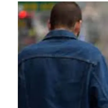
Eventi
Sport
Streaming
LaC TV
Lac Network
LaC OnAir
LaC
Network
lacplay.it
lactv.it