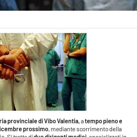
ia provinciale di Vibo Valentia,
a
tempo pieno e
dicembre prossimo
, mediante scorrimento della
o. Si tratta di
due dirigenti medici,
specializzati in