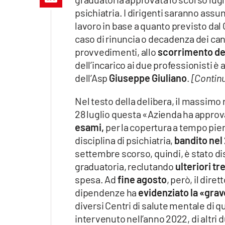
Apple
psichiatria. I dirigenti saranno assu
lavoro in base a quanto previsto dal C
caso di rinuncia o decadenza dei cand
provvedimenti, allo
scorrimento de
Vai
dell’incarico ai due professionisti è
dell’Asp
Giuseppe Giuliano
.
[Continu
Nel testo della delibera, il massimo
28 luglio questa «Azienda ha approv
esami,
per la copertura a tempo pie
disciplina di psichiatria,
bandito nel
settembre scorso, quindi, è stato di
graduatoria, reclutando
ulteriori tr
spesa. Ad
fine agosto
, però, il dir
dipendenze ha
evidenziato la «gra
diversi Centri di salute mentale di 
intervenuto nell’anno 2022, di altri 