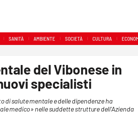
SANITÀ
AMBIENTE
SOCIETÀ
CULTURA
ECONOM
entale del Vibonese in
uovi specialisti
nto di salute mentale e delle dipendenze ha
ale medico» nelle suddette strutture dell’Azienda