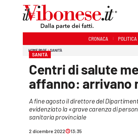
Sezioni
CRONACA
POLITICA
Cronaca
HOME PAGE
SANITÀ
SANITÀ
Politica
Centri di salute m
Sanità
affanno: arrivano n
Ambiente
A fine agosto il direttore del Dipartime
Società
evidenziato la «grave carenza di person
Cultura
sanitaria provinciale
Economia e Lavoro
2 dicembre 2022
13:35