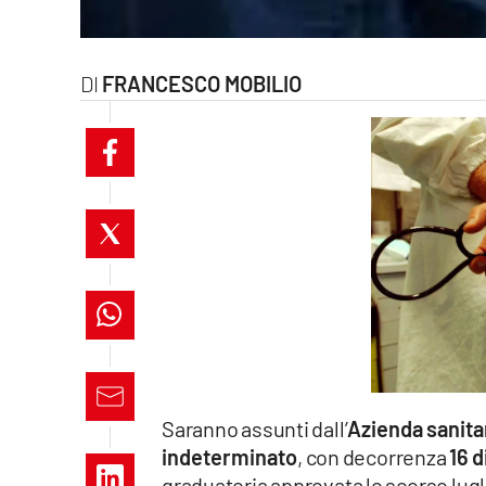
laconair.it
lacitymag.it
FRANCESCO MOBILIO
ilreggino.it
cosenzachannel.it
ilvibonese.it
catanzarochannel.it
lacapitalenews.it
App
Saranno assunti dall’
Azienda sanitar
Android
indeterminato
, con decorrenza
16 
graduatoria approvata lo scorso lugli