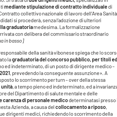
nti
mediante stipulazione di contratto individuale
di
ontratto collettivo nazionale di lavoro dell’Area Sanità.
idati si procederà, senza l’adozione di ulteriori
lla graduatoria
medesima. La formalizzazione
 arrivata con delibera del commissario straordinario
a in basso]
 responsabile della sanità vibonese spiega che lo scor
ato la
graduatoria del concorso pubblico, per titoli e
no ed indeterminato, di un posto di dirigente medico –
 2021
, prevedendo la conseguente assunzione». A
sposto lo scorrimento per turn – over della stessa
e unità
, a tempo pieno ed indeterminato, ed a invarianza
ettore del Dipartimento di salute mentale e delle
ve carenza di personale medico
determinatasi presso 
questa Azienda, a causa del
collocamento a riposo
,
due dirigenti medici, richiedendo lo scorrimento della