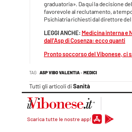
graduatoria». Da qui la decisione de
favorevole al reclutamento, a tempo 
Psichiatria richiesti dal direttore de
LEGGI ANCHE:
Medicina interna e N
dall’Asp di Cosenza: ecco quanti
Pronto soccorso del Vibonese, ci s
TAG
ASP VIBO VALENTIA ·
MEDICI
Tutti gli articoli di
Sanità
Scarica tutte le nostre app!