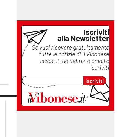
Iscriviti
alla Newsletter
Se vuoi ricevere gratuitamente
tutte le notizie di
Il Vibonese
lascia il tuo indirizzo email e
iscriviti
Iscriviti
lacplay.it
lacitymag.it
lactv.it
lacapitalenews.it
laconair.it
ilreggino.it
cosenzachannel.it
catanzarochannel.it