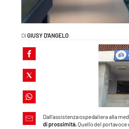
laconair.it
lacitymag.it
GIUSY D'ANGELO
ilreggino.it
cosenzachannel.it
ilvibonese.it
catanzarochannel.it
lacapitalenews.it
App
Dall’assistenza ospedaliera alla medi
Android
di prossimità.
Quello del portavoce 