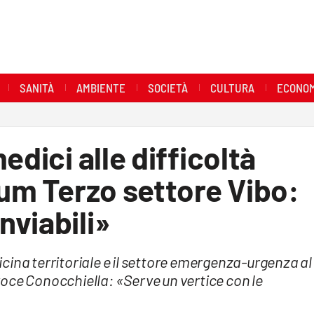
SANITÀ
AMBIENTE
SOCIETÀ
CULTURA
ECONOM
edici alle difficoltà
rum Terzo settore Vibo:
viabili»
cina territoriale e il settore emergenza-urgenza al
tavoce Conocchiella: «Serve un vertice con le