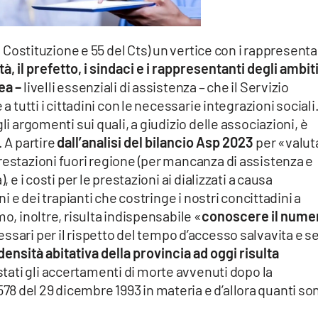
la Costituzione e 55 del Cts) un vertice con i rappresenta
à, il prefetto, i sindaci e i rappresentanti degli ambit
Lea –
livelli essenziali di assistenza – che il Servizio
a tutti i cittadini con le necessarie integrazioni sociali
li argomenti sui quali, a giudizio delle associazioni, è
. A partire
dall’analisi del bilancio Asp 2023
per «valut
restazioni fuori regione (per mancanza di assistenza e
, e i costi per le prestazioni ai dializzati a causa
ni e dei trapianti che costringe i nostri concittadini a
mo, inoltre, risulta indispensabile «
conoscere il nume
ssari per il rispetto del tempo d’accesso salvavita e se 
densità abitativa della provincia ad oggi risulta
tati gli accertamenti di morte avvenuti dopo la
8 del 29 dicembre 1993 in materia e d’allora quanti so