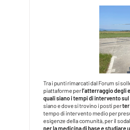
Tra i punti rimarcati dal Forum si so
piattaforme per
l’atterraggio degli
quali siano i tempi di intervento su
siano e dove si trovino i posti per
ter
tempo di intervento medio per presu
esigenze della comunità, per il sod
per la medicina di base e studiare 