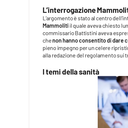
L’interrogazione Mammoli
L’argomento è stato al centro dell’i
Mammoliti
il quale aveva chiesto lumi
commissario Battistini aveva espres
che
non hanno consentito di dare con
pieno impegno per un celere ripristin
alla redazione del regolamento sui t
I temi della sanità