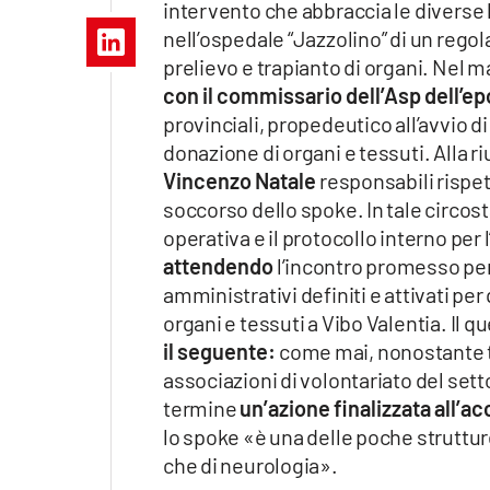
intervento che abbraccia le diverse
Apple
nell’ospedale “Jazzolino” di un rego
prelievo e trapianto di organi. Nel m
con il commissario dell’Asp dell’ep
provinciali, propedeutico all’avvio d
Vai
donazione di organi e tessuti. Alla r
Vincenzo Natale
responsabili rispe
soccorso dello spoke. In tale circost
operativa e il protocollo interno per
attendendo
l’incontro promesso per 
amministrativi definiti e attivati per
organi e tessuti a Vibo Valentia. Il qu
il seguente:
come mai, nonostante tut
associazioni di volontariato del sett
termine
un’azione finalizzata all’
lo spoke «è una delle poche strutture
che di neurologia».