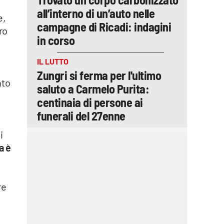
all’interno di un’auto nelle
e,
campagne di Ricadi: indagini
ro
in corso
IL LUTTO
Zungri si ferma per l'ultimo
nto
saluto a Carmelo Purita:
centinaia di persone ai
funerali del 27enne
i
a è
re