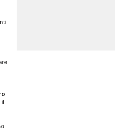
nti
i
.
are
ro
il
no