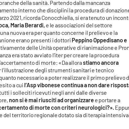
 branche della sanità. Partendo dalla mancanza
lamento interno che disciplini la procedura di donazion
arzo 2021, ricorda Conocchiella, si era tenuto un incont
oca, Maria Berardi,
e le associazioni del settore
i una nuova era per quanto concerne il prelievo e la
iunione erano presenti i dottori
Peppino Oppedisano e
ttivamente delle Unità operative di rianimazione e Pro
anza era stato avviato l’iter per creare la procedura
 l’accertamento di morte: «Da allora
stiamo ancora
l’illustrazione degli strumenti sanitari e tecnico
 quanto necessario a poter realizzare il primo prelievo d
esito a cui
l’Asp vibonese continua a non dare rispost
ti i solleciti ricevuti negli anni dalle diverse
ore,
non si è mai riusciti ad organizzare
e portare a
accertamento di morte con criteri neurologici?».
Eppu
 del territorio regionale dotato sia di terapia intensiva