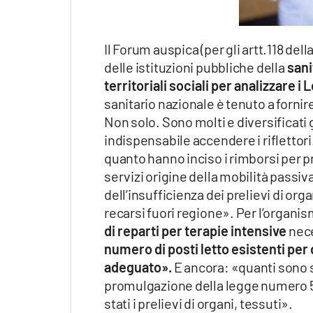
Il Forum auspica (per gli artt.118 del
delle istituzioni pubbliche della
sanit
territoriali sociali per analizzare i 
sanitario nazionale è tenuto a fornire 
Non solo. Sono molti e diversificati g
indispensabile accendere i riflettori
quanto hanno inciso i rimborsi per p
servizi origine della mobilità passiva)
dell’insufficienza dei prelievi di orga
recarsi fuori regione». Per l’organis
di reparti per terapie intensive
nece
numero di posti letto esistenti per 
adeguato».
E ancora: «quanti sono s
promulgazione della legge numero 57
stati i prelievi di organi, tessuti».