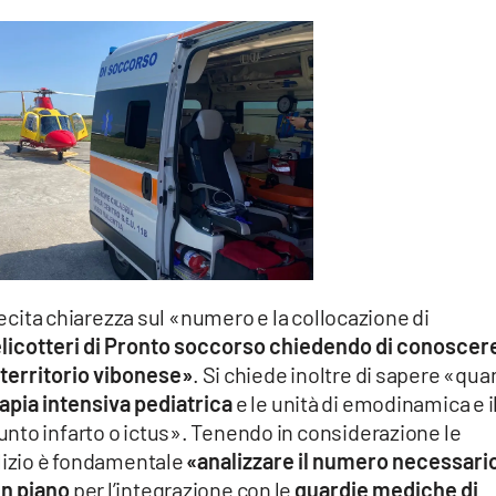
llecita chiarezza sul «numero e la collocazione di
 elicotteri di Pronto soccorso chiedendo di conoscer
l territorio vibonese»
. Si chiede inoltre di sapere «qua
apia intensiva pediatrica
e le unità di emodinamica e i
nto infarto o ictus». Tenendo in considerazione le
alizio è fondamentale
«analizzare il numero necessari
un piano
per l’integrazione con le
guardie mediche di