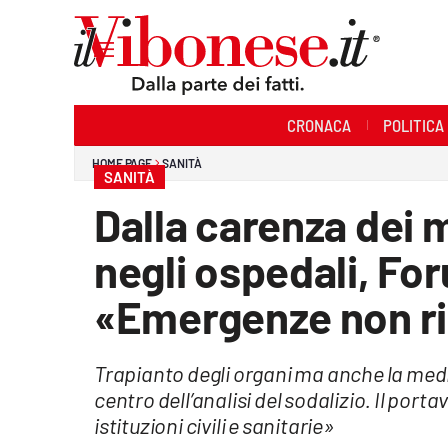
Sezioni
CRONACA
POLITICA
Cronaca
HOME PAGE
SANITÀ
SANITÀ
Politica
Dalla carenza dei m
Sanità
negli ospedali, Fo
Ambiente
«Emergenze non rin
Società
Trapianto degli organi ma anche la medi
Cultura
centro dell’analisi del sodalizio. Il por
Economia e Lavoro
istituzioni civili e sanitarie»