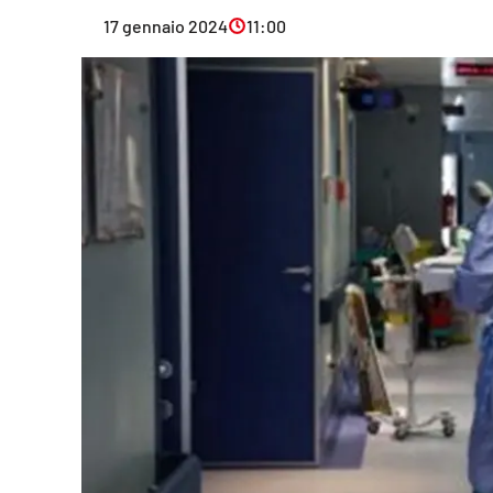
Eventi
17 gennaio 2024
11:00
Sport
Streaming
LaC TV
Lac Network
LaC OnAir
LaC
Network
lacplay.it
lactv.it