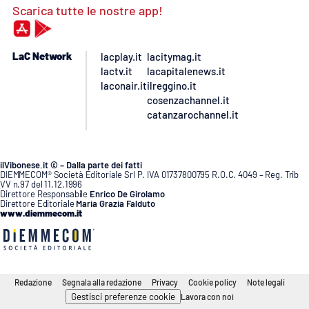
Scarica tutte le nostre app!
LaC Network
lacplay.it
lacitymag.it
lactv.it
lacapitalenews.it
laconair.it
ilreggino.it
cosenzachannel.it
catanzarochannel.it
ilVibonese.it © – Dalla parte dei fatti
DIEMMECOM® Società Editoriale Srl P. IVA 01737800795 R.O.C. 4049 – Reg. Trib
VV n.97 del 11.12.1996
Direttore Responsabile
Enrico De Girolamo
Direttore Editoriale
Maria Grazia Falduto
www.diemmecom.it
Redazione
Segnala alla redazione
Privacy
Cookie policy
Note legali
Gestisci preferenze cookie
Lavora con noi