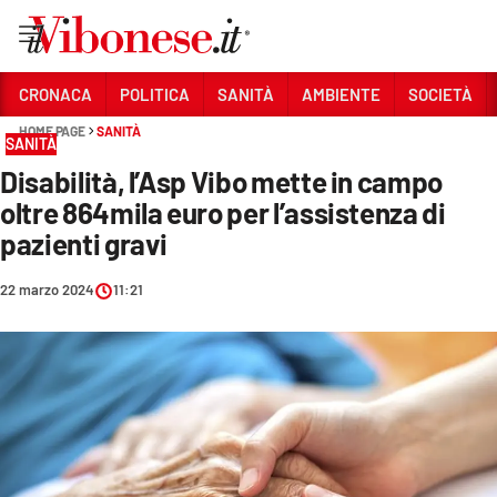
Vai
CRONACA
POLITICA
SANITÀ
AMBIENTE
SOCIETÀ
HOME PAGE
SANITÀ
Sezioni
SANITÀ
Disabilità, l’Asp Vibo mette in campo
CRONACA
oltre 864mila euro per l’assistenza di
POLITICA
pazienti gravi
SANITÀ
22 marzo 2024
11:21
AMBIENTE
SOCIETÀ
CULTURA
ECONOMIA E LAVORO