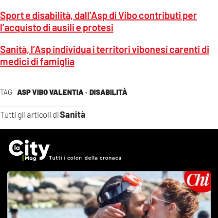
Sport e disabilità, dall’Asp di Vibo contributi per
l’acquisto di ausili e protesi
Sanità, l’Asp individua i territori vibonesi carenti di
medici di famiglia
TAG
ASP VIBO VALENTIA ·
DISABILITÀ
Sanità
Tutti gli articoli di