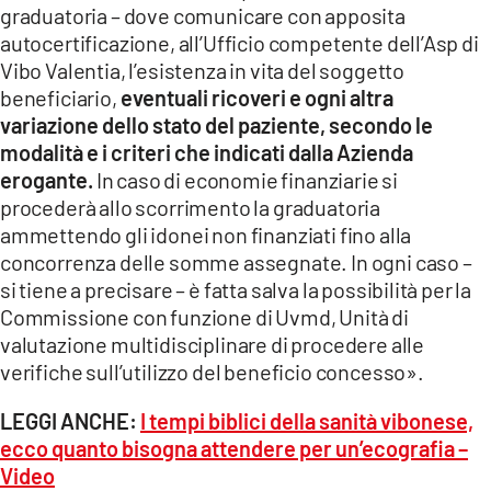
graduatoria – dove comunicare con apposita
autocertificazione, all’Ufficio competente dell’Asp di
Vibo Valentia, l’esistenza in vita del soggetto
beneficiario,
eventuali ricoveri e ogni altra
variazione dello stato del paziente, secondo le
modalità e i criteri che indicati dalla Azienda
erogante.
In caso di economie finanziarie si
procederà allo scorrimento la graduatoria
ammettendo gli idonei non finanziati fino alla
concorrenza delle somme assegnate. In ogni caso –
si tiene a precisare – è fatta salva la possibilità per la
Commissione con funzione di Uvmd, Unità di
valutazione multidisciplinare di procedere alle
verifiche sull’utilizzo del beneficio concesso».
LEGGI ANCHE:
I tempi biblici della sanità vibonese,
ecco quanto bisogna attendere per un’ecografia –
Video