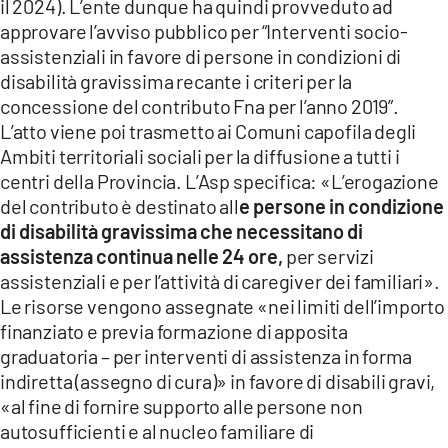
il 2024). L’ente dunque ha quindi provveduto ad
approvare l’avviso pubblico per “Interventi socio-
assistenziali in favore di persone in condizioni di
disabilità gravissima recante i criteri per la
concessione del contributo Fna per l’anno 2019”.
L’atto viene poi trasmetto ai Comuni capofila degli
Ambiti territoriali sociali per la diffusione a tutti i
centri della Provincia. L’Asp specifica: «L’erogazione
del contributo è destinato all
e persone in condizione
di disabilità gravissima che necessitano di
assistenza continua nelle 24 ore,
per servizi
assistenziali e per l’attività di caregiver dei familiari».
Le risorse vengono assegnate «nei limiti dell’importo
finanziato e previa formazione di apposita
graduatoria – per interventi di assistenza in forma
indiretta (assegno di cura)» in favore di disabili gravi,
«al fine di fornire supporto alle persone non
autosufficienti e al nucleo familiare di