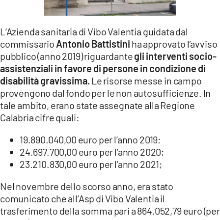
LACITYMAG.IT
L’Azienda sanitaria di Vibo Valentia guidata dal
ILREGGINO.IT
commissario
Antonio Battistini
ha approvato l’avviso
COSENZACHANNEL.IT
pubblico (anno 2019) riguardante
gli interventi socio-
assistenziali in favore di persone in condizione di
ILVIBONESE.IT
disabilità gravissima.
Le risorse messe in campo
provengono dal fondo per le non autosufficienze. In
CATANZAROCHANNEL.IT
tale ambito, erano state assegnate alla Regione
Calabria cifre quali:
LACAPITALENEWS.IT
19.890.040,00 euro per l’anno 2019;
App
24.697.700,00 euro per l’anno 2020;
23.210.830,00 euro per l’anno 2021;
ANDROID
APPLE
Nel novembre dello scorso anno, era stato
comunicato che all’Asp di Vibo Valentia il
trasferimento della somma pari a 864.052,79 euro (per