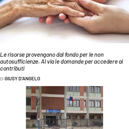
EVENTI
SPORT
Streaming
LAC TV
Le risorse provengono dal fondo per le non
LAC NETWORK
autosufficienze. Al via le domande per accedere ai
contributi
LAC ONAIR
GIUSY D'ANGELO
LaC
Network
LACPLAY.IT
LACTV.IT
LACONAIR.IT