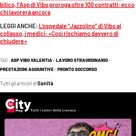
bilico, l’Asp di Vibo proroga oltre 100 contratti: ecco
chi lavorerà ancora
LEGGI ANCHE:
L’ospedale “Jazzolino” di Vibo al
collasso, i medici: «Così rischiamo davvero di
chiudere»
TAG
ASP VIBO VALENTIA ·
LAVORO STRAORDINARIO ·
PRESTAZIONI AGGIUNTIVE ·
PRONTO SOCCORSO
Sanità
Tutti gli articoli di