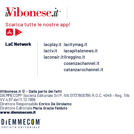
Scarica tutte le nostre app!
LaC Network
lacplay.it
lacitymag.it
lactv.it
lacapitalenews.it
laconair.it
ilreggino.it
cosenzachannel.it
catanzarochannel.it
ilVibonese.it © – Dalla parte dei fatti
DIEMMECOM® Società Editoriale Srl P. IVA 01737800795 R.O.C. 4049 – Reg. Trib
VV n.97 del 11.12.1996
Direttore Responsabile
Enrico De Girolamo
Direttore Editoriale
Maria Grazia Falduto
www.diemmecom.it