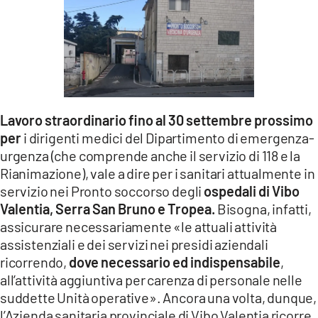
LACITYMAG.IT
ILREGGINO.IT
COSENZACHANNEL.IT
ILVIBONESE.IT
Lavoro straordinario fino al 30 settembre prossimo
per
i dirigenti medici del Dipartimento di emergenza-
CATANZAROCHANNEL.IT
urgenza (che comprende anche il servizio di 118 e la
LACAPITALENEWS.IT
Rianimazione), vale a dire per i sanitari attualmente in
servizio nei Pronto soccorso degli
ospedali di Vibo
Valentia, Serra San Bruno e Tropea.
Bisogna, infatti,
App
assicurare necessariamente «le attuali attività
ANDROID
assistenziali e dei servizi nei presidi aziendali
ricorrendo,
dove necessario ed indispensabile
,
APPLE
all’attività aggiuntiva per carenza di personale nelle
suddette Unità operative». Ancora una volta, dunque,
l’Azienda sanitaria provinciale di Vibo Valentia ricorre