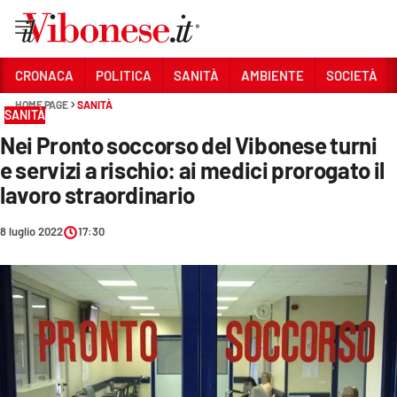
Vai
CRONACA
POLITICA
SANITÀ
AMBIENTE
SOCIETÀ
HOME PAGE
SANITÀ
Sezioni
SANITÀ
Nei Pronto soccorso del Vibonese turni
CRONACA
e servizi a rischio: ai medici prorogato il
POLITICA
lavoro straordinario
SANITÀ
8 luglio 2022
17:30
AMBIENTE
SOCIETÀ
CULTURA
ECONOMIA E LAVORO