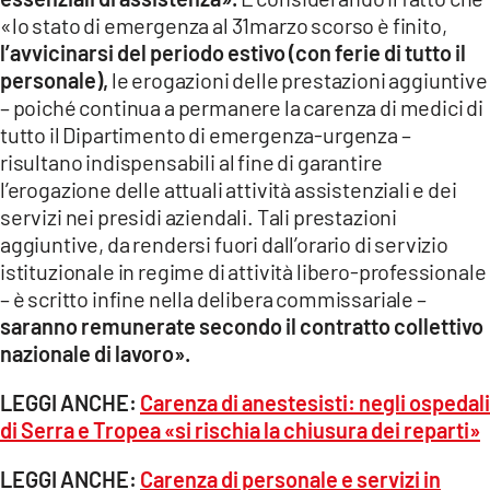
«lo stato di emergenza al 31marzo scorso è finito,
l’avvicinarsi del periodo estivo (con ferie di tutto il
personale),
le erogazioni delle prestazioni aggiuntive
– poiché continua a permanere la carenza di medici di
tutto il Dipartimento di emergenza-urgenza –
risultano indispensabili al fine di garantire
l’erogazione delle attuali attività assistenziali e dei
servizi nei presidi aziendali. Tali prestazioni
aggiuntive, da rendersi fuori dall’orario di servizio
istituzionale in regime di attività libero-professionale
– è scritto infine nella delibera commissariale –
saranno remunerate secondo il contratto collettivo
nazionale di lavoro».
LEGGI ANCHE:
Carenza di anestesisti: negli ospedali
di Serra e Tropea «si rischia la chiusura dei reparti»
LEGGI ANCHE:
Carenza di personale e servizi in