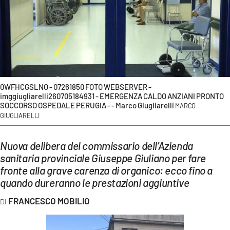
EVENTI
SPORT
Streaming
LAC TV
0WFHCGSLNO - 07261850 FOTO WEBSERVER -
imggiugliarelli260705184931 - EMERGENZA CALDO ANZIANI PRONTO
LAC NETWORK
SOCCORSO OSPEDALE PERUGIA - - Marco Giugliarelli
MARCO
GIUGLIARELLI
LAC ONAIR
Nuova delibera del commissario dell’Azienda
LaC
sanitaria provinciale Giuseppe Giuliano per fare
Network
fronte alla grave carenza di organico: ecco fino a
LACPLAY.IT
quando dureranno le prestazioni aggiuntive
LACTV.IT
FRANCESCO MOBILIO
LACONAIR.IT