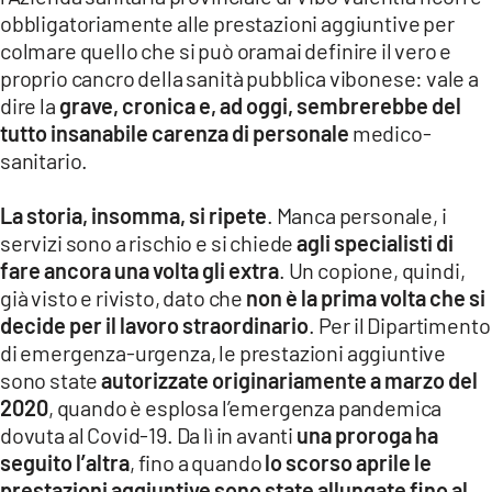
obbligatoriamente alle prestazioni aggiuntive per
colmare quello che si può oramai definire il vero e
proprio cancro della sanità pubblica vibonese: vale a
dire la
grave, cronica e, ad oggi, sembrerebbe del
tutto insanabile carenza di personale
medico-
sanitario.
La storia, insomma, si ripete
. Manca personale, i
servizi sono a rischio e si chiede
agli specialisti di
fare ancora una volta gli extra
. Un copione, quindi,
già visto e rivisto, dato che
non è la prima volta che si
decide per il lavoro straordinario
. Per il Dipartimento
di emergenza-urgenza, le prestazioni aggiuntive
sono state
autorizzate originariamente a marzo del
2020
, quando è esplosa l’emergenza pandemica
dovuta al Covid-19. Da lì in avanti
una proroga ha
seguito l’altra
, fino a quando
lo scorso aprile le
prestazioni aggiuntive sono state allungate fino al