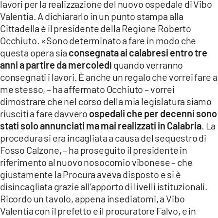
lavori per la realizzazione del nuovo ospedale di Vibo
LACITYMAG.IT
Valentia. A dichiararlo in un punto stampa alla
Cittadella è il presidente della Regione Roberto
ILREGGINO.IT
Occhiuto. «Sono determinato a fare in modo che
questa opera sia
consegnata ai calabresi entro tre
COSENZACHANNEL.IT
anni a partire da mercoledì
quando verranno
ILVIBONESE.IT
consegnati i lavori. È anche un regalo che vorrei fare a
me stesso, – ha affermato Occhiuto – vorrei
CATANZAROCHANNEL.IT
dimostrare che nel corso della mia legislatura siamo
riusciti a fare davvero
ospedali che per decenni sono
LACAPITALENEWS.IT
stati solo annunciati ma mai realizzati in Calabria
. La
procedura si era incagliata a causa del sequestro di
App
Fosso Calzone, – ha proseguito il presidente in
riferimento al nuovo nosocomio vibonese – che
ANDROID
giustamente la Procura aveva disposto e si è
APPLE
disincagliata grazie all’apporto di livelli istituzionali.
Ricordo un tavolo, appena insediatomi, a Vibo
Valentia con il prefetto e il procuratore Falvo, e in