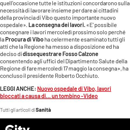
quell’occasione tutte le istituzioni concordarono sulla
necessità di lavorare insieme per dare ai cittadini
della provincia di Vibo questo importante nuovo
ospedale».
La consegna dei lavori.
«E’ possibile
consegnare i lavori mercoledì prossimo solo perché
la
Procura di Vibo
ha celermente esaminato tutti gli
atti che la Regione ha messo a disposizione ed ha
deciso di
dissequestrare Fosso Calzone
consentendo agli uffici del Dipartimento Salute della
Regione di fare mercoledì 17 maggio la consegna», ha
concluso il presidente Roberto Occhiuto.
LEGGI ANCHE:
Nuovo ospedale di Vibo, lavori
bloccati a causa di… un tombino -Video
Sanità
Tutti gli articoli di