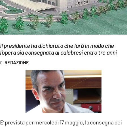
EVENTI
SPORT
Streaming
LAC TV
Il presidente ha dichiarato che farà in modo che
l'opera sia consegnata ai calabresi entro tre anni
LAC NETWORK
REDAZIONE
LAC ONAIR
LaC
Network
LACPLAY.IT
LACTV.IT
E’ prevista per mercoledì 17 maggio, la consegna dei
LACONAIR.IT