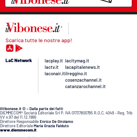
Scarica tutte le nostre app!
LaC Network
lacplay.it
lacitymag.it
lactv.it
lacapitalenews.it
laconair.it
ilreggino.it
cosenzachannel.it
catanzarochannel.it
ilVibonese.it © – Dalla parte dei fatti
DIEMMECOM® Società Editoriale Srl P. IVA 01737800795 R.O.C. 4049 – Reg. Trib
VV n.97 del 11.12.1996
Direttore Responsabile
Enrico De Girolamo
Direttore Editoriale
Maria Grazia Falduto
www.diemmecom.it