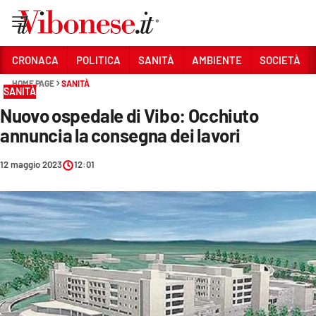
Vai
CRONACA
POLITICA
SANITÀ
AMBIENTE
SOCIETÀ
HOME PAGE
SANITÀ
Sezioni
SANITÀ
Nuovo ospedale di Vibo: Occhiuto
CRONACA
annuncia la consegna dei lavori
POLITICA
12 maggio 2023
12:01
SANITÀ
AMBIENTE
SOCIETÀ
CULTURA
ECONOMIA E LAVORO