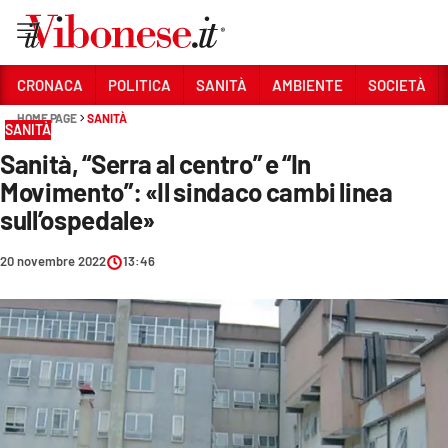
Vai
CRONACA
POLITICA
SANITÀ
AMBIENTE
SOCIETÀ
HOME PAGE
SANITÀ
Sezioni
SANITÀ
Sanità, “Serra al centro” e “In
CRONACA
Movimento”: «Il sindaco cambi linea
POLITICA
sull’ospedale»
SANITÀ
20 novembre 2022
13:46
AMBIENTE
SOCIETÀ
CULTURA
ECONOMIA E LAVORO