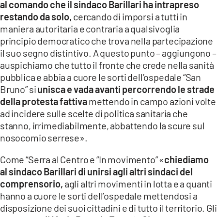
al comando che il sindaco Barillari ha intrapreso
restando da solo,
cercando di imporsi a tutti in
maniera autoritaria e contraria a qualsivoglia
principio democratico che trova nella partecipazione
il suo segno distintivo. A questo punto – aggiungono –
auspichiamo che tutto il fronte che crede nella sanità
pubblica e abbia a cuore le sorti dell’ospedale “San
Bruno” si
unisca e vada avanti percorrendo le strade
della protesta fattiva
mettendo in campo azioni volte
ad incidere sulle scelte di politica sanitaria che
stanno, irrimediabilmente, abbattendo la scure sul
nosocomio serrese».
Come “Serra al Centro e “In movimento” «
chiediamo
al sindaco Barillari di unirsi agli altri sindaci del
comprensorio,
agli altri movimenti in lotta e a quanti
hanno a cuore le sorti dell’ospedale mettendosi a
disposizione dei suoi cittadini e di tutto il territorio. Gli