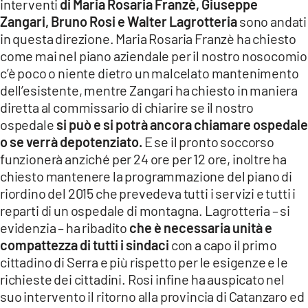
interventi
di Maria Rosaria Franzè, Giuseppe
Zangari, Bruno Rosi e Walter Lagrotteria
sono andati
in questa direzione. Maria Rosaria Franzè ha chiesto
come mai nel piano aziendale per il nostro nosocomio
c’è poco o niente dietro un malcelato mantenimento
dell’esistente, mentre Zangari ha chiesto in maniera
diretta al commissario di chiarire se il nostro
ospedale
si può e si potrà ancora chiamare ospedale
o se verrà depotenziato.
E se il pronto soccorso
funzionerà anziché per 24 ore per 12 ore, inoltre ha
chiesto mantenere la programmazione del piano di
riordino del 2015 che prevedeva tutti i servizi e tutti i
reparti di un ospedale di montagna. Lagrotteria – si
evidenzia – ha ribadito
che è necessaria unità e
compattezza di tutti i sindaci
con a capo il primo
cittadino di Serra e più rispetto per le esigenze e le
richieste dei cittadini. Rosi infine ha auspicato nel
suo intervento il ritorno alla provincia di Catanzaro ed