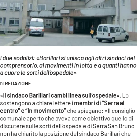
EVENTI
SPORT
Streaming
LAC TV
I due sodalizi: «Barillari si unisca agli altri sindaci del
LAC NETWORK
comprensorio, ai movimenti in lotta e a quanti hanno
a cuore le sorti dell'ospedale»
LAC ONAIR
REDAZIONE
LaC
«Il sindaco Barillari cambi linea sull’ospedale».
Lo
Network
sostengono a chiare lettere
i membri di “Serra al
LACPLAY.IT
centro” e “In movimento”
che spiegano: «Il consiglio
comunale aperto che aveva come obiettivo quello di
LACTV.IT
discutere sulle sorti dell’ospedale di Serra San Bruno
LACONAIR.IT
non ha chiarito la posizione del sindaco Barillari che