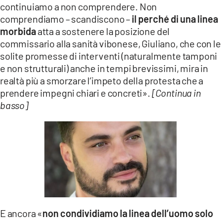
continuiamo a non comprendere. Non
LACITYMAG.IT
comprendiamo – scandiscono –
il perché di una linea
morbida
atta a sostenere la posizione del
ILREGGINO.IT
commissario alla sanità vibonese, Giuliano, che con le
solite promesse di interventi (naturalmente tamponi
COSENZACHANNEL.IT
e non strutturali) anche in tempi brevissimi, mira in
ILVIBONESE.IT
realtà più a smorzare l’impeto della protesta che a
prendere impegni chiari e concreti».
[Continua in
CATANZAROCHANNEL.IT
basso]
LACAPITALENEWS.IT
App
ANDROID
APPLE
E ancora «
non condividiamo la linea dell’uomo solo