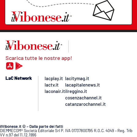
Scarica tutte le nostre app!
LaC Network
lacplay.it
lacitymag.it
lactv.it
lacapitalenews.it
laconair.it
ilreggino.it
cosenzachannel.it
catanzarochannel.it
ilVibonese.it © – Dalla parte dei fatti
DIEMMECOM® Società Editoriale Srl P. IVA 01737800795 R.O.C. 4049 – Reg. Trib
VV n.97 del 11.12.1996