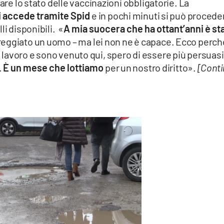
care lo stato delle vaccinazioni obbligatorie. La
i accede tramite Spid
e in pochi minuti si può procede
li disponibili. «
A mia suocera che ha ottant’anni è st
eggiato un uomo – ma lei non ne è capace. Ecco perch
lavoro e sono venuto qui, spero di essere più persuas
.
È un mese che lottiamo
per un nostro diritto».
[Cont