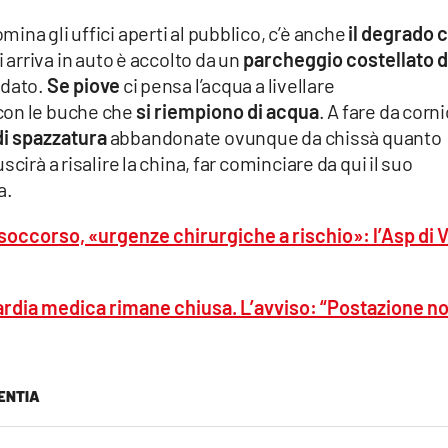
na gli uffici aperti al pubblico, c’è anche
il degrado 
i arriva in auto è accolto da un
parcheggio costellato d
rdato.
Se piove
ci pensa l’acqua a livellare
con le buche che
si riempiono di acqua
. A fare da corni
di spazzatura
abbandonate ovunque da chissà quanto
cirà a risalire la china, far cominciare da qui il suo
a.
soccorso, «urgenze chirurgiche a rischio»: l’Asp di 
uardia medica rimane chiusa. L’avviso: “Postazione n
ENTIA