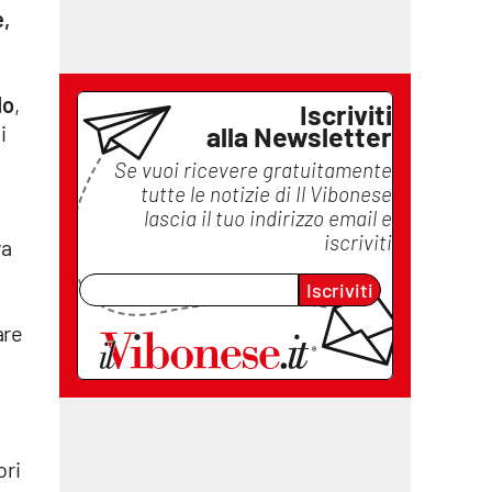
e,
do
,
Iscriviti
alla Newsletter
i
Se vuoi ricevere gratuitamente
tutte le notizie di
Il Vibonese
lascia il tuo indirizzo email e
iscriviti
va
Iscriviti
are
ori