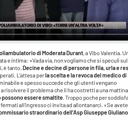
oliambulatorio di Moderata Durant
, a Vibo Valentia. U
rata e intima: «Vada via, non vogliamo che si speculi sul
i, è tanto.
Decine e decine di persone in fila, urla e re
sperati. L’attesa per
la scelta e la revoca del medico di
minabile e spesso succede che gli utenti vengano
a risolvere il problema che li ha costretti a una mattina
no possono essere smaltite
. Troppo poche per soddisf
a fermati all’ingresso ci invita ad allontanarci. «Se avete
ommissario straordinario dell’Asp Giuseppe Giulian