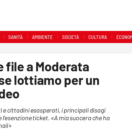
SANITÀ
AMBIENTE
SOCIETÀ
CULTURA
ECONOM
e file a Moderata
se lottiamo per un
ideo
 cittadini esasperati, i principali disagi
e l'esenzione ticket. «A mia suocera che ha
mail»