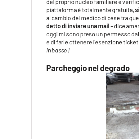
del proprio nucleo familiare e verifi
piattaforma è totalmente gratuita,
s
al cambio del medico di base tra quel
detto di inviare una mail
– dice amar
oggi mi sono preso un permesso dal 
e di farle ottenere l’esenzione ticket
in basso]
Parcheggio nel degrado