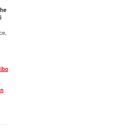
che
i
ce,
Vibo
on