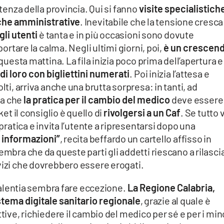
utenza della provincia. Qui si fanno
visite specialistich
che amministrative
. Inevitabile che la tensione cresca
gli utenti
è tanta e in più occasioni sono dovute
portare la calma. Negli ultimi giorni, poi,
è un crescen
 questa mattina. La fila inizia poco prima dell’apertura e 
 di loro con bigliettini numerati
. Poi inizia l’attesa e
lti, arriva anche una brutta sorpresa: in tanti, ad
la che
la pratica per il cambio del medico
deve essere
ket il consiglio è quello di
rivolgersi a un Caf
. Se tutto 
 pratica e invita l’utente a ripresentarsi dopo una
o informazioni”
, recita beffardo un cartello affisso in
embra che da queste parti gli addetti riescano a rilasci
vizi che dovrebbero essere erogati.
 Valentia sembra fare eccezione.
La Regione Calabria,
tema digitale sanitario regionale
, grazie al quale è
ttive, richiedere il cambio del medico per sé e per i min