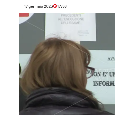
Eventi
17 gennaio 2023
17:56
Sport
Streaming
LaC TV
Lac Network
LaC OnAir
LaC
Network
lacplay.it
lactv.it