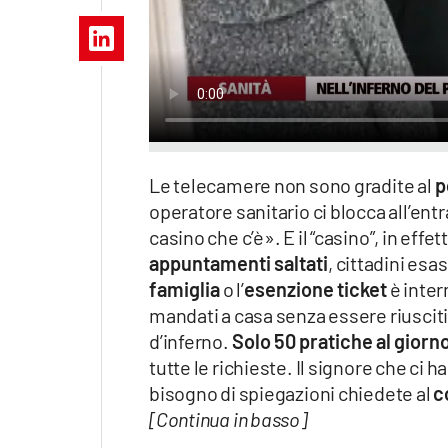
Apple
Vai
Le telecamere non sono gradite al
p
operatore sanitario ci blocca all’ent
casino che c’è». E il “casino”, in effett
appuntamenti saltati
, cittadini esa
famiglia
o l’
esenzione ticket
è inter
mandati a casa senza essere riusciti 
d’inferno.
Solo 50 pratiche al gior
tutte le richieste. Il signore che ci h
bisogno di spiegazioni chiedete al
c
[Continua in basso]