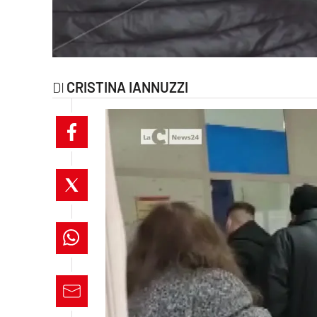
laconair.it
lacitymag.it
CRISTINA IANNUZZI
ilreggino.it
cosenzachannel.it
ilvibonese.it
catanzarochannel.it
lacapitalenews.it
App
Android