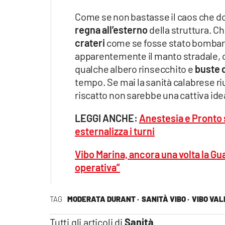
Come se non bastasse il caos che domi
regna all’esterno
della struttura. Ch
crateri
come se fosse stato bomba
apparentemente il manto stradale, 
qualche albero rinsecchito e
buste 
tempo. Se mai la sanità calabrese rius
riscatto non sarebbe una cattiva ide
LEGGI ANCHE:
Anestesia e Pronto 
esternalizza i turni
Vibo Marina, ancora una volta la G
operativa”
TAG
MODERATA DURANT ·
SANITÀ VIBO ·
VIBO VAL
Tutti gli articoli di
Sanità