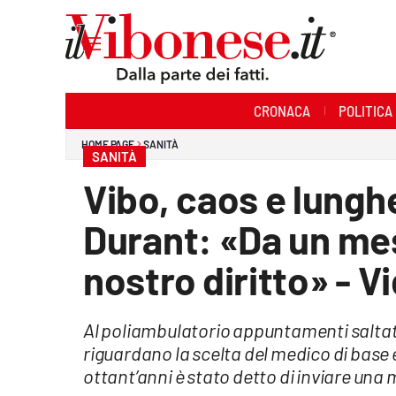
Sezioni
CRONACA
POLITICA
Cronaca
HOME PAGE
SANITÀ
SANITÀ
Politica
Vibo, caos e lungh
Sanità
Durant: «Da un me
Ambiente
nostro diritto» - V
Società
Al poliambulatorio appuntamenti saltati e
Cultura
riguardano la scelta del medico di base 
Economia e Lavoro
ottant’anni è stato detto di inviare una 