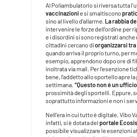
Al Poliambulatorio si riversa tutta l’
vaccinazioni
e si smaltiscono
prati
sino al livello d’allarme.
La rabbia de
intervenire le forze dell’ordine per ri
e i disordini si sono registrati anche
cittadini cercano di
organizzarsi tra
quando arriva il proprio turno, per mo
esempio, apprendono dopo ore di fi
inoltrata via mail. Per l’esenzione tic
bene, l’addetto allo sportello apre la
settimana.
“Questo non è un uffici
prossimità degli sportelli. Eppure, s
soprattutto informazioni e non i ser
Nell’era in cui tutto è digitale, Vibo
infatti, si è dotata del
portale Ecosis
possibile visualizzare le esenzioni a