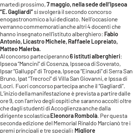
martedì prossimo,
7 maggio, nella sede dell’Ipseoa
LACITYMAG.IT
“E. Gagliardi”
si svolgerà il secondo concorso
enogastronomico a lui dedicato. Nell’occasione
ILREGGINO.IT
verranno commemorati anche altri 4 docenti che
COSENZACHANNEL.IT
hanno insegnato nell’istituto alberghiero:
Fabio
Antonio, Licastro Michele, Raffaele Lopreiato,
ILVIBONESE.IT
Matteo Malerba.
Al concorso parteciperanno
6 istituti alberghieri
:
CATANZAROCHANNEL.IT
Ipseoa “Mancini” di Cosenza, Ipsseoa di Soverato,
Ipsar “Galluppi” di Tropea, Ipseoa “Einaudi” di Serra San
LACAPITALENEWS.IT
Bruno, Ipat “Trecroci” di Villa San Giovanni, e Ipssa di
Locri. Fuori concorso partecipa anche il “Gagliardi”.
App
L’inizio della manifestazione è prevista a partire dalle
ANDROID
ore 9, con l’arrivo degli ospiti che saranno accolti oltre
che dagli studenti di Accoglienza anche dalla
APPLE
dirigente scolastica
Eleonora Rombolà
. Per questa
seconda edizione del Memorial Rinaldo Marcianò tre i
premi principali e tre speciali
: Migliore