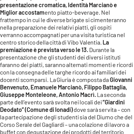
presentazione cromatica, Identità Marcianò e
Miglior accostam
ento piatto-beverage. Nel
frattempo in cui le diverse brigate si cimenteranno
nella preparazione dei relativi piatti, gli ospiti
verranno accompagnati per una visita turistica nel
centro storico della città di Vibo Valentia.
La
premiazione è prevista verso le 13.
Durante la
presentazione che gli studenti dei diversi istituti
faranno dei piatti, saranno alternati momenti e ricordi
con la consegna delle targhe ricordo ai familiari dei
docenti scomparsi. La Giuria è composta da
Giovanni
Benvenuto, Emanuele Marcianò, Filippo Battaglia,
Giuseppe Monteleone, Antonio Macrì.
La seconda
parte dell’evento sarà svolta nei locali dei
“Giardini
Deodato” (Comune di Ionadi)
dove sarà servita – con
la partecipazione degli studenti sia del Diurno che del
Corso Serale del Gagliardi – una colazione di lavoro a
buffet con degustazione dei prodotti del territorio