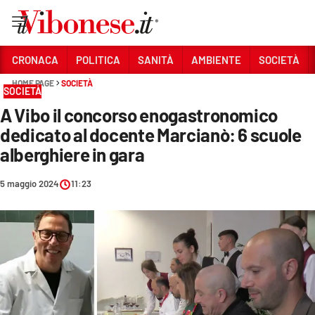
Vai
CRONACA
POLITICA
SANITÀ
AMBIENTE
SOCIETÀ
HOME PAGE
SOCIETÀ
Sezioni
SOCIETÀ
A Vibo il concorso enogastronomico
CRONACA
dedicato al docente Marcianò: 6 scuole
POLITICA
alberghiere in gara
SANITÀ
5 maggio 2024
11:23
AMBIENTE
SOCIETÀ
CULTURA
ECONOMIA E LAVORO