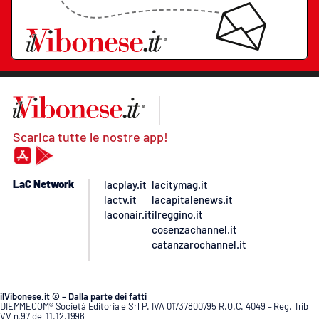
Scarica tutte le nostre app!
LaC Network
lacplay.it
lacitymag.it
lactv.it
lacapitalenews.it
laconair.it
ilreggino.it
cosenzachannel.it
catanzarochannel.it
ilVibonese.it © – Dalla parte dei fatti
DIEMMECOM® Società Editoriale Srl P. IVA 01737800795 R.O.C. 4049 – Reg. Trib
VV n.97 del 11.12.1996