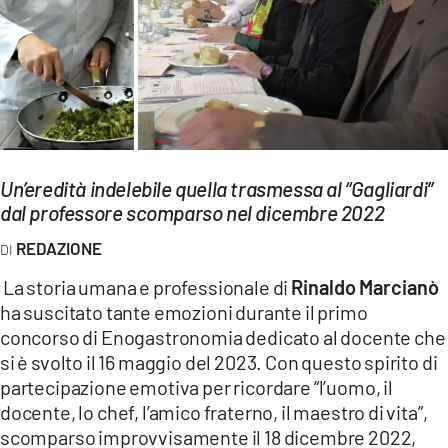
EVENTI
SPORT
Streaming
LAC TV
Un’eredità indelebile quella trasmessa al “Gagliardi”
LAC NETWORK
dal professore scomparso nel dicembre 2022
LAC ONAIR
REDAZIONE
La storia umana e professionale di
Rinaldo Marcianò
LaC
ha suscitato tante emozioni durante il primo
Network
concorso di Enogastronomia dedicato al docente che
LACPLAY.IT
si è svolto il 16 maggio del 2023. Con questo spirito di
partecipazione emotiva per ricordare “l’uomo, il
LACTV.IT
docente, lo chef, l’amico fraterno, il maestro di vita”,
LACONAIR.IT
scomparso improvvisamente il 18 dicembre 2022,