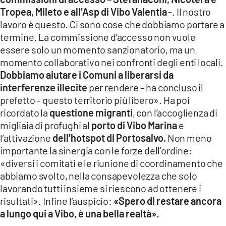
Tropea
,
Mileto
e all’Asp di Vibo Valentia
-. Il nostro
lavoro è questo. Ci sono cose che dobbiamo portare a
termine. La commissione d’accesso non vuole
essere solo un momento sanzionatorio, ma un
momento collaborativo nei confronti degli enti locali.
Dobbiamo aiutare i Comuni a liberarsi da
interferenze illecite
per rendere – ha concluso il
prefetto – questo territorio più libero». Ha poi
ricordato la
questione migranti
, con l’accoglienza di
migliaia di profughi al
porto di Vibo Marina
e
l’attivazione
dell’hotspot di Portosalvo.
Non meno
importante la sinergia con le forze dell’ordine:
«diversi i comitati e le riunione di coordinamento che
abbiamo svolto, nella consapevolezza che solo
lavorando tutti insieme si riescono ad ottenere i
risultati». Infine l’auspicio:
«Spero di restare ancora
a lungo qui a Vibo, è una bella realtà».