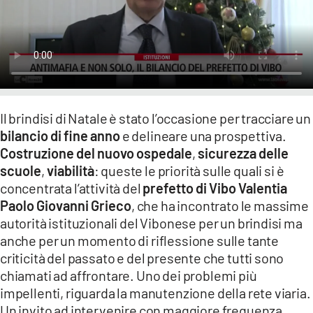
LACITYMAG.IT
ILREGGINO.IT
COSENZACHANNEL.IT
ILVIBONESE.IT
Il brindisi di Natale è stato l’occasione per tracciare un
bilancio di fine anno
e delineare una prospettiva.
CATANZAROCHANNEL.IT
Costruzione del nuovo ospedale
,
sicurezza delle
LACAPITALENEWS.IT
scuole
,
viabilità
: queste le priorità sulle quali si è
concentrata l’attività del
prefetto di Vibo Valentia
Paolo Giovanni Grieco
, che ha incontrato le massime
App
autorità istituzionali del Vibonese per un brindisi ma
ANDROID
anche per un momento di riflessione sulle tante
criticità del passato e del presente che tutti sono
APPLE
chiamati ad affrontare. Uno dei problemi più
impellenti, riguarda la manutenzione della rete viaria.
Un invito ad intervenire con maggiore frequenza