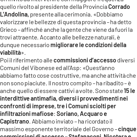
quello rivolto al presidente della Provincia
Corrado
L’Andolina,
presente alla cerimonia. «Dobbiamo
valorizzare le bellezze di questa provincia – ha detto
Grieco – affinché anche la gente che viene da fuori la
trovi attraente. Accanto alle bellezze naturali, è
dunque necessario
migliorare le condizioni della
viabilità
».
Poi il riferimento alle
commissioni d’accesso
diversi
Comuni del Vibonese ed all’Asp: «Quest’anno
abbiamo fatto cose costruttive, ma anche attività che
non sono piaciute. Il nostro compito – ha ribadito – è
anche quello di essere cattivi a volte. Sono state
15 le
interdittive antimafia, diversi i provvedimenti nei
confronti di imprese, tre i Comuni sciolti per
infiltrazioni mafiose
:
Soriano, Acquaro e
Capistrano
. Abbiamo inviato – ha ricordato il
massimo esponente territoriale del Governo –
cinque
commissioni di accesso
– Stefanaconi, Nicotera e