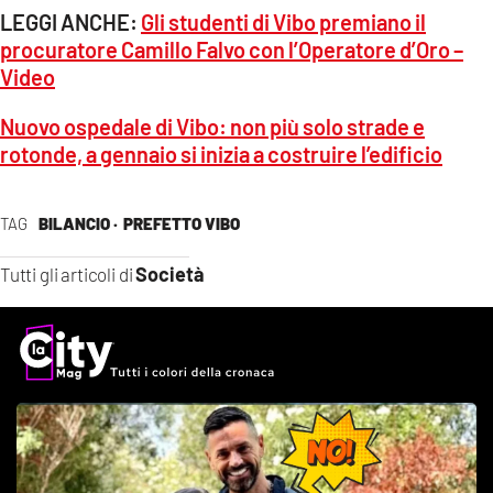
LEGGI ANCHE:
Gli studenti di Vibo premiano il
procuratore Camillo Falvo con l’Operatore d’Oro –
Video
Nuovo ospedale di Vibo: non più solo strade e
rotonde, a gennaio si inizia a costruire l’edificio
TAG
BILANCIO ·
PREFETTO VIBO
Società
Tutti gli articoli di