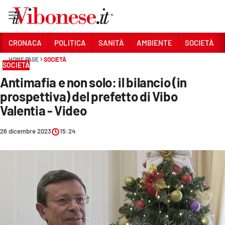
Vai
CRONACA
POLITICA
SANITÀ
AMBIENTE
SOCIETÀ
HOME PAGE
SOCIETÀ
Sezioni
SOCIETÀ
Antimafia e non solo: il bilancio (in
CRONACA
prospettiva) del prefetto di Vibo
POLITICA
Valentia - Video
SANITÀ
26 dicembre 2023
15:24
AMBIENTE
SOCIETÀ
CULTURA
ECONOMIA E LAVORO