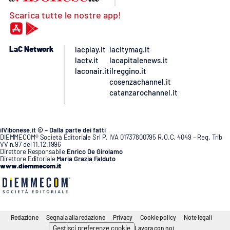
Scarica tutte le nostre app!
LaC Network
lacplay.it
lacitymag.it
lactv.it
lacapitalenews.it
laconair.it
ilreggino.it
cosenzachannel.it
catanzarochannel.it
ilVibonese.it © – Dalla parte dei fatti
DIEMMECOM® Società Editoriale Srl P. IVA 01737800795 R.O.C. 4049 – Reg. Trib
VV n.97 del 11.12.1996
Direttore Responsabile
Enrico De Girolamo
Direttore Editoriale
Maria Grazia Falduto
www.diemmecom.it
Redazione
Segnala alla redazione
Privacy
Cookie policy
Note legali
Gestisci preferenze cookie
Lavora con noi