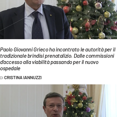
EVENTI
SPORT
Streaming
LAC TV
Paolo Giovanni Grieco ha incontrato le autorità per il
LAC NETWORK
tradizionale brindisi prenatalizio. Dalle commissioni
d'accesso alla viabilità passando per il nuovo
LAC ONAIR
ospedale
LaC
CRISTINA IANNUZZI
Network
LACPLAY.IT
LACTV.IT
LACONAIR.IT