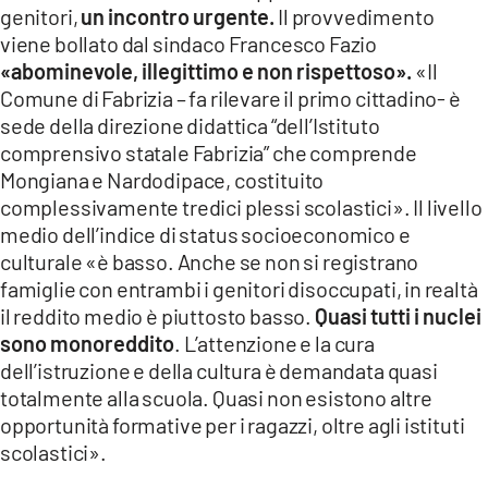
genitori,
un incontro urgente.
Il provvedimento
viene bollato dal sindaco Francesco Fazio
«abominevole, illegittimo e non rispettoso».
«Il
Comune di Fabrizia – fa rilevare il primo cittadino- è
sede della direzione didattica “dell’Istituto
comprensivo statale Fabrizia” che comprende
Mongiana e Nardodipace, costituito
complessivamente tredici plessi scolastici». Il livello
medio dell’indice di status socioeconomico e
culturale «è basso. Anche se non si registrano
famiglie con entrambi i genitori disoccupati, in realtà
il reddito medio è piuttosto basso.
Quasi tutti i nuclei
sono monoreddito
. L’attenzione e la cura
dell’istruzione e della cultura è demandata quasi
totalmente alla scuola. Quasi non esistono altre
opportunità formative per i ragazzi, oltre agli istituti
scolastici».