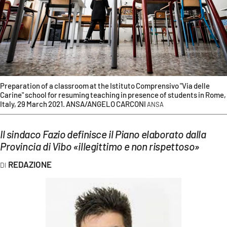
EVENTI
SPORT
Streaming
LAC TV
Preparation of a classroom at the Istituto Comprensivo "Via delle
Carine" school for resuming teaching in presence of students in Rome,
LAC NETWORK
Italy, 29 March 2021. ANSA/ANGELO CARCONI
ANSA
LAC ONAIR
Il sindaco Fazio definisce il Piano elaborato dalla
Provincia di Vibo «illegittimo e non rispettoso»
LaC
Network
REDAZIONE
LACPLAY.IT
LACTV.IT
LACONAIR.IT