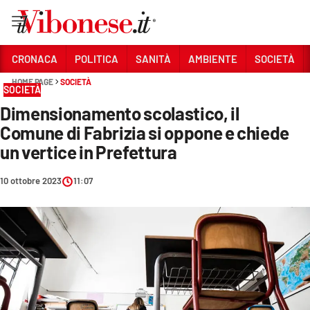
Vai
CRONACA
POLITICA
SANITÀ
AMBIENTE
SOCIETÀ
HOME PAGE
SOCIETÀ
Sezioni
SOCIETÀ
Dimensionamento scolastico, il
CRONACA
Comune di Fabrizia si oppone e chiede
POLITICA
un vertice in Prefettura
SANITÀ
10 ottobre 2023
11:07
AMBIENTE
SOCIETÀ
CULTURA
ECONOMIA E LAVORO