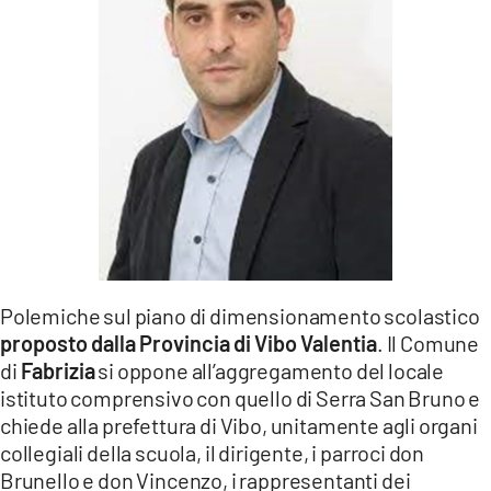
LACITYMAG.IT
ILREGGINO.IT
COSENZACHANNEL.IT
ILVIBONESE.IT
CATANZAROCHANNEL.IT
LACAPITALENEWS.IT
Polemiche sul piano di dimensionamento scolastico
App
proposto dalla Provincia di Vibo Valentia
. Il Comune
ANDROID
di
Fabrizia
si oppone all’aggregamento del locale
istituto comprensivo con quello di Serra San Bruno e
APPLE
chiede alla prefettura di Vibo, unitamente agli organi
collegiali della scuola, il dirigente, i parroci don
Brunello e don Vincenzo, i rappresentanti dei