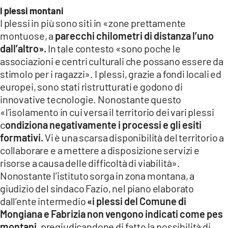
I plessi montani
I plessi in più sono siti in «zone prettamente
montuose, a
parecchi chilometri di distanza l’uno
dall’altro».
In tale contesto «sono poche le
associazioni e centri culturali che possano essere da
stimolo per i ragazzi». I plessi, grazie a fondi locali ed
europei, sono stati ristrutturati e godono di
innovative tecnologie. Nonostante questo
«l’isolamento in cui versa il territorio dei vari plessi
c
ondiziona negativamente i processi e gli esiti
formativi.
Vi è una scarsa disponibilità del territorio a
collaborare e a mettere a disposizione servizi e
risorse a causa delle difficoltà di viabilità».
Nonostante l’istituto sorga in zona montana, a
giudizio del sindaco Fazio, nel piano elaborato
dall’ente intermedio
«i plessi del Comune di
Mongiana e Fabrizia non vengono indicati come pes
montani,
pregiudicandone di fatto la possibilità di