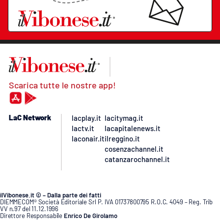
Scarica tutte le nostre app!
LaC Network
lacplay.it
lacitymag.it
lactv.it
lacapitalenews.it
laconair.it
ilreggino.it
cosenzachannel.it
catanzarochannel.it
ilVibonese.it © – Dalla parte dei fatti
DIEMMECOM® Società Editoriale Srl P. IVA 01737800795 R.O.C. 4049 – Reg. Trib
VV n.97 del 11.12.1996
Direttore Responsabile
Enrico De Girolamo