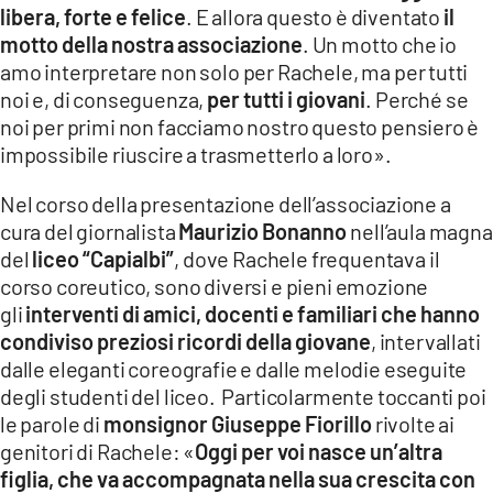
libera, forte e felice
. E allora questo è diventato
il
motto della nostra associazione
. Un motto che io
amo interpretare non solo per Rachele, ma per tutti
noi e, di conseguenza,
per tutti i giovani
. Perché se
noi per primi non facciamo nostro questo pensiero è
impossibile riuscire a trasmetterlo a loro».
Nel corso della presentazione dell’associazione a
cura del giornalista
Maurizio Bonanno
nell’aula magna
del
liceo “Capialbi”
, dove Rachele frequentava il
corso coreutico, sono diversi e pieni emozione
gli
interventi di amici, docenti e familiari che hanno
condiviso preziosi ricordi della giovane
, intervallati
dalle eleganti coreografie e dalle melodie eseguite
degli studenti del liceo. Particolarmente toccanti poi
le parole di
monsignor Giuseppe Fiorillo
rivolte ai
genitori di Rachele: «
Oggi per voi nasce un’altra
figlia, che va accompagnata nella sua crescita con