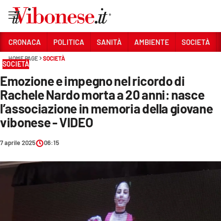
Vai
CRONACA
POLITICA
SANITÀ
AMBIENTE
SOCIETÀ
HOME PAGE
SOCIETÀ
Sezioni
SOCIETÀ
Emozione e impegno nel ricordo di
CRONACA
Rachele Nardo morta a 20 anni: nasce
POLITICA
l’associazione in memoria della giovane
vibonese - VIDEO
SANITÀ
AMBIENTE
7 aprile 2025
06:15
SOCIETÀ
CULTURA
ECONOMIA E LAVORO