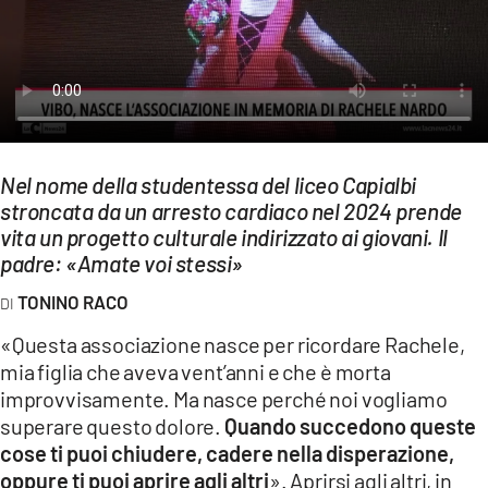
EVENTI
SPORT
Streaming
LAC TV
Nel nome della studentessa del liceo Capialbi
stroncata da un arresto cardiaco nel 2024 prende
LAC NETWORK
vita un progetto culturale indirizzato ai giovani. Il
LAC ONAIR
padre: «Amate voi stessi»
TONINO RACO
LaC
Network
«Questa associazione nasce per ricordare Rachele,
mia figlia che aveva vent’anni e che è
morta
LACPLAY.IT
improvvisamente. Ma nasce perché noi vogliamo
LACTV.IT
superare questo dolore.
Quando succedono queste
cose ti puoi chiudere, cadere nella disperazione,
LACONAIR.IT
oppure ti puoi aprire agli altri
». Aprirsi agli altri, in