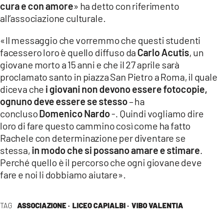
cura e con amore
» ha detto con riferimento
all’associazione culturale.
«Il messaggio che vorremmo che questi studenti
facessero loro è quello diffuso da
Carlo Acutis
, un
giovane morto a 15 anni e che il 27 aprile sarà
proclamato santo in piazza San Pietro a Roma, il quale
diceva che
i giovani non devono essere fotocopie,
ognuno deve essere se stesso
– ha
concluso
Domenico Nardo
-. Quindi vogliamo dire
loro di fare questo cammino così come ha fatto
Rachele con determinazione per diventare se
stessa,
in modo che si possano amare e stimare
.
Perché quello è il percorso che ogni giovane deve
fare e noi li dobbiamo aiutare».
TAG
ASSOCIAZIONE ·
LICEO CAPIALBI ·
VIBO VALENTIA