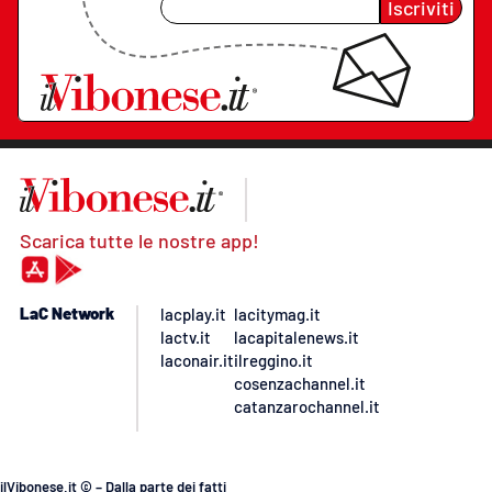
Iscriviti
Scarica tutte le nostre app!
LaC Network
lacplay.it
lacitymag.it
lactv.it
lacapitalenews.it
laconair.it
ilreggino.it
cosenzachannel.it
catanzarochannel.it
ilVibonese.it © – Dalla parte dei fatti