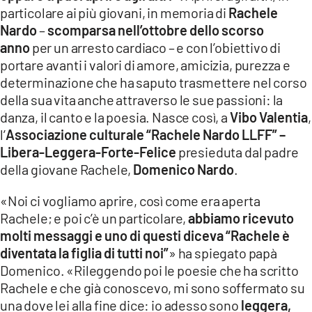
particolare ai più giovani, in memoria di
Rachele
LACITYMAG.IT
Nardo
–
scomparsa nell’ottobre dello scorso
anno
per un arresto cardiaco – e con l’obiettivo di
ILREGGINO.IT
portare avanti i valori di amore, amicizia, purezza e
COSENZACHANNEL.IT
determinazione che ha saputo trasmettere nel corso
della sua vita anche attraverso le sue passioni: la
ILVIBONESE.IT
danza, il canto e la poesia. Nasce così, a
Vibo Valentia
,
l’
Associazione culturale “Rachele Nardo LLFF” –
CATANZAROCHANNEL.IT
Libera-Leggera-Forte-Felice
presieduta dal padre
LACAPITALENEWS.IT
della giovane Rachele,
Domenico Nardo
.
«Noi ci vogliamo aprire, così come era aperta
App
Rachele; e poi c’è un particolare,
abbiamo ricevuto
ANDROID
molti messaggi e uno di questi diceva “Rachele è
diventata la figlia di tutti noi”
» ha spiegato papà
APPLE
Domenico. «Rileggendo poi le poesie che ha scritto
Rachele e che già conoscevo, mi sono soffermato su
una dove lei alla fine dice: io adesso sono
leggera,