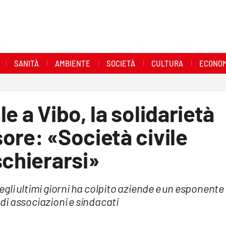
SANITÀ
AMBIENTE
SOCIETÀ
CULTURA
ECONOM
e a Vibo, la solidarietà
ore: «Società civile
schierarsi»
negli ultimi giorni ha colpito aziende e un esponente
i associazioni e sindacati