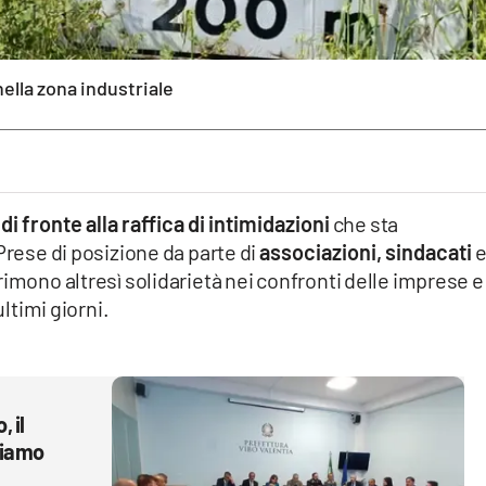
nella zona industriale
i fronte alla raffica di intimidazioni
che sta
Prese di posizione da parte di
associazioni, sindacati
rimono altresì solidarietà nei confronti delle imprese e
ultimi giorni.
, il
riamo