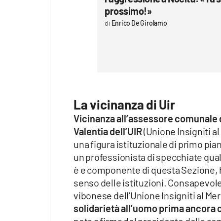
prossimo!»
Enrico De Girolamo
La vicinanza di Uir
Vicinanza all’assessore comunale d
Valentia dell’UIR
(Unione Insigniti a
una figura istituzionale di primo 
un professionista di specchiate qual
è e componente di questa Sezione, ha
senso delle istituzioni. Consapevole
vibonese dell’Unione Insigniti al Me
solidarietà all’uomo prima ancora c
nota a firma del presidente della sez