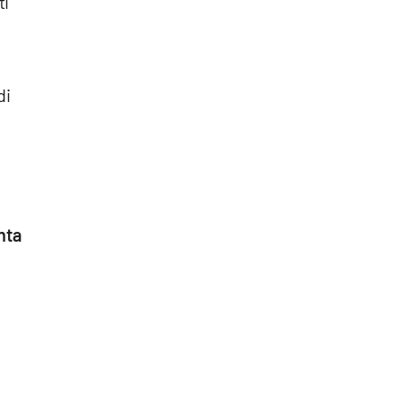
ti
di
nta