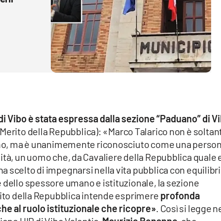
i Vibo è stata espressa dalla sezione “Paduano” di V
l Merito della Repubblica): «Marco Talarico non è soltan
piano, ma è unanimemente riconosciuto come una person
ità, un uomo che, da Cavaliere della Repubblica quale e
 scelto di impegnarsi nella vita pubblica con equilibri
 dello spessore umano e istituzionale, la sezione
rito della Repubblica intende esprimere
profonda
he al ruolo istituzionale che ricopre»
. Così si legge n
ione UIR di Vibo Valentia,
Maurizio Bonanno
, che