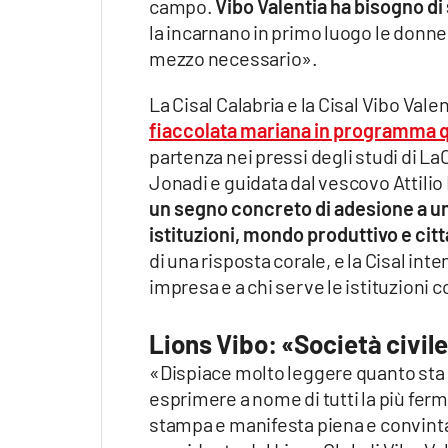
campo.
Vibo Valentia ha bisogno di 
la incarnano in primo luogo le donne 
mezzo necessario».
La Cisal Calabria e la Cisal Vibo Vale
fiaccolata mariana in programma qu
partenza nei pressi degli studi di L
Jonadi e guidata dal vescovo Attilio
un segno concreto di adesione a u
istituzioni, mondo produttivo e cit
di una risposta corale, e la Cisal int
impresa e a chi serve le istituzioni 
Lions Vibo: «Società civil
«Dispiace molto leggere quanto sta
esprimere a nome di tutti la più ferm
stampa e manifesta piena e convinta s