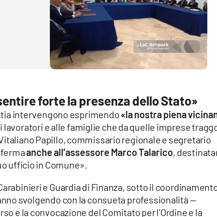
sentire forte la presenza dello Stato»
alentia intervengono esprimendo
«la nostra piena vicina
i, ai lavoratori e alle famiglie che da quelle imprese trag
Vitaliano Papillo, commissario regionale e segretario
à ferma
anche all’assessore Marco Talarico
, destinata
suo ufficio in Comune».
Carabinieri e Guardia di Finanza, sotto il coordinament
tanno svolgendo con la consueta professionalità —
rso e la convocazione del Comitato per l’Ordine e la