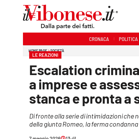
Sezioni
CRONACA
POLITICA
Cronaca
HOME PAGE
SOCIETÀ
LE REAZIONI
Politica
Escalation criminal
Sanità
a imprese e assess
Ambiente
stanca e pronta a 
Società
Di fronte alla serie di intimidazioni che 
Cultura
della giunta Romeo, la ferma condanna d
Economia e Lavoro
7 maggio 2026
13:41