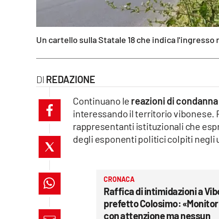
laconair.it
lacitymag.it
Un cartello sulla Statale 18 che indica l'ingresso 
ilreggino.it
REDAZIONE
cosenzachannel.it
Continuano le
reazioni di condanna d
ilvibonese.it
interessando il territorio vibonese. 
rappresentanti istituzionali che esp
catanzarochannel.it
degli esponenti politici colpiti negli 
lacapitalenews.it
CRONACA
App
Raffica di intimidazioni a Vibo
Android
prefetto Colosimo: «Monito
con attenzione ma nessun