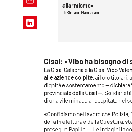
Apple
allarmismo»
Stefano Mandarano
Vai
Cisal: «Vibo ha bisogno di 
La Cisal Calabria e la Cisal Vibo V
alle aziende colpite
, ai loro titolar
dignità e sostentamento — dichiara 
provinciale della Cisal —. Solidariet
di una vile minaccia recapitata nel 
«Confidiamo nel lavoro che Polizia, 
della Prefettura e della Questura, s
prosegue Papillo —. Le indagini in co