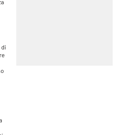
za
 di
re
no
a