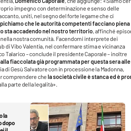
lentia,
Domenico Caporale
, che aggiunge: «Siamo cer
proprio impegno con determinazione e senso delle
accanto, uniti, nel segno del forte legame che ci
pichiamo che le autorità competenti facciano piena
nto sta accadendo nel nostro territorio
, affinché episo
 nella nostra comunità. Facendomi interprete dei
Club di Vibo Valentia, nel confermare stima e vicinanza
 Talarico – conclude il presidente Caporale – inoltre
lla fiaccolata già programmata per questa sera alle
ia di Gesù Salvatore con in processione la Madonna,
 far comprendere che
la società civile è stanca ed è pro
la parte della legalità».
o la
o dopo
i il