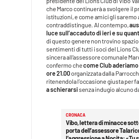
presidente del Lions Club di Vibo Va
che Marco continuerà a svolgere il 
istituzioni, e come amici gli saremo 
contraddistingue. Al contempo,
aus
luce sull’accaduto di ieri e su qua
di questo genere non trovino spazio
sentimenti di tutti i soci del Lions 
sincera all’assessore comunale Marco
confermo che
come Club aderiamo a
ore 21.00
organizzata dalla Parrocch
ritenendola l’occasione giusta per
a schierarsi
senza indugio alcuno dal
CRONACA
Vibo, lettera di minacce sott
porta dell’assessore Talaric
l’aggressione a Nocita: «Tu se