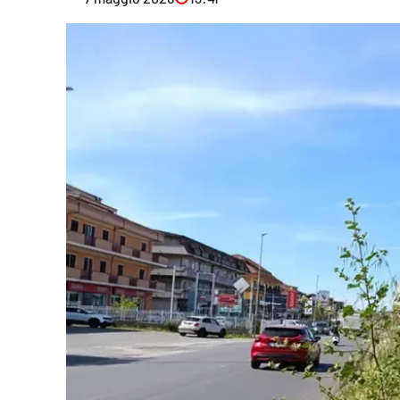
Eventi
Sport
Streaming
LaC TV
Lac Network
LaC OnAir
LaC
Network
lacplay.it
lactv.it