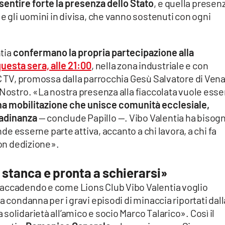
sentire forte la presenza dello Stato
, e quella presen
e gli uomini in divisa, che vanno sostenuti con ogni
ntia
confermano la propria partecipazione alla
esta sera, alle 21:00
, nella zona industriale e con
aC TV, promossa dalla parrocchia Gesù Salvatore di Vena
 Nostro. «La nostra presenza alla fiaccolata vuole esse
na mobilitazione che unisce comunità ecclesiale,
tadinanza
— conclude Papillo —. Vibo Valentia ha bisog
ende esserne parte attiva, accanto a chi lavora, a chi fa
con dedizione».
e stanca e pronta a schierarsi»
 accadendo e come Lions Club Vibo Valentia voglio
a condanna per i gravi episodi di minaccia riportati dall
olidarietà all’amico e socio Marco Talarico». Così il