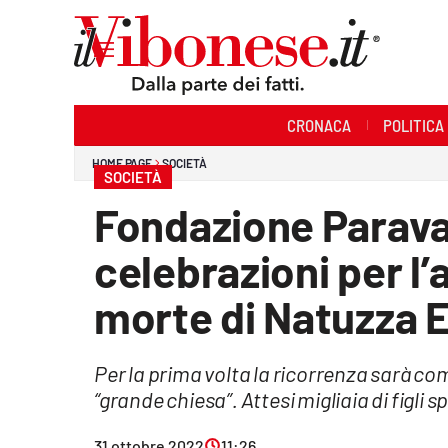
Sezioni
CRONACA
POLITICA
Cronaca
HOME PAGE
SOCIETÀ
SOCIETÀ
Politica
Fondazione Parava
Sanità
celebrazioni per l’
Ambiente
morte di Natuzza 
Società
Per la prima volta la ricorrenza sarà c
Cultura
“grande chiesa”. Attesi migliaia di figli sp
Economia e Lavoro
31 ottobre 2022
11:26