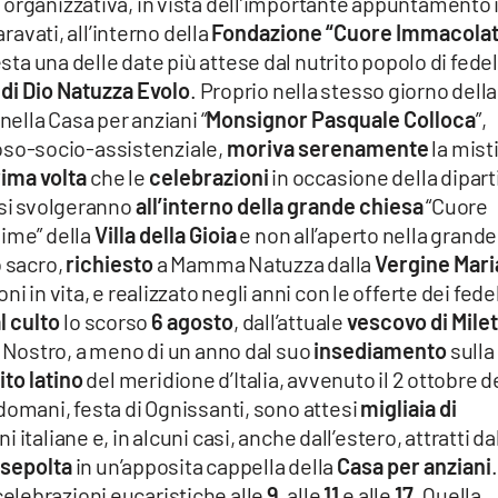
 organizzativa, in vista dell’importante appuntamento 
ravati, all’interno della
Fondazione “Cuore Immacola
esta una delle date più attese dal nutrito popolo di fedel
di Dio Natuzza Evolo
. Proprio nella stesso giorno della
, nella Casa per anziani “
Monsignor Pasquale Colloca
”,
gioso-socio-assistenziale,
moriva serenamente
la mist
ima volta
che le
celebrazioni
in occasione della dipart
 si svolgeranno
all’interno della grande chiesa
“Cuore
nime” della
Villa della Gioia
e non all’aperto nella grande
o sacro,
richiesto
a Mamma Natuzza dalla
Vergine Mari
i in vita, e realizzato negli anni con le offerte dei fedel
l culto
lo scorso
6 agosto
, dall’attuale
vescovo di Mile
o Nostro, a meno di un anno dal suo
insediamento
sulla
ito latino
del meridione d’Italia, avvenuto il 2 ottobre d
domani, festa di Ognissanti, sono attesi
migliaia di
 italiane e, in alcuni casi, anche dall’estero, attratti da
sepolta
in un’apposita cappella della
Casa per anziani
.
elebrazioni eucaristiche alle
9
, alle
11
e alle
17
. Quella