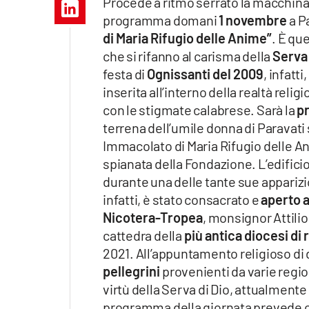
Procede a ritmo serrato la macchina
Apple
programma domani
1 novembre
a Pa
di Maria Rifugio delle Anime”
. È qu
che si rifanno al carisma della
Serva 
festa di
Ognissanti del 2009
, infatti
Vai
inserita all’interno della realtà reli
con le stigmate calabrese. Sarà la
pr
terrena dell’umile donna di Paravati
Immacolato di Maria Rifugio delle A
spianata della Fondazione. L’edifici
durante una delle tante sue apparizion
infatti, è stato consacrato e
aperto a
Nicotera-Tropea
, monsignor Attili
cattedra della
più antica diocesi di r
2021. All’appuntamento religioso di 
pellegrini
provenienti da varie regioni
virtù della Serva di Dio, attualmente
programma della giornata prevede c