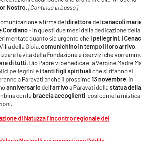
or Nostro
.
[Continua in basso]
 comunicazione a firma del
direttore
dei
cenacoli mari
e Cordiano
– in questi due mesi dalla dedicazione della
erimentato quanto sia urgente che
i pellegrini, i Cenac
illa della Gioia,
comunichino in tempo il loro arrivo
.
zzare la vita della Fondazione e i servizi che vorremm
ne di tutti
. Dio Padre vi benedica e la Vergine Madre Ma
ci pellegrini e i
tanti figli spirituali
che si rifanno al
eranno a Paravati anche il prossimo
13 novembre
, in
imo
anniversario
dell’
arrivo
a Paravati della
statua dell
mbina con le
braccia accoglienti
, così come la mistic
ioni.
azione di Natuzza l’incontro regionale del
Valerio Marinelli sui rapporti con l’aldilà