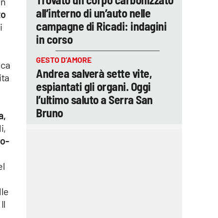
in
all’interno di un’auto nelle
to
campagne di Ricadi: indagini
i
in corso
GESTO D’AMORE
ica
Andrea salverà sette vite,
ita
espiantati gli organi. Oggi
l’ultimo saluto a Serra San
Bruno
a,
i,
to-
el
lle
 Il