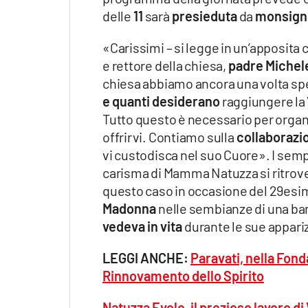
delle
11
sarà
presieduta
da
monsign
«Carissimi – si legge in un’apposita
e rettore della chiesa,
padre Michel
chiesa abbiamo ancora una volta sp
e quanti desiderano
raggiungere la V
Tutto questo è necessario per organi
offrirvi. Contiamo sulla
collaborazio
vi custodisca nel suo Cuore». I sempli
carisma di Mamma Natuzza si ritrov
questo caso in occasione del 29es
Madonna
nelle sembianze di una ba
vedeva in vita
durante le sue appariz
LEGGI ANCHE:
Paravati, nella Fond
Rinnovamento dello Spirito
Natuzza Evolo, il prezioso lavoro di 