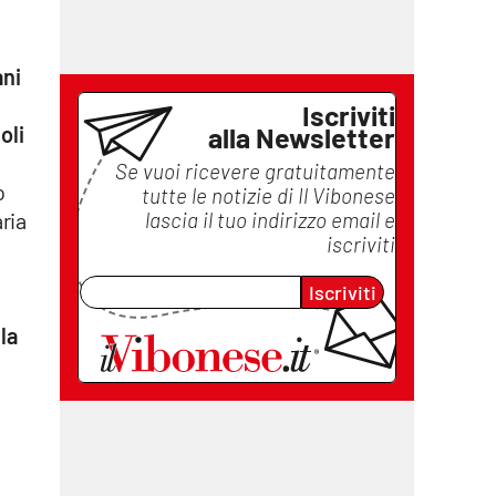
ani
Iscriviti
oli
alla Newsletter
Se vuoi ricevere gratuitamente
o
tutte le notizie di
Il Vibonese
ria
lascia il tuo indirizzo email e
iscriviti
Iscriviti
a
a
la