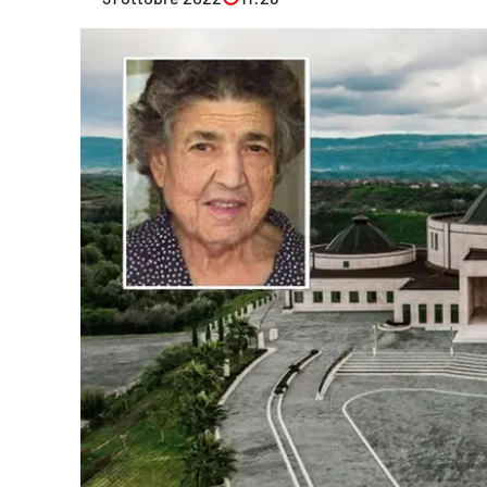
Eventi
Sport
Streaming
LaC TV
Lac Network
LaC OnAir
LaC
Network
lacplay.it
lactv.it