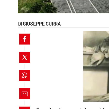
laconair.it
lacitymag.it
GIUSEPPE CURRÀ
ilreggino.it
cosenzachannel.it
ilvibonese.it
catanzarochannel.it
lacapitalenews.it
App
Android