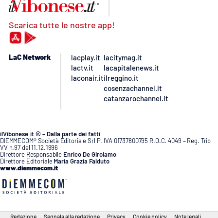
Scarica tutte le nostre app!
LaC Network
lacplay.it
lacitymag.it
lactv.it
lacapitalenews.it
laconair.it
ilreggino.it
cosenzachannel.it
catanzarochannel.it
ilVibonese.it © – Dalla parte dei fatti
DIEMMECOM® Società Editoriale Srl P. IVA 01737800795 R.O.C. 4049 – Reg. Trib
VV n.97 del 11.12.1996
Direttore Responsabile
Enrico De Girolamo
Direttore Editoriale
Maria Grazia Falduto
www.diemmecom.it
Redazione
Segnala alla redazione
Privacy
Cookie policy
Note legali