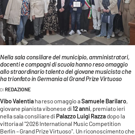
EVENTI
SPORT
Streaming
LAC TV
Nella sala consiliare del municipio, amministratori,
LAC NETWORK
docenti e compagni di scuola hanno reso omaggio
allo straordinario talento del giovane musicista che
LAC ONAIR
ha trionfato in Germania al Grand Prize Virtuoso
LaC
REDAZIONE
Network
Vibo Valentia
ha reso omaggio a
Samuele Barilaro
,
LACPLAY.IT
giovane pianista vibonese di
12 anni
, premiato ieri
nella sala consiliare di
Palazzo Luigi Razza
dopo la
LACTV.IT
vittoria al "2026 International Music Competition
LACONAIR.IT
Berlin – Grand Prize Virtuoso". Un riconoscimento che