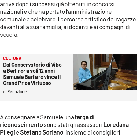
arriva dopo i successi già ottenuti in concorsi
LACITYMAG.IT
nazionali e che ha portato l’amministrazione
comunale a celebrare il percorso artistico del ragazzo
ILREGGINO.IT
davanti alla sua famiglia, ai docenti e ai compagni di
scuola.
COSENZACHANNEL.IT
ILVIBONESE.IT
CULTURA
CATANZAROCHANNEL.IT
Dal Conservatorio di Vibo
a Berlino: a soli 12 anni
LACAPITALENEWS.IT
Samuele Barilaro vince il
Grand Prize Virtuoso
App
Redazione
ANDROID
APPLE
A consegnare a Samuele una
targa di
riconoscimento
sono stati gli assessori
Loredana
Pilegi
e
Stefano Soriano
, insieme ai consiglieri