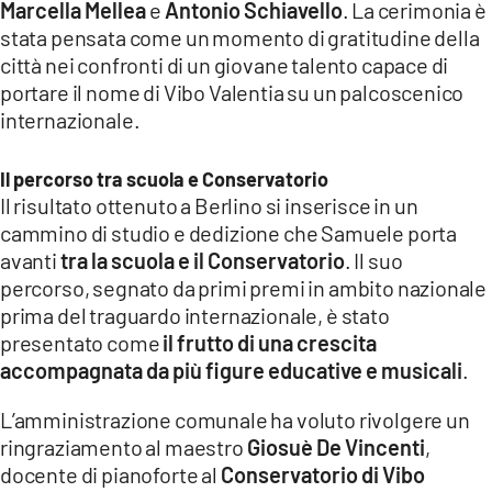
Marcella Mellea
e
Antonio Schiavello
. La cerimonia è
stata pensata come un momento di gratitudine della
città nei confronti di un giovane talento capace di
portare il nome di Vibo Valentia su un palcoscenico
internazionale.
Il percorso tra scuola e Conservatorio
Il risultato ottenuto a Berlino si inserisce in un
cammino di studio e dedizione che Samuele porta
avanti
tra la scuola e il Conservatorio
. Il suo
percorso, segnato da primi premi in ambito nazionale
prima del traguardo internazionale, è stato
presentato come
il frutto di una crescita
accompagnata da più figure educative e musicali
.
L’amministrazione comunale ha voluto rivolgere un
ringraziamento al maestro
Giosuè De Vincenti
,
docente di pianoforte al
Conservatorio di Vibo