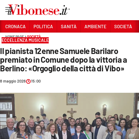
Vai
CRONACA
POLITICA
SANITÀ
AMBIENTE
SOCIETÀ
HOME PAGE
SOCIETÀ
Sezioni
ECCELLENZA MUSICALE
Il pianista 12enne Samuele Barilaro
CRONACA
premiato in Comune dopo la vittoria a
POLITICA
Berlino: «Orgoglio della città di Vibo»
SANITÀ
8 maggio 2026
15:00
AMBIENTE
SOCIETÀ
CULTURA
ECONOMIA E LAVORO