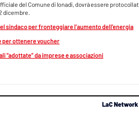
 ufficiale del Comune di Ionadi, dovrà essere protocolla
 12 dicembre.
i del sindaco per fronteggiare l’aumento dell’energia
nde per ottenere voucher
li “adottate” da imprese e associazioni
LaC Network