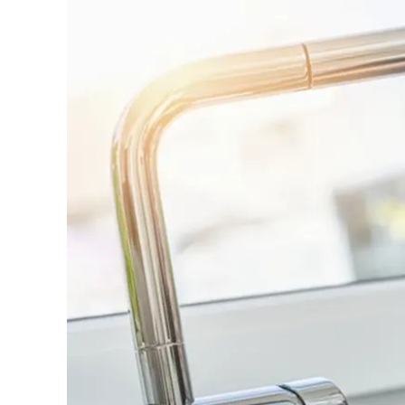
Eventi
Sport
Streaming
LaC TV
Lac Network
LaC OnAir
LaC
Network
lacplay.it
lactv.it