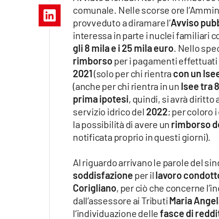
Apple
comunale. Nelle scorse ore l’Ammin
provveduto a diramare l’
Avviso pub
interessa in parte i nuclei familiari 
gli 8 mila e i 25 mila euro
. Nello spe
Vai
rimborso
per i pagamenti effettuati
2021
(solo per chi rientra
con un Isee
(anche per chi rientra in un
Isee tra 
prima ipotesi
, quindi, si avrà diritto
servizio idrico del
2022
; per coloro 
la possibilità di avere un
rimborso de
notificata proprio in questi giorni).
Al riguardo arrivano le parole del si
soddisfazione
per il
lavoro condott
Corigliano
, per ciò che concerne l’i
dall’assessore ai Tributi
Maria Angel
l’individuazione delle
fasce di reddi