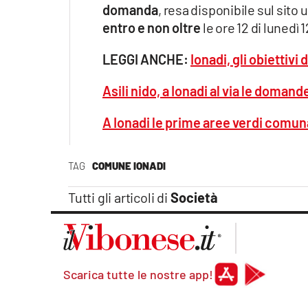
domanda
, resa disponibile sul sito
entro e non oltre
le ore 12 di lunedì
LEGGI ANCHE:
Ionadi, gli obiettiv
Asili nido, a Ionadi al via le doma
A Ionadi le prime aree verdi comuna
TAG
COMUNE IONADI
Tutti gli articoli di
Società
Scarica tutte le nostre app!