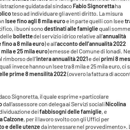
istrazione guidata dal sindaco
Fabio Signoretta
ha
blico
teso ad individuare gli aventi diritto. La misura
con
Isee fino agli 8 mila euro
e in parte quelli con Isee
tr
cifico, i buoni sono
destinati alle famiglie
quali somme
 delle
bollette
del servizio idrico relative all’
annualità
 fino a 8 mila euro
) e all’
acconto dell’annualità 2022
8 mila e 25 mila euro
) emesse del Comune di Ionadi. Ne
 al rimborso dell’
intera annualità 2021
e dei
primi 8 mes
i quali invece hanno un Isee tra 8 mila e 25 mila euro, ci 
lle prime 8 mensilità 2022
(ovvero la fattura di accon
ndaco Signoretta, il quale esprime «particolare
o
dall’assessore con delega ai Servizi sociali
Nicolina
ndividuazione dei
fabbisogni delle famiglie
, e
a Calzone
, per il lavoro svolto con gli Uffici per
to e delle utenze
da interessare nel provvedimento». 