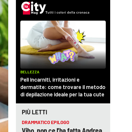
PIÙ LETTI
DRAMMATICO EPILOGO
Vibo, non ce l’ha fatta Andrea