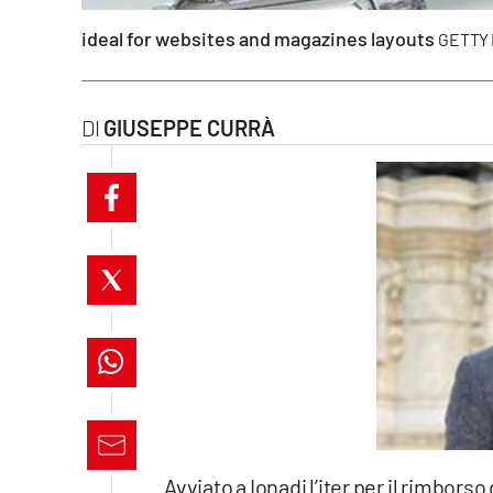
laconair.it
ideal for websites and magazines layouts
GETTY
lacitymag.it
GIUSEPPE CURRÀ
ilreggino.it
cosenzachannel.it
ilvibonese.it
catanzarochannel.it
lacapitalenews.it
App
Android
Avviato a Ionadi l’iter per il rimborso