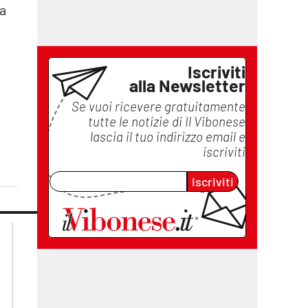
ta
Iscriviti
alla Newsletter
Se vuoi ricevere gratuitamente
tutte le notizie di
Il Vibonese
lascia il tuo indirizzo email e
iscriviti
Iscriviti
lacplay.it
lacitymag.it
lactv.it
lacapitalenews.it
laconair.it
ilreggino.it
cosenzachannel.it
catanzarochannel.it