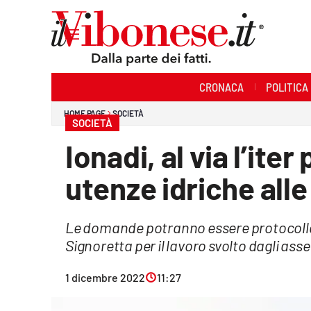
Sezioni
CRONACA
POLITICA
Cronaca
HOME PAGE
SOCIETÀ
SOCIETÀ
Politica
Ionadi, al via l’iter
Sanità
utenze idriche alle
Ambiente
Le domande potranno essere protocollate
Società
Signoretta per il lavoro svolto dagli ass
Cultura
1 dicembre 2022
11:27
Economia e Lavoro