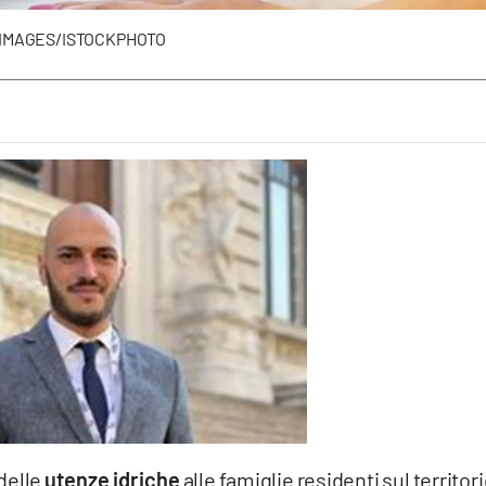
 IMAGES/ISTOCKPHOTO
 delle
utenze idriche
alle famiglie residenti sul territor