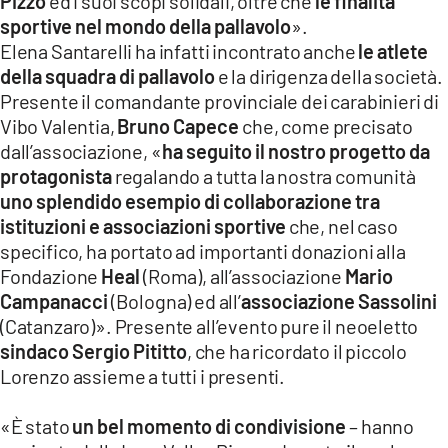
Pizzo
ed i suoi scopi solidali, oltre che
le finalità
sportive nel mondo della pallavolo
».
Elena Santarelli ha infatti incontrato anche
le atlete
della squadra di pallavolo
e la dirigenza della società.
Presente il comandante provinciale dei carabinieri di
Vibo Valentia,
Bruno Capece
che, come precisato
dall’associazione, «
ha seguito il nostro progetto da
protagonista
regalando a tutta la nostra comunità
uno splendido esempio di collaborazione tra
istituzioni e associazioni sportive
che, nel caso
specifico, ha portato ad importanti donazioni alla
Fondazione
Heal
(Roma), all’associazione
Mario
Campanacci
(Bologna) ed all’
associazione Sassolini
(Catanzaro)». Presente all’evento pure il neoeletto
sindaco Sergio Pititto
, che ha ricordato il piccolo
Lorenzo assieme a tutti i presenti.
«È stato
un bel momento di condivisione
– hanno