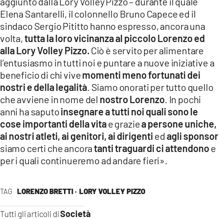
aggiunto dalla Lory Volley Pizzo – durante il quale
Elena Santarelli, il colonnello Bruno Capece ed il
sindaco Sergio Pititto hanno espresso, ancora una
volta,
tutta la loro vicinanza al piccolo Lorenzo ed
alla Lory Volley Pizzo.
Ciò è servito per alimentare
l’entusiasmo in tutti noi e puntare a nuove iniziative
a
beneficio di chi vive
momenti meno fortunati dei
nostri e della legalità
. Siamo onorati per tutto quello
che avviene in nome del
nostro Lorenzo
. In pochi
anni ha saputo
insegnare a tutti noi quali sono le
cose importanti della vita
e grazie
a persone uniche,
ai nostri atleti, ai genitori, ai dirigenti
ed
agli sponsor
siamo certi che ancora
tanti traguardi ci attendono
e
per i quali continueremo ad andare fieri».
TAG
LORENZO BRETTI ·
LORY VOLLEY PIZZO
Società
Tutti gli articoli di