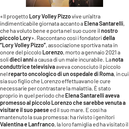
LACITYMAG.IT
«Il progetto
Lory Volley Pizzo
vive un’altra
ILREGGINO.IT
indimenticabile giornata accanto a
Elena Santarelli
,
che ha voluto bene e porta nel suo cuore il
nostro
COSENZACHANNEL.IT
piccolo Lory
». Raccontano così i fondatori
della
ILVIBONESE.IT
“Lory Volley Pizzo”
, associazione sportiva nata in
onore del piccolo
Lorenzo
, morto a gennaio 2021 a
CATANZAROCHANNEL.IT
soli
dieci anni
a causa di un male incurabile. La
nota
conduttrice televisiva
aveva conosciuto il piccolo
LACAPITALENEWS.IT
nel
reparto oncologico di un ospedale di Roma
, in cui
sia suo figlio che Lorenzo effettuavano le cure
App
necessarie per contrastare la malattia. È stato
proprio in quel periodo che
Elena Santarelli aveva
ANDROID
promesso al piccolo Lorenzo che sarebbe venuta a
APPLE
visitare il suo paese
ed il suo mare. E così ha
mantenuto la sua promessa: ha rivisto i genitori
Valentina e Lanfranco
, la loro famiglia ed ha visitato il