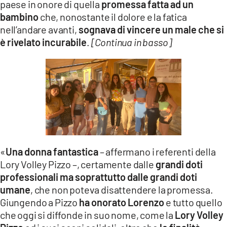
paese in onore di quella
promessa fatta ad un
bambino
che, nonostante il dolore e la fatica
nell’andare avanti,
sognava di vincere un male che si
è rivelato incurabile
.
[Continua in basso]
«
Una donna fantastica
– affermano i referenti della
Lory Volley Pizzo –, certamente dalle
grandi doti
professionali ma soprattutto dalle grandi doti
umane
, che non poteva disattendere la promessa.
Giungendo a Pizzo
ha onorato Lorenzo
e tutto quello
che oggi si diffonde in suo nome, come la
Lory Volley