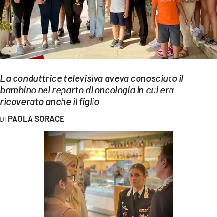
EVENTI
SPORT
Streaming
LAC TV
La conduttrice televisiva aveva conosciuto il
bambino nel reparto di oncologia in cui era
LAC NETWORK
ricoverato anche il figlio
LAC ONAIR
PAOLA SORACE
LaC
Network
LACPLAY.IT
LACTV.IT
LACONAIR.IT