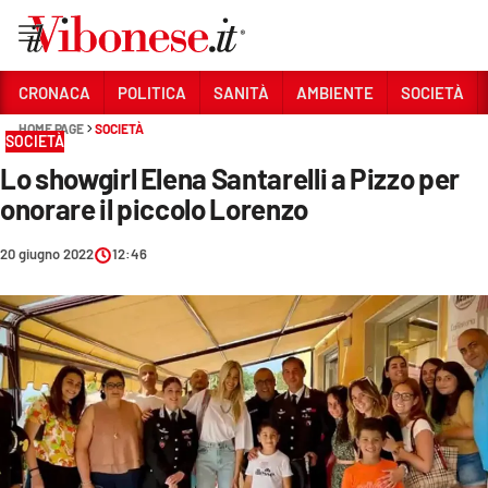
Vai
CRONACA
POLITICA
SANITÀ
AMBIENTE
SOCIETÀ
HOME PAGE
SOCIETÀ
Sezioni
SOCIETÀ
Lo showgirl Elena Santarelli a Pizzo per
CRONACA
onorare il piccolo Lorenzo
POLITICA
20 giugno 2022
12:46
SANITÀ
AMBIENTE
SOCIETÀ
CULTURA
ECONOMIA E LAVORO