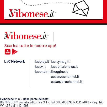
Scarica tutte le nostre app!
LaC Network
lacplay.it
lacitymag.it
lactv.it
lacapitalenews.it
laconair.it
ilreggino.it
cosenzachannel.it
catanzarochannel.it
ilVibonese.it © – Dalla parte dei fatti
DIEMMECOM® Società Editoriale Srl P. IVA 01737800795 R.O.C. 4049 – Reg. Trib
VV n.97 del 11.12.1996