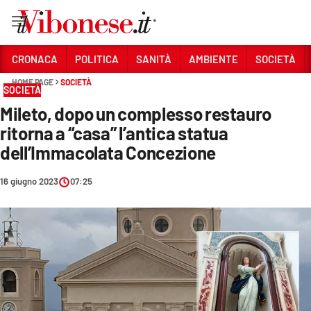
Vai
CRONACA
POLITICA
SANITÀ
AMBIENTE
SOCIETÀ
HOME PAGE
SOCIETÀ
Sezioni
SOCIETÀ
Mileto, dopo un complesso restauro
CRONACA
ritorna a “casa” l’antica statua
POLITICA
dell’Immacolata Concezione
SANITÀ
16 giugno 2023
07:25
AMBIENTE
SOCIETÀ
CULTURA
ECONOMIA E LAVORO