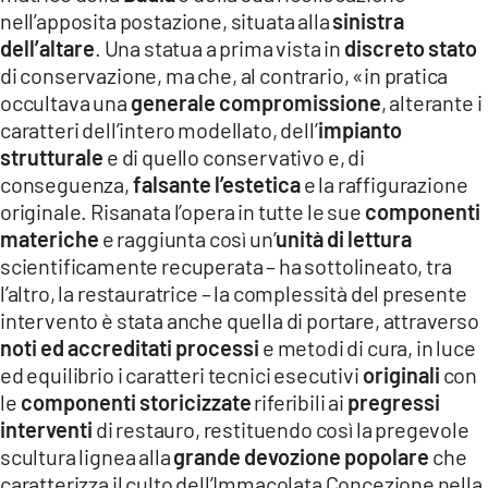
nell’apposita postazione, situata alla
sinistra
dell’altare
. Una statua a prima vista in
discreto stato
di conservazione, ma che, al contrario, «in pratica
occultava una
generale compromissione
, alterante i
caratteri dell’intero modellato, dell’
impianto
strutturale
e di quello conservativo e, di
conseguenza,
falsante l’estetica
e la raffigurazione
originale. Risanata l’opera in tutte le sue
componenti
materiche
e raggiunta così un’
unità di lettura
scientificamente recuperata – ha sottolineato, tra
l’altro, la restauratrice – la complessità del presente
intervento è stata anche quella di portare, attraverso
noti ed accreditati processi
e metodi di cura, in luce
ed equilibrio i caratteri tecnici esecutivi
originali
con
le
componenti storicizzate
riferibili ai
pregressi
interventi
di restauro, restituendo così la pregevole
scultura lignea alla
grande devozione popolare
che
caratterizza il culto dell’Immacolata Concezione nella