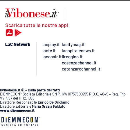
Scarica tutte le nostre app!
LaC Network
lacplay.it
lacitymag.it
lactv.it
lacapitalenews.it
laconair.it
ilreggino.it
cosenzachannel.it
catanzarochannel.it
ilVibonese.it © – Dalla parte dei fatti
DIEMMECOM® Società Editoriale Srl P. IVA 01737800795 R.O.C. 4049 – Reg. Trib
VV n.97 del 11.12.1996
Direttore Responsabile
Enrico De Girolamo
Direttore Editoriale
Maria Grazia Falduto
www.diemmecom.it