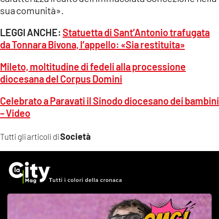
sua comunità».
LEGGI ANCHE:
Statuetta di Sant’Antonio trafugata
da Tonnara Bivona, l’appello: «Sia restituita»
Mileto, moltitudine di fedeli alla processione
diocesana del Corpus Domini
Celebrato a Paravati il Sinodo diocesano dei bambini
– Video
Società
Tutti gli articoli di