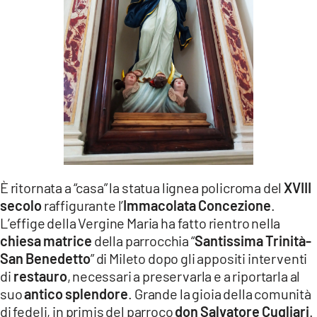
LACITYMAG.IT
ILREGGINO.IT
COSENZACHANNEL.IT
ILVIBONESE.IT
CATANZAROCHANNEL.IT
LACAPITALENEWS.IT
È ritornata a “casa” la statua lignea policroma del
XVIII
secolo
raffigurante l’
Immacolata Concezione
.
App
L’effige della Vergine Maria ha fatto rientro nella
ANDROID
chiesa matrice
della parrocchia “
Santissima Trinità-
San Benedetto
” di Mileto dopo gli appositi interventi
APPLE
di
restauro
, necessari a preservarla e a riportarla al
suo
antico splendore
. Grande la gioia della comunità
di fedeli, in primis del parroco
don Salvatore Cugliari
.