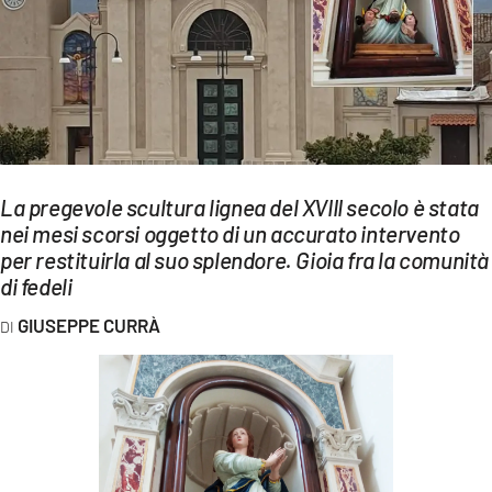
EVENTI
SPORT
Streaming
LAC TV
La pregevole scultura lignea del XVIII secolo è stata
LAC NETWORK
nei mesi scorsi oggetto di un accurato intervento
per restituirla al suo splendore. Gioia fra la comunità
LAC ONAIR
di fedeli
LaC
GIUSEPPE CURRÀ
Network
LACPLAY.IT
LACTV.IT
LACONAIR.IT