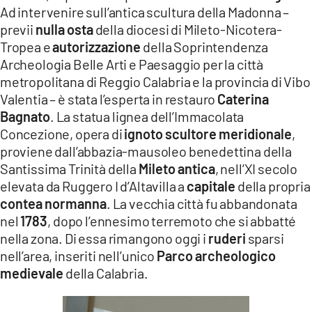
Ad intervenire sull’antica scultura della Madonna –
previi
nulla osta
della diocesi di Mileto-Nicotera-
Tropea e
autorizzazione
della Soprintendenza
Archeologia Belle Arti e Paesaggio per la città
metropolitana di Reggio Calabria e la provincia di Vibo
Valentia – è stata l’esperta in restauro
Caterina
Bagnato
. La statua lignea dell’Immacolata
Concezione, opera di
ignoto scultore meridionale
,
proviene dall’abbazia-mausoleo benedettina della
Santissima Trinità della
Mileto antica
, nell’XI secolo
elevata da Ruggero I d’Altavilla a
capitale
della propria
contea normanna
. La vecchia città fu abbandonata
nel
1783
, dopo l’ennesimo terremoto che si abbatté
nella zona. Di essa rimangono oggi i
ruderi
sparsi
nell’area, inseriti nell’unico
Parco archeologico
medievale
della Calabria.