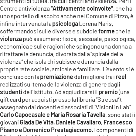
strumenti di tutela, tra cui i centri antiviolenza. Per il
Centro antiviolenza
“Attivamente coinvolte”,
che ha
uno sportello di ascolto anche nel Comune di Pizzo, è
infine intervenuta la
psicologa
Lorena Maris,
soffermandosi sulle diverse e subdole
forme
che la
violenza
può assumere: fisica, sessuale, psicologica,
economica e sulle ragioni che spingono una donna a
ritrattare la denuncia, divorata dalla “spirale della
violenza” che isola chi subisce e denuncia dalla
propria rete sociale, amicale e familiare. L’evento si è
concluso con la
premiazione
del migliore tra i
reel
realizzati sul tema della violenza di genere dagli
studenti
dell’Istituto. Ad aggiudicarsi il
premio
(una
gift card per acquisti presso la libreria “Streusa”),
assegnato dai docenti ed associati di “Visioni in Lab”
Carlo Capocasale e Maria Rosaria Tavella
, sono stati i
giovani
Giada De Vita, Daniele Cavallaro, Francesco
Pisano e Domenico Prestagiacomo.
I componenti di