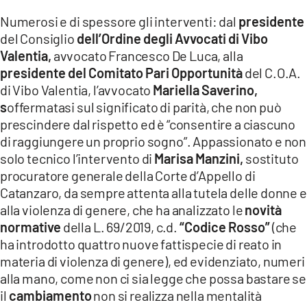
Numerosi e di spessore gli interventi: dal
presidente
del Consiglio
dell’Ordine degli Avvocati di Vibo
Valentia,
avvocato Francesco De Luca, alla
presidente del Comitato Pari Opportunità
del C.O.A.
di Vibo Valentia, l’avvocato
Mariella Saverino,
s
offermatasi sul significato di parità, che non può
prescindere dal rispetto ed è “consentire a ciascuno
di raggiungere un proprio sogno”. Appassionato e non
solo tecnico l’intervento di
Marisa Manzini,
sostituto
procuratore generale della Corte d’Appello di
Catanzaro, da sempre attenta alla tutela delle donne e
alla violenza di genere, che ha analizzato le
novità
normative
della L. 69/2019, c.d.
“Codice Rosso”
(che
ha introdotto quattro nuove fattispecie di reato in
materia di violenza di genere), ed evidenziato, numeri
alla mano, come non ci sia legge che possa bastare se
il
cambiamento
non si realizza nella mentalità