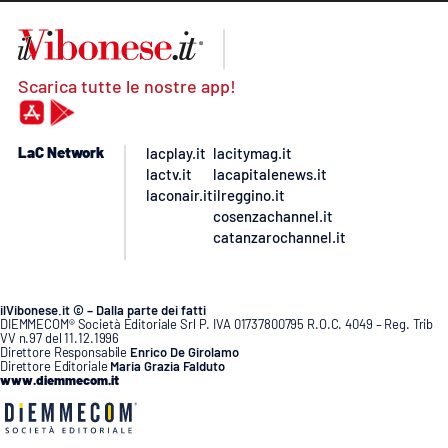
Scarica tutte le nostre app!
LaC Network
lacplay.it
lacitymag.it
lactv.it
lacapitalenews.it
laconair.it
ilreggino.it
cosenzachannel.it
catanzarochannel.it
ilVibonese.it © – Dalla parte dei fatti
DIEMMECOM® Società Editoriale Srl P. IVA 01737800795 R.O.C. 4049 – Reg. Trib
VV n.97 del 11.12.1996
Direttore Responsabile
Enrico De Girolamo
Direttore Editoriale
Maria Grazia Falduto
www.diemmecom.it