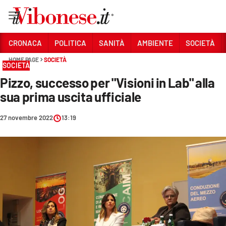
Vai
CRONACA
POLITICA
SANITÀ
AMBIENTE
SOCIETÀ
HOME PAGE
SOCIETÀ
Sezioni
SOCIETÀ
Pizzo, successo per "Visioni in Lab" alla
CRONACA
sua prima uscita ufficiale
POLITICA
27 novembre 2022
13:19
SANITÀ
AMBIENTE
SOCIETÀ
CULTURA
ECONOMIA E LAVORO