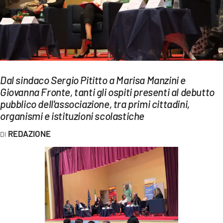
EVENTI
SPORT
Streaming
LAC TV
Dal sindaco Sergio Pititto a Marisa Manzini e
Giovanna Fronte, tanti gli ospiti presenti al debutto
LAC NETWORK
pubblico dell'associazione, tra primi cittadini,
organismi e istituzioni scolastiche
LAC ONAIR
REDAZIONE
LaC
Network
LACPLAY.IT
LACTV.IT
LACONAIR.IT