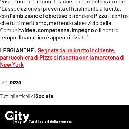
“Visioni in Lab”, in conclusione, hanno dichiarato che:
“L’associazione si presenta ufficialmente alla città,
con
l’ambizione e l’obiettivo
di rendere
Pizzo
il centro
che tutti meritiamo, mettendo al servizio della
Comunità
idee, competenze, impegno
e il nostro
tempo. Il cammino è appena iniziato”.
LEGGI ANCHE :
Segnata da un brutto incidente,
parrucchiera di Pizzo si riscatta con la maratona di
New York
TAG
PIZZO
Società
Tutti gli articoli di