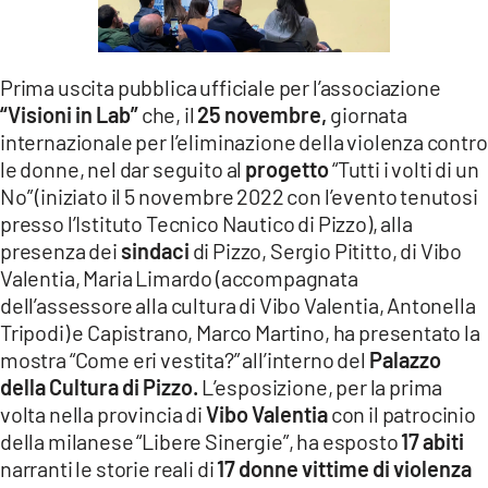
LACITYMAG.IT
ILREGGINO.IT
Prima uscita pubblica ufficiale per l’associazione
“Visioni in Lab”
che, il
25 novembre,
giornata
COSENZACHANNEL.IT
internazionale per l’eliminazione della violenza contro
le donne, nel dar seguito al
progetto
“Tutti i volti di un
ILVIBONESE.IT
No” (iniziato il 5 novembre 2022 con l’evento tenutosi
CATANZAROCHANNEL.IT
presso l’Istituto Tecnico Nautico di Pizzo), alla
presenza dei
sindaci
di Pizzo, Sergio Pititto, di Vibo
LACAPITALENEWS.IT
Valentia, Maria Limardo (accompagnata
dell’assessore alla cultura di Vibo Valentia, Antonella
App
Tripodi) e Capistrano, Marco Martino, ha presentato la
mostra “Come eri vestita?” all’interno del
Palazzo
ANDROID
della Cultura di Pizzo.
L’esposizione, per la prima
APPLE
volta nella provincia di
Vibo Valentia
con il patrocinio
della milanese “Libere Sinergie”, ha esposto
17 abiti
narranti le storie reali di
17 donne vittime di violenza