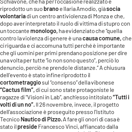
Schiavone, che ha per l’occasione realizzato e
riprodotto un suo
brano
e Ilaria Amodio, già
socia
volontaria
di un centro antiviolenza di Monza e che,
dopo aver interpretato il ruolo di vittima di stupro con
un toccante
monologo,
ha evidenziato che “quella
contro la violenza di genere è una
causa comune,
che
ci riguarda e ci accomuna tutti perché è importante
che gli uomini per primi prendano posizione per dire
una volta per tutte “io non sono questo”, perciò lo
denuncio, perciò ne prendo le distanze.” A chiusura
dell’evento è stato infine riprodotto il
cortometraggio
sul “consenso” della vibonese
“Cactus film”,
di cui sono state protagoniste le
ragazze di “Visioni in Lab”, anch’esso intitolato
“Tutti i
volti di un no”.
Il 26 novembre, invece, il progetto
dell’associazione è proseguito presso l’Istituto
Tecnico
Nautico di Pizzo.
A fare gli onori di casa è
stato il
preside
Francesco Vinci, affiancato dalla