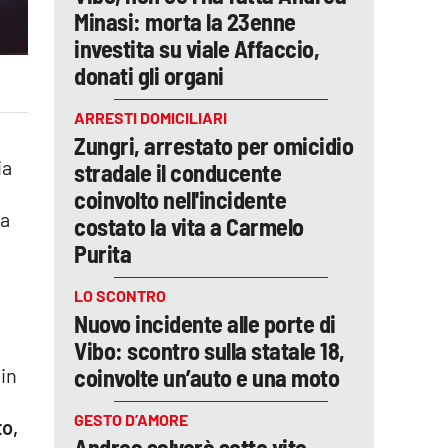
Minasi: morta la 23enne
investita su viale Affaccio,
donati gli organi
ARRESTI DOMICILIARI
Zungri, arrestato per omicidio
ia
stradale il conducente
coinvolto nell'incidente
 a
costato la vita a Carmelo
Purita
LO SCONTRO
Nuovo incidente alle porte di
Vibo: scontro sulla statale 18,
coinvolte un’auto e una moto
in
GESTO D’AMORE
to,
Andrea salverà sette vite,