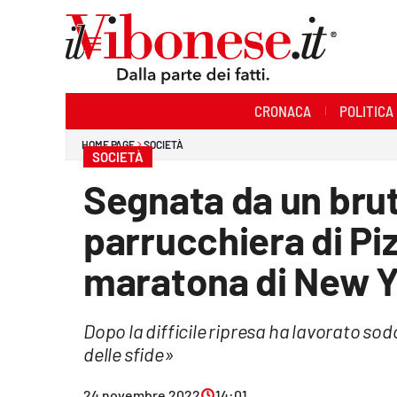
Sezioni
CRONACA
POLITICA
Cronaca
HOME PAGE
SOCIETÀ
SOCIETÀ
Politica
Segnata da un brut
Sanità
parrucchiera di Piz
Ambiente
maratona di New 
Società
Dopo la difficile ripresa ha lavorato sodo
Cultura
delle sfide»
Economia e Lavoro
24 novembre 2022
14:01