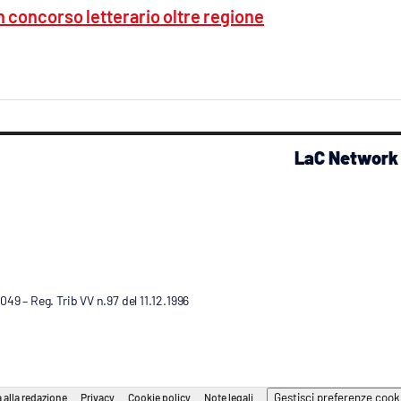
 concorso letterario oltre regione
LaC Network
9 – Reg. Trib VV n.97 del 11.12.1996
Gestisci preferenze cook
 alla redazione
Privacy
Cookie policy
Note legali