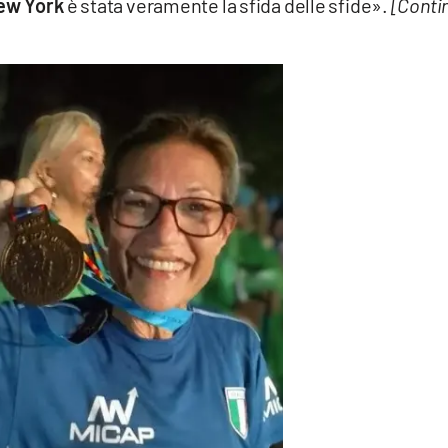
ew York
è stata veramente la sfida delle sfide».
[Conti