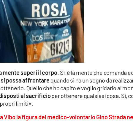
 mente superi il corpo
. Sì, è la mente che comanda ed 
 si possa affrontare
quando si ha un sogno da realizza
ad ottenerlo. Quello che ho capito e voglio gridarlo al m
disposti al sacrificio
per ottenere qualsiasi cosa. Sì, c
propri limiti».
 Vibo la figura del medico-volontario Gino Strada ne