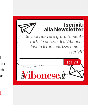
Iscriviti
alla Newsletter
Se vuoi ricevere gratuitamente
tutte le notizie di
Il Vibonese
lascia il tuo indirizzo email e
iscriviti
il
Iscriviti
re e
ondo
on
l