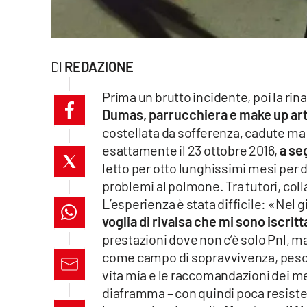
laconair.it
lacitymag.it
REDAZIONE
ilreggino.it
Prima un brutto incidente, poi la rina
Dumas, parrucchiera e make up arti
cosenzachannel.it
costellata da sofferenza, cadute ma 
esattamente il 23 ottobre 2016,
a se
ilvibonese.it
letto per otto lunghissimi mesi per d
catanzarochannel.it
problemi al polmone. Tra tutori, col
L’esperienza è stata difficile: «Nel 
lacapitalenews.it
voglia di rivalsa che mi sono iscrit
prestazioni dove non c’è solo Pnl, m
come campo di sopravvivenza, peso 
App
vita mia e le raccomandazioni dei me
Android
diaframma – con quindi poca resiste