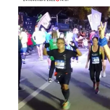
Eventi
Sport
Streaming
LaC TV
Lac Network
LaC OnAir
LaC
Network
lacplay.it
lactv.it