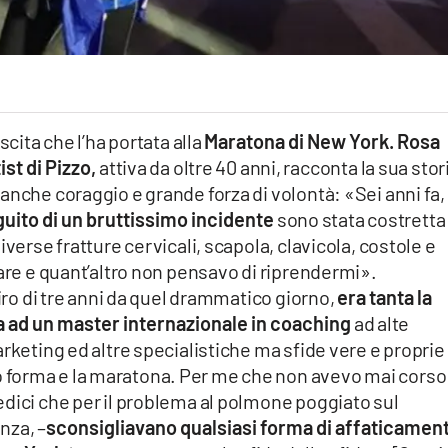
scita che l’ha portata alla
Maratona di New York. Rosa
st di Pizzo,
attiva da oltre 40 anni, racconta la sua stor
anche coraggio e grande forza di volontà: «Sei anni fa,
guito di un bruttissimo incidente
sono stata costretta
iverse fratture cervicali, scapola, clavicola, costole e
lare e quant’altro non pensavo di riprendermi».
giro di tre anni da quel drammatico giorno,
era tanta la
ta ad un master internazionale
in coaching
ad alte
arketing ed altre specialistiche ma sfide vere e proprie
forma e la maratona. Per me che non avevo mai corso 
dici che per il problema al polmone poggiato sul
nza, –
sconsigliavano qualsiasi forma di affaticamen