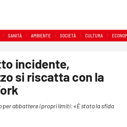
SANITÀ
AMBIENTE
SOCIETÀ
CULTURA
ECONOM
to incidente,
zo si riscatta con la
York
 per abbattere i propri limiti: «È stata la sfida