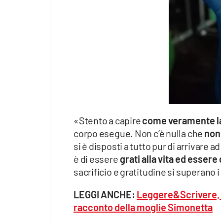
«Stento a capire
come veramente la
corpo esegue. Non c’è nulla che
non
si è disposti a tutto pur di arrivare 
è di essere
grati alla vita ed essere 
sacrificio e gratitudine si superano i 
LEGGI ANCHE:
Leggere&Scrivere, a
racconto della moglie Simonetta