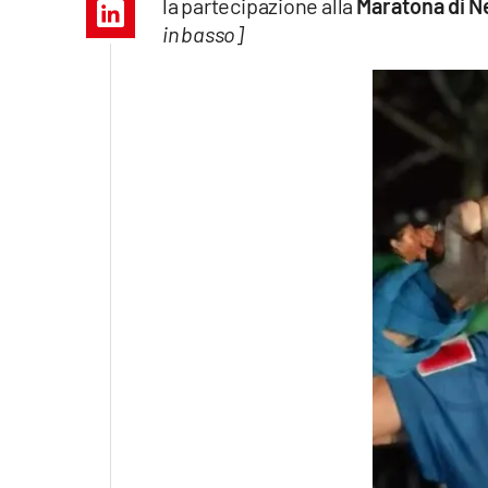
la partecipazione alla
Maratona di N
Apple
in basso]
Vai