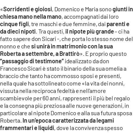
«
Sorridenti e gioiosi
, Domenico e Maria sono
giunti in
chiesa mano nella mano
, accompagnati dai loro
cinque figli
, tre maschi e due femmine, dai
parenti e
da dieci nipoti
. Tra questi,
il nipote più grande
– ci ha
fatto sapere don Sicari -, che porta lo stesso nome del
nonno e che
si unirà in matrimonio con la sua
Roberta a settembre, a Brattirò
». E proprio questo
“passaggio di testimone”
idealizzato da don
Francesco Sicari è stato il binario della sua omelia a
braccio che tanto ha commosso sposi e presenti,
nella quale ha sottolineato come «la vita dei nonni,
vissuta nella reciproca fedeltà e nell’amore
scambievole per 60 anni, rappresenti il più bel regalo
e la consegna più preziosa alle nuove generazioni, in
particolare al nipote Domenico e alla sua futura sposa
Roberta.
In un’epoca caratterizzata da legami
frammentari e liquidi
, dove la convivenza spesso