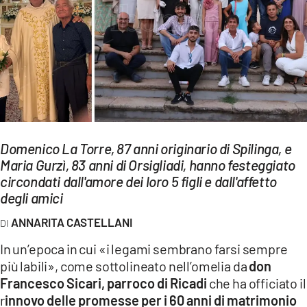
EVENTI
SPORT
Streaming
LAC TV
LAC NETWORK
Domenico La Torre, 87 anni originario di Spilinga, e
LAC ONAIR
Maria Gurzì, 83 anni di Orsigliadi, hanno festeggiato
circondati dall'amore dei loro 5 figli e dall'affetto
degli amici
LaC
Network
ANNARITA CASTELLANI
LACPLAY.IT
In un’epoca in cui «i legami sembrano farsi sempre
più labili», come sottolineato nell’omelia da
don
LACTV.IT
Francesco Sicari, parroco di Ricadi
che ha officiato il
LACONAIR.IT
r
innovo delle promesse per i 60 anni di matrimonio