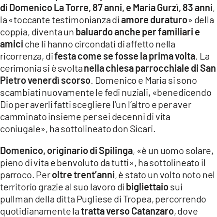
di Domenico La Torre, 87 anni, e Maria Gurzì, 83 anni
,
LACITYMAG.IT
la «toccante testimonianza di
amore duraturo
» della
coppia, diventa un
baluardo anche per familiari e
ILREGGINO.IT
amici
che li hanno circondati di affetto nella
COSENZACHANNEL.IT
ricorrenza, di
festa come se fosse la prima volta
. La
cerimonia si è svolta
nella chiesa parrocchiale di San
ILVIBONESE.IT
Pietro venerdì scorso
. Domenico e Maria si sono
scambiati nuovamente le fedi nuziali, «benedicendo
CATANZAROCHANNEL.IT
Dio per averli fatti scegliere l’un l’altro e per aver
camminato insieme per sei decenni di vita
LACAPITALENEWS.IT
coniugale», ha sottolineato don Sicari.
App
Domenico, originario di Spilinga
, «è un uomo solare,
pieno di vita e benvoluto da tutti», ha sottolineato il
ANDROID
parroco. Per
oltre trent’anni
, è stato un volto noto nel
APPLE
territorio grazie al suo lavoro di
bigliettaio
sui
pullman della ditta Pugliese di Tropea, percorrendo
quotidianamente la
tratta verso Catanzaro
, dove