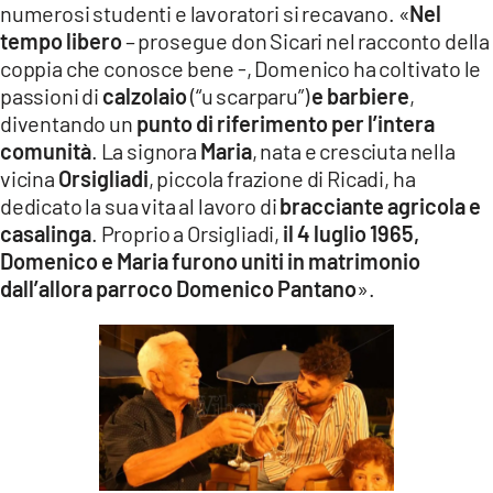
numerosi studenti e lavoratori si recavano. «
Nel
tempo libero
– prosegue don Sicari nel racconto della
coppia che conosce bene -, Domenico ha coltivato le
passioni di
calzolaio
(“u scarparu”)
e barbiere
,
diventando un
punto di riferimento per l’intera
comunità
. La signora
Maria
, nata e cresciuta nella
vicina
Orsigliadi
, piccola frazione di Ricadi, ha
dedicato la sua vita al lavoro di
bracciante agricola e
casalinga
. Proprio a Orsigliadi,
il 4 luglio 1965,
Domenico e Maria furono uniti in matrimonio
dall’allora parroco Domenico Pantano
».