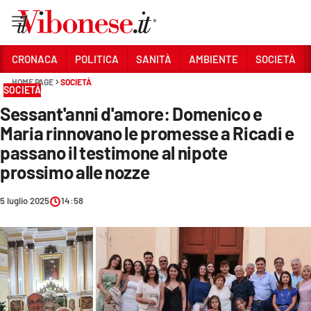
Vai
CRONACA
POLITICA
SANITÀ
AMBIENTE
SOCIETÀ
HOME PAGE
SOCIETÀ
Sezioni
SOCIETÀ
Sessant'anni d'amore: Domenico e
CRONACA
Maria rinnovano le promesse a Ricadi e
POLITICA
passano il testimone al nipote
prossimo alle nozze
SANITÀ
AMBIENTE
5 luglio 2025
14:58
SOCIETÀ
CULTURA
ECONOMIA E LAVORO