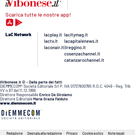
Scarica tutte le nostre app!
LaC Network
lacplay.it
lacitymag.it
lactv.it
lacapitalenews.it
laconair.it
ilreggino.it
cosenzachannel.it
catanzarochannel.it
ilVibonese.it © – Dalla parte dei fatti
DIEMMECOM® Società Editoriale Srl P. IVA 01737800795 R.O.C. 4049 – Reg. Trib
VV n.97 del 11.12.1996
Direttore Responsabile
Enrico De Girolamo
Direttore Editoriale
Maria Grazia Falduto
www.diemmecom.it
Redazione
Segnala alla redazione
Privacy
Cookie policy
Note legali