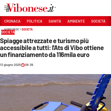
Vai
CRONACA
POLITICA
SANITÀ
AMBIENTE
SOCIETÀ
HOME PAGE
SOCIETÀ
Sezioni
SOCIETÀ
Spiagge attrezzate e turismo più
CRONACA
accessibile a tutti: l'Ats di Vibo ottiene
POLITICA
un finanziamento da 116mila euro
SANITÀ
13 giugno 2025
09:36
AMBIENTE
SOCIETÀ
CULTURA
ECONOMIA E LAVORO