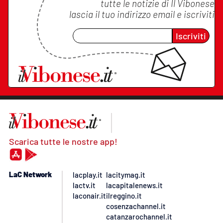
tutte le notizie di
Il Vibonese
lascia il tuo indirizzo email e iscriviti
Iscriviti
Scarica tutte le nostre app!
LaC Network
lacplay.it
lacitymag.it
lactv.it
lacapitalenews.it
laconair.it
ilreggino.it
cosenzachannel.it
catanzarochannel.it