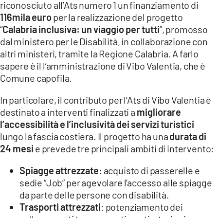
riconosciuto all’Ats numero 1 un finanziamento di
LACITYMAG.IT
116mila euro
per la realizzazione del progetto
“
Calabria inclusiva: un viaggio per tutti
”, promosso
ILREGGINO.IT
dal ministero per le Disabilità, in collaborazione con
altri ministeri, tramite la Regione Calabria. A farlo
COSENZACHANNEL.IT
sapere è il l’amministrazione di Vibo Valentia, che è
ILVIBONESE.IT
Comune capofila.
CATANZAROCHANNEL.IT
In particolare, il contributo per l’Ats di Vibo Valentia è
destinato a interventi finalizzati a
migliorare
LACAPITALENEWS.IT
l’accessibilità e l’inclusività dei servizi turistici
lungo la fascia costiera. Il progetto ha una
durata di
App
24 mesi
e prevede tre principali ambiti di intervento:
ANDROID
Spiagge attrezzate
: acquisto di passerelle e
sedie “Job” per agevolare l’accesso alle spiagge
APPLE
da parte delle persone con disabilità.
Trasporti attrezzati
: potenziamento dei