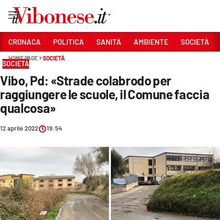
Vai
CRONACA
POLITICA
SANITÀ
AMBIENTE
SOCIETÀ
HOME PAGE
SOCIETÀ
Sezioni
SOCIETÀ
Vibo, Pd: «Strade colabrodo per
CRONACA
raggiungere le scuole, il Comune faccia
POLITICA
qualcosa»
SANITÀ
12 aprile 2022
19:54
AMBIENTE
SOCIETÀ
CULTURA
ECONOMIA E LAVORO