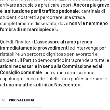
arrivare a scuola o a praticare sport.
Ancora più grave
è la situazione per il traffico pedonale
: centinaia di
studenti costretti a percorrere una strada
completamente dissestata, dove
non vi è nemmeno
l’ombra di un marciapiede!
»
Quindi, l’invito: «
L’assessore al ramo prenda
immediatamente provvedimenti
ed intervenga per
ristabilire un percorso dignitoso per lavoratori e
studenti. Il Partito democratico intraprenderà tutte le
azioni necessarie in seno alla Commissione ed al
Consiglio comunale
: una strada di un comune
capoluogo – conclude Colelli – non può essere simile
ad
una mulattiera di inizio Novecento
».
TAG
VIBO VALENTIA