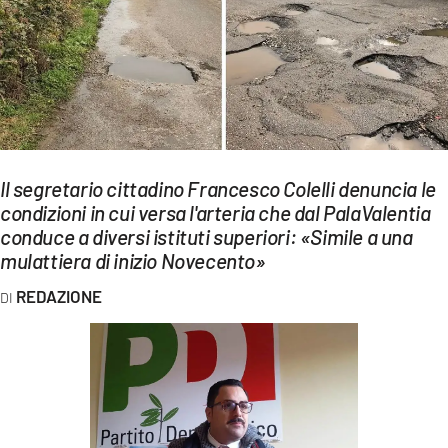
EVENTI
SPORT
Streaming
LAC TV
Il segretario cittadino Francesco Colelli denuncia le
LAC NETWORK
condizioni in cui versa l'arteria che dal PalaValentia
conduce a diversi istituti superiori: «Simile a una
LAC ONAIR
mulattiera di inizio Novecento»
LaC
REDAZIONE
Network
LACPLAY.IT
LACTV.IT
LACONAIR.IT