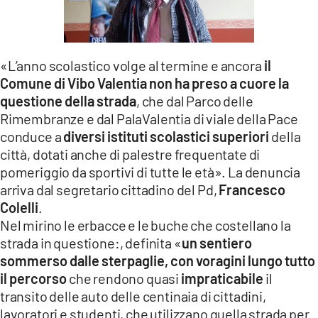
LACITYMAG.IT
ILREGGINO.IT
«L’anno scolastico volge al termine e ancora
il
COSENZACHANNEL.IT
Comune di Vibo Valentia non ha preso a cuore la
questione della strada
, che dal Parco delle
ILVIBONESE.IT
Rimembranze e dal PalaValentia di viale della Pace
conduce a
diversi istituti scolastici superiori
della
CATANZAROCHANNEL.IT
città, dotati anche di palestre frequentate di
LACAPITALENEWS.IT
pomeriggio da sportivi di tutte le età». La denuncia
arriva dal segretario cittadino del Pd,
Francesco
Colelli
.
App
Nel mirino le erbacce e le buche che costellano la
ANDROID
strada in questione:, definita «
un sentiero
sommerso dalle sterpaglie, con voragini lungo tutto
APPLE
il percorso
che rendono quasi
impraticabile
il
transito delle auto delle centinaia di cittadini,
lavoratori e studenti, che utilizzano quella strada per