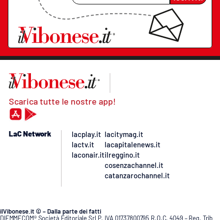
Scarica tutte le nostre app!
LaC Network
lacplay.it
lacitymag.it
lactv.it
lacapitalenews.it
laconair.it
ilreggino.it
cosenzachannel.it
catanzarochannel.it
ilVibonese.it © – Dalla parte dei fatti
DIEMMECOM® Società Editoriale Srl P. IVA 01737800795 R.O.C. 4049 – Reg. Trib