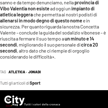
sanno e da tempo denunciamo, nella
provincia di
Vibo Valentia non esiste
ad oggi un
impianto di
atletica
leggera
che permetta ai nostri podisti di
allenarsi
in modo
degno di questo nome
e in
sicurezza. Per quanto riguarda la nostra Concetta
Valente – conclude la guida del sodalizio vibonese – è
riuscita a fermare il suo tempo a
un minuto e 14
secondi
, migliorando il suo personale di
circa 20
secondi
, altro dato che ci riempie di orgoglio
considerando le difficoltà».
TAG
ATLETICA ·
JONADI
Sport
Tutti gli articoli di