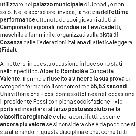
utilizzare nel
palazzo municipale
di Jonadi, e non
LACITYMAG.IT
solo. Nelle scorse ore, invece, la notizia dell’
ottima
performance
ottenuta da suoi giovani atleti ai
ILREGGINO.IT
Campionati regionali individuali allievi/cadetti,
maschile e femminile, organizzati sulla
pista di
COSENZACHANNEL.IT
Cosenza
dalla Federazioni italiana di atletica leggera
ILVIBONESE.IT
(
Fidal
).
CATANZAROCHANNEL.IT
A mettersi in questa occasione in luce sono stati,
nello specifico,
Alberto Rombolà e Concetta
LACAPITALENEWS.IT
Valente
. Il primo è
riuscito a vincere la sua prova
di
categoria fermando il cronometro a
55,53
secondi
.
App
Una vittoria che – così come sottolinea nell’occasione
il presidente Rossi con piena soddisfazione – «lo
ANDROID
porta ad insediarsi al
terzo posto assoluto
nella
APPLE
classifica regionale
e che, a conti fatti, assume
ancora più valore
se si considera che è da poco che si
sta allenando in questa disciplina e che, come tutti