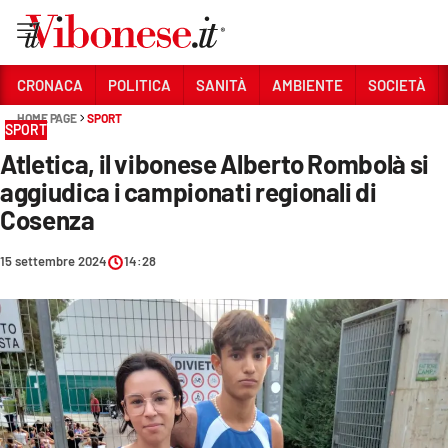
Vai
CRONACA
POLITICA
SANITÀ
AMBIENTE
SOCIETÀ
HOME PAGE
SPORT
Sezioni
SPORT
Atletica, il vibonese Alberto Rombolà si
CRONACA
aggiudica i campionati regionali di
POLITICA
Cosenza
SANITÀ
15 settembre 2024
14:28
AMBIENTE
SOCIETÀ
CULTURA
ECONOMIA E LAVORO