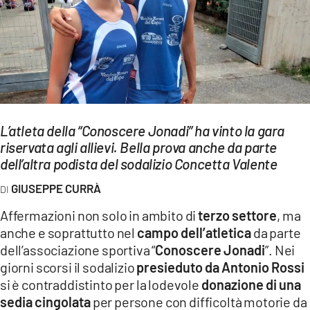
EVENTI
SPORT
Streaming
LAC TV
L’atleta della “Conoscere Jonadi” ha vinto la gara
LAC NETWORK
riservata agli allievi. Bella prova anche da parte
dell’altra podista del sodalizio Concetta Valente
LAC ONAIR
GIUSEPPE CURRÀ
LaC
Affermazioni non solo in ambito di
terzo settore
, ma
Network
anche e soprattutto nel
campo dell’atletica
da parte
LACPLAY.IT
dell’associazione sportiva “
Conoscere Jonadi
”. Nei
giorni scorsi il sodalizio
presieduto da Antonio Rossi
LACTV.IT
si è contraddistinto per la lodevole
donazione di una
LACONAIR.IT
sedia cingolata
per persone con difficoltà motorie da