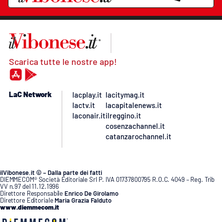
Scarica tutte le nostre app!
LaC Network
lacplay.it
lacitymag.it
lactv.it
lacapitalenews.it
laconair.it
ilreggino.it
cosenzachannel.it
catanzarochannel.it
ilVibonese.it © – Dalla parte dei fatti
DIEMMECOM® Società Editoriale Srl P. IVA 01737800795 R.O.C. 4049 – Reg. Trib
VV n.97 del 11.12.1996
Direttore Responsabile
Enrico De Girolamo
Direttore Editoriale
Maria Grazia Falduto
www.diemmecom.it