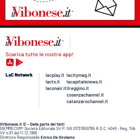
Scarica tutte le nostre app!
LaC Network
lacplay.it
lacitymag.it
lactv.it
lacapitalenews.it
laconair.it
ilreggino.it
cosenzachannel.it
catanzarochannel.it
ilVibonese.it © – Dalla parte dei fatti
DIEMMECOM® Società Editoriale Srl P. IVA 01737800795 R.O.C. 4049 – Reg. Trib
VV n.97 del 11.12.1996
Direttore Responsabile
Enrico De Girolamo