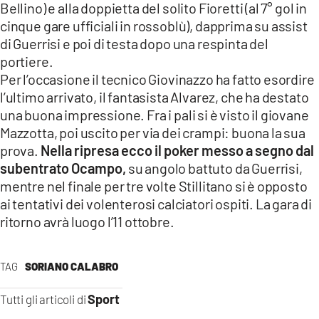
Bellino) e alla doppietta del solito Fioretti (al 7° gol in
LACITYMAG.IT
cinque gare ufficiali in rossoblù), dapprima su assist
di Guerrisi e poi di testa dopo una respinta del
ILREGGINO.IT
portiere.
Per l’occasione il tecnico Giovinazzo ha fatto esordire
COSENZACHANNEL.IT
l’ultimo arrivato, il fantasista Alvarez, che ha destato
ILVIBONESE.IT
una buona impressione. Fra i pali si è visto il giovane
Mazzotta, poi uscito per via dei crampi: buona la sua
CATANZAROCHANNEL.IT
prova.
Nella ripresa ecco il poker messo a segno dal
subentrato Ocampo,
su angolo battuto da Guerrisi,
LACAPITALENEWS.IT
mentre nel finale per tre volte Stillitano si è opposto
ai tentativi dei volenterosi calciatori ospiti. La gara di
App
ritorno avrà luogo l’11 ottobre.
ANDROID
TAG
SORIANO CALABRO
APPLE
Sport
Tutti gli articoli di