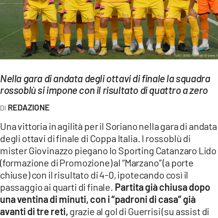
EVENTI
SPORT
Streaming
LAC TV
Nella gara di andata degli ottavi di finale la squadra
rossoblù si impone con il risultato di quattro a zero
LAC NETWORK
REDAZIONE
LAC ONAIR
Una vittoria in agilità per il Soriano nella gara di andata
degli ottavi di finale di Coppa Italia. I rossoblù di
LaC
mister Giovinazzo piegano lo Sporting Catanzaro Lido
Network
(formazione di Promozione) al “Marzano” (a porte
LACPLAY.IT
chiuse) con il risultato di 4-0, ipotecando così il
passaggio ai quarti di finale.
Partita già chiusa dopo
LACTV.IT
una ventina di minuti, con i “padroni di casa” già
LACONAIR.IT
avanti di tre reti,
grazie al gol di Guerrisi (su assist di