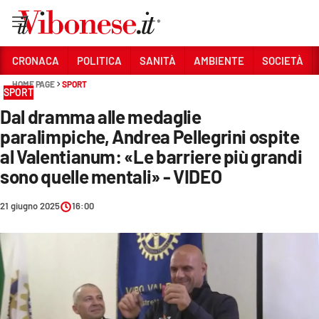
Vai
CRONACA
POLITICA
SANITÀ
AMBIENTE
SOCIETÀ
HOME PAGE
SPORT
Sezioni
SPORT
Dal dramma alle medaglie
CRONACA
paralimpiche, Andrea Pellegrini ospite
POLITICA
al Valentianum: «Le barriere più grandi
sono quelle mentali» - VIDEO
SANITÀ
AMBIENTE
21 giugno 2025
16:00
SOCIETÀ
CULTURA
ECONOMIA E LAVORO