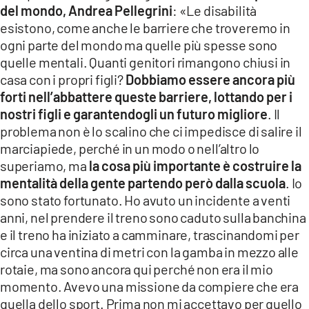
del mondo, Andrea Pellegrini
: «Le disabilità
esistono, come anche le barriere che troveremo in
ogni parte del mondo ma quelle più spesse sono
quelle mentali. Quanti genitori rimangono chiusi in
casa con i propri figli?
Dobbiamo essere ancora più
forti nell’abbattere queste barriere, lottando per i
nostri figli e garantendogli un futuro migliore
. Il
problema non è lo scalino che ci impedisce di salire il
marciapiede, perché in un modo o nell’altro lo
superiamo, ma
la cosa più importante è costruire la
mentalità della gente partendo però dalla scuola
. Io
sono stato fortunato. Ho avuto un incidente a venti
anni, nel prendere il treno sono caduto sulla banchina
e il treno ha iniziato a camminare, trascinandomi per
circa una ventina di metri con la gamba in mezzo alle
rotaie, ma sono ancora qui perché non era il mio
momento. Avevo una missione da compiere che era
quella dello sport. Prima non mi accettavo per quello