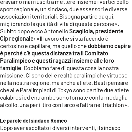
eravamo mai riusciti a mettere insieme i vertici dello
sport regionale, un sindaco, due assessori e diverse
associazioni territoriali. Bisogna partire da qui,
migliorando la qualità di vita di queste persone».
Subito dopo ecco Antonello
Scagliola, presidente
Cip regionale:
«Il lavoro che si sta facendo è
certosino e capillare, ma quello che
dobbiamo capire
è perché c’è questa distanza tra il Comitato
Paralimpico e questi ragazzi insieme alle loro
famiglie
. Dobbiamo fare di questa cosa la nostra
missione. Ci sono delle realtà paralimpiche virtuose
nella nostra regione, ma anche atlete. Basti pensare
che alle Paralimpiadi di Tokyo sono partite due atlete
calabresi ed entrambe sono tornate con la medaglia
al collo, una per il tiro con l’arco e l’altra nel triathlon».
Le parole del sindaco Romeo
Dopo aver ascoltato i diversi interventi, il sindaco