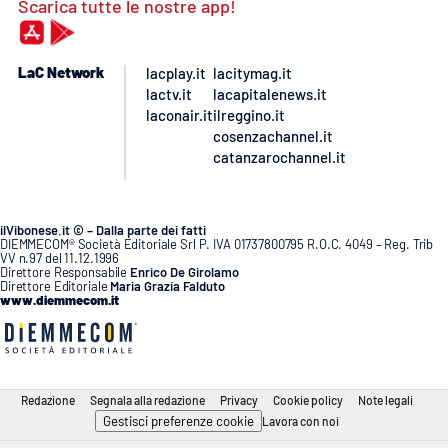
Scarica tutte le nostre app!
LaC Network
lacplay.it
lacitymag.it
lactv.it
lacapitalenews.it
laconair.it
ilreggino.it
cosenzachannel.it
catanzarochannel.it
ilVibonese.it © – Dalla parte dei fatti
DIEMMECOM® Società Editoriale Srl P. IVA 01737800795 R.O.C. 4049 – Reg. Trib
VV n.97 del 11.12.1996
Direttore Responsabile
Enrico De Girolamo
Direttore Editoriale
Maria Grazia Falduto
www.diemmecom.it
Redazione
Segnala alla redazione
Privacy
Cookie policy
Note legali
Gestisci preferenze cookie
Lavora con noi