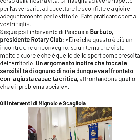
corso della nostra vita. Ci insegna ad avere rispetto
per l’avversario, ad accettare le sconfitte e a gioire
adeguatamente per le vittorie. Fate praticare sport ai
vostri figli».
Segue poi l’intervento di Pasquale
Barbuto,
presidente Rotary Club:
«Direi che questo è più un
incontro che un convegno, su un tema che ci sta
molto a cuore e che è quello dello sport come crescita
del territorio.
Un argomento inoltre che tocca la
sensibilità di ognuno di noi e dunque va affrontato
con la giusta capacità critica,
affrontandone quello
che è il problema sociale».
Gli interventi di Mignolo e Scagliola