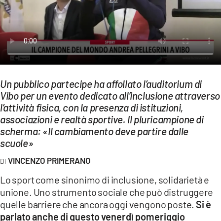
EVENTI
SPORT
Streaming
LAC TV
Un pubblico partecipe ha affollato l’auditorium di
Vibo per un evento dedicato all’inclusione attraverso
LAC NETWORK
l’attività fisica, con la presenza di istituzioni,
LAC ONAIR
associazioni e realtà sportive. Il pluricampione di
scherma: «Il cambiamento deve partire dalle
scuole»
LaC
Network
VINCENZO PRIMERANO
LACPLAY.IT
Lo sport come sinonimo di inclusione, solidarietà e
unione. Uno strumento sociale che può distruggere
LACTV.IT
quelle barriere che ancora oggi vengono poste.
Si è
LACONAIR.IT
parlato anche di questo venerdì pomeriggio