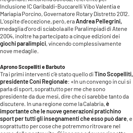
Inclusione IC Garibaldi-Buccarelli Vibo Valentia e
Mariapia Porcino, Governatore Rotary Distretto 2012.
L’ospite d’eccezione, però, era
Andrea Pellegrini,
medaglia d’oro di sciabola alle Paralimpiadi di Atene
2004, inoltre ha partecipato a cinque edizioni dei
giochi paralimpici
, vincendo complessivamente
nove medaglie.
Aprono Scopelliti e Barbuto
Tra i primi interventi c’è stato quello di
Tino Scopelliti,
presidente Coni Regionale
: «In un convengo in cui si
parla di sport, soprattutto per me che sono
presidente da due mesi, dire che ci sarebbe tanto da
discutere. In una regione come la Calabria,
è
importante che le nuove generazioni pratichino
sport per tutti gli insegnamenti che esso può dare
, e
soprattutto per cose che potremmo ritrovare nel