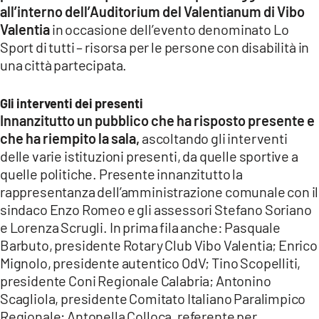
all’interno dell’Auditorium del Valentianum di Vibo
LACITYMAG.IT
Valentia
in occasione dell’evento denominato Lo
Sport di tutti – risorsa per le persone con disabilità in
ILREGGINO.IT
una città partecipata.
COSENZACHANNEL.IT
Gli interventi dei presenti
ILVIBONESE.IT
Innanzitutto un pubblico che ha risposto presente e
che ha riempito la sala,
ascoltando gli interventi
CATANZAROCHANNEL.IT
delle varie istituzioni presenti, da quelle sportive a
LACAPITALENEWS.IT
quelle politiche. Presente innanzitutto la
rappresentanza dell’amministrazione comunale con il
sindaco Enzo Romeo e gli assessori Stefano Soriano
App
e Lorenza Scrugli. In prima fila anche: Pasquale
ANDROID
Barbuto, presidente Rotary Club Vibo Valentia; Enrico
Mignolo, presidente autentico OdV; Tino Scopelliti,
APPLE
presidente Coni Regionale Calabria; Antonino
Scagliola, presidente Comitato Italiano Paralimpico
Regionale; Antonella Colloca, referente per