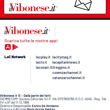
Scarica tutte le nostre app!
LaC Network
lacplay.it
lacitymag.it
lactv.it
lacapitalenews.it
laconair.it
ilreggino.it
cosenzachannel.it
catanzarochannel.it
ilVibonese.it © – Dalla parte dei fatti
DIEMMECOM® Società Editoriale Srl P. IVA 01737800795 R.O.C. 4049 – Reg. Trib
VV n.97 del 11.12.1996
Direttore Responsabile
Enrico De Girolamo
Direttore Editoriale
Maria Grazia Falduto