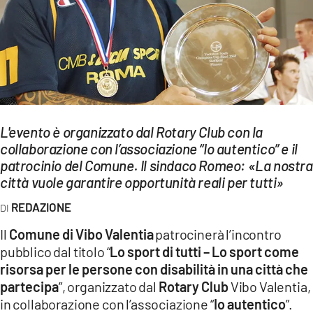
EVENTI
SPORT
Streaming
LAC TV
L'evento è organizzato dal Rotary Club con la
LAC NETWORK
collaborazione con l’associazione “Io autentico” e il
patrocinio del Comune. Il sindaco Romeo: «La nostra
LAC ONAIR
città vuole garantire opportunità reali per tutti»
LaC
REDAZIONE
Network
Il
Comune di Vibo Valentia
patrocinerà l’incontro
LACPLAY.IT
pubblico dal titolo “
Lo sport di tutti – Lo sport come
risorsa per le persone con disabilità in una città che
LACTV.IT
partecipa
”, organizzato dal
Rotary Club
Vibo Valentia,
LACONAIR.IT
in collaborazione con l’associazione “
Io autentico
”.