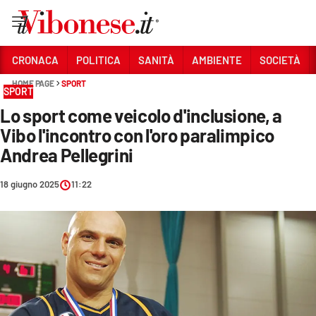
Vai
CRONACA
POLITICA
SANITÀ
AMBIENTE
SOCIETÀ
HOME PAGE
SPORT
Sezioni
SPORT
Lo sport come veicolo d'inclusione, a
CRONACA
Vibo l'incontro con l'oro paralimpico
POLITICA
Andrea Pellegrini
SANITÀ
18 giugno 2025
11:22
AMBIENTE
SOCIETÀ
CULTURA
ECONOMIA E LAVORO