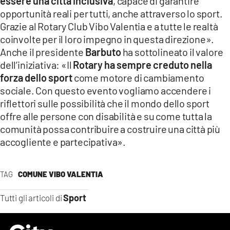
essere una città inclusiva
, capace di garantire
opportunità reali per tutti, anche attraverso lo sport.
Grazie al Rotary Club Vibo Valentia e a tutte le realtà
coinvolte per il loro impegno in questa direzione».
Anche il presidente
Barbuto
ha sottolineato il valore
dell’iniziativa: «Il
Rotary ha sempre creduto nella
forza dello sport
come motore di cambiamento
sociale. Con questo evento vogliamo accendere i
riflettori sulle possibilità che il mondo dello sport
offre alle persone con disabilità e su come tutta la
comunità possa contribuire a costruire una città più
accogliente e partecipativa».
TAG
COMUNE VIBO VALENTIA
Sport
Tutti gli articoli di