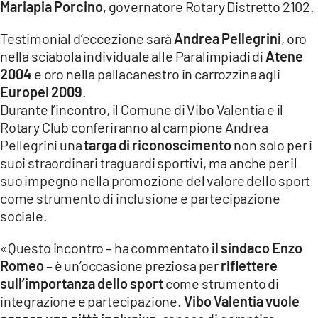
Mariapia Porcino
, governatore Rotary Distretto 2102.
Testimonial d’eccezione sarà
Andrea Pellegrini
, oro
nella sciabola individuale alle Paralimpiadi di
Atene
2004
e oro nella pallacanestro in carrozzina agli
Europei 2009
.
Durante l’incontro, il Comune di Vibo Valentia e il
Rotary Club conferiranno al campione Andrea
Pellegrini una
targa di riconoscimento
non solo per i
suoi straordinari traguardi sportivi, ma anche per il
suo impegno nella promozione del valore dello sport
come strumento di inclusione e partecipazione
sociale.
«Questo incontro – ha commentato
il sindaco Enzo
Romeo
– è un’occasione preziosa per
riflettere
sull’importanza dello sport
come strumento di
integrazione e partecipazione.
Vibo Valentia vuole