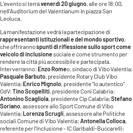
L’evento si terrà
venerdì 20 giugno
, alle ore 18:00,
LACITYMAG.IT
nell’Auditorium del Valentianum in piazza San
Leoluca.
ILREGGINO.IT
La manifestazione vedrà la partecipazione di
COSENZACHANNEL.IT
rappresentanti istituzionali e del mondo sportivo
,
ILVIBONESE.IT
che offriranno
spunti di riflessione sullo sport come
veicolo di inclusione
sociale e come strumento per
CATANZAROCHANNEL.IT
rendere la città più accessibile e partecipata.
Interverranno:
Enzo Rome
o, sindaco di Vibo Valentia;
LACAPITALENEWS.IT
Pasquale Barbuto
, presidente Rotary Club Vibo
Valentia;
Enrico Mignolo
, presidente “Io autentico”
App
OdV;
Tino Scopelliti
, presidente Coni Calabria;
Antonino Scagliola
, presidente Cip Calabria;
Stefano
ANDROID
Soriano
, assessore allo Sport Comune di Vibo
APPLE
Valentia;
Lorenza Scrugli
, assessore alle Politiche
sociali Comune di Vibo Valentia;
Antonella Colloca
,
referente per l’Inclusione – IC Garibaldi-Buccarelli;