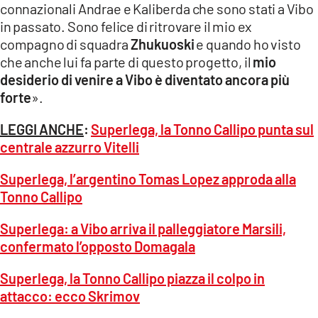
connazionali Andrae e Kaliberda che sono stati a Vibo
in passato. Sono felice di ritrovare il mio ex
compagno di squadra
Zhukuoski
e quando ho visto
che anche lui fa parte di questo progetto, il
mio
desiderio di venire a Vibo è diventato ancora più
forte
».
LEGGI ANCHE
:
Superlega, la Tonno Callipo punta sul
centrale azzurro Vitelli
Superlega, l’argentino Tomas Lopez approda alla
Tonno Callipo
Superlega: a Vibo arriva il palleggiatore Marsili,
confermato l’opposto Domagala
Superlega, la Tonno Callipo piazza il colpo in
attacco: ecco Skrimov