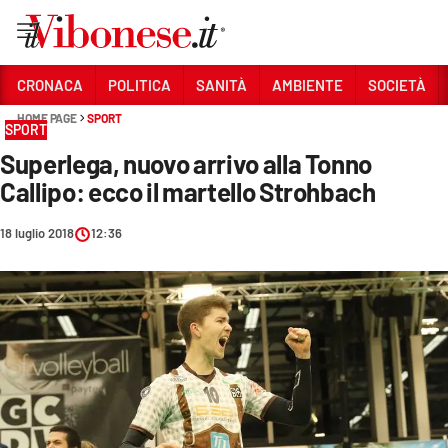
Vai
CRONACA
POLITICA
SANITÀ
AMBIENTE
SOCIETÀ
HOME PAGE
SPORT
Sezioni
SPORT
Superlega, nuovo arrivo alla Tonno
CRONACA
Callipo: ecco il martello Strohbach
POLITICA
18 luglio 2018
12:36
SANITÀ
AMBIENTE
SOCIETÀ
CULTURA
ECONOMIA E LAVORO