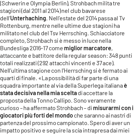
(Schwerin e Olympia Berlin), Strohbach milita tre
LACITYMAG.IT
stagioni (dal 2011 al 2014) nel club bavarese
dell’
Unterhaching
. Nell’estate del 2014 passa al Tv
ILREGGINO.IT
Rottenburg, mentre nelle ultime due stagioni ha
militato nel club del Tsv Herrsching. Schiacciatore
COSENZACHANNEL.IT
completo, Strohbach si è messo in luce nella
ILVIBONESE.IT
Bundesliga 2016-17 come
miglior marcatore
,
attaccante e battitore della regular season: 348 punti
CATANZAROCHANNEL.IT
totali realizzati (292 attacchi vincenti e 37 ace).
Nell’ultima stagione con l’Herrsching si è fermato ai
LACAPITALENEWS.IT
quarti di finale. «La possibilità di far parte di una
squadra importante al via della Superlega italiana
è
App
stata decisiva nella mia scelta
di accettare la
proposta della Tonno Callipo. Sono veramente
ANDROID
curioso – ha affermato Strohbach – di
misurarmi con i
APPLE
giocatori più forti del mondo
che saranno ai nastri di
partenza del prossimo campionato. Spero di aver un
impatto positivo e seguire la scia intrapresa dai miei