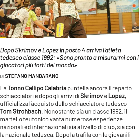
EVENTI
SPORT
Streaming
LAC TV
Dopo Skrimov e Lopez in posto 4 arriva l’atleta
tedesco classe 1992: «Sono pronto a misurarmi con i
LAC NETWORK
giocatori più forti del mondo»
LAC ONAIR
STEFANO MANDARANO
La
Tonno Callipo Calabria
puntella ancora il reparto
LaC
schiacciatori e dopo gli arrivi di
Skrimov
e
Lopez
,
Network
ufficializza l’acquisto dello schiacciatore tedesco
LACPLAY.IT
Tom Strohbach
. Nonostante sia un classe 1992, il
martello teutonico vanta numerose esperienze
LACTV.IT
nazionali ed internazionali sia a livello di club, sia con
LACONAIR.IT
la nazionale tedesca. Dopo la trafila con le giovanili