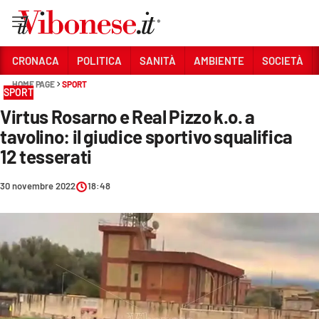
Vai
CRONACA
POLITICA
SANITÀ
AMBIENTE
SOCIETÀ
HOME PAGE
SPORT
Sezioni
SPORT
Virtus Rosarno e Real Pizzo k.o. a
CRONACA
tavolino: il giudice sportivo squalifica
POLITICA
12 tesserati
SANITÀ
30 novembre 2022
18:48
AMBIENTE
SOCIETÀ
CULTURA
ECONOMIA E LAVORO