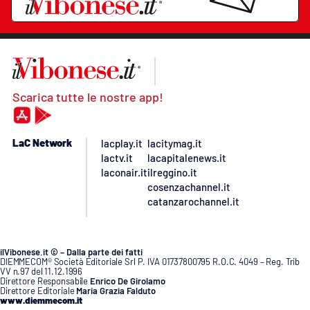
Scarica tutte le nostre app!
LaC Network
lacplay.it
lacitymag.it
lactv.it
lacapitalenews.it
laconair.it
ilreggino.it
cosenzachannel.it
catanzarochannel.it
ilVibonese.it © – Dalla parte dei fatti
DIEMMECOM® Società Editoriale Srl P. IVA 01737800795 R.O.C. 4049 – Reg. Trib
VV n.97 del 11.12.1996
Direttore Responsabile
Enrico De Girolamo
Direttore Editoriale
Maria Grazia Falduto
www.diemmecom.it