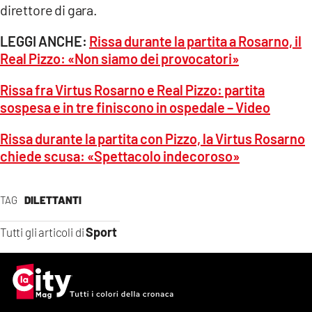
direttore di gara.
LEGGI ANCHE:
Rissa durante la partita a Rosarno, il
Real Pizzo: «Non siamo dei provocatori»
Rissa fra Virtus Rosarno e Real Pizzo: partita
sospesa e in tre finiscono in ospedale – Video
Rissa durante la partita con Pizzo, la Virtus Rosarno
chiede scusa: «Spettacolo indecoroso»
TAG
DILETTANTI
Sport
Tutti gli articoli di