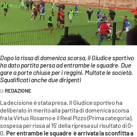
EVENTI
SPORT
Streaming
LAC TV
Dopo la rissa di domenica scorsa, il Giudice sportivo
LAC NETWORK
ha dato partita persa ad entrambe le squadre. Due
gare a porte chiuse per i reggini. Multate le società.
LAC ONAIR
Squalificati anche due dirigenti
LaC
REDAZIONE
Network
La decisione è stata presa. Il Giudice sportivo ha
LACPLAY.IT
deliberato in merito alla partita di domenica scorsa
fra la Virtus Rosarno e il Real Pizzo (Prima categoria),
LACTV.IT
sospesa per rissa al 15’ della ripresa sul risultato di 0-
LACONAIR.IT
0.
Per entrambe le squadre è arrivata la sconfitta a