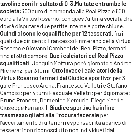
tavolino con il risultato di 0-3.Multate entrambe le
LACITYMAG.IT
società:
300 euro di ammenda alla Real Pizzo e 600
euro alla Virtus Rosarno, con quest’ultima società che
ILREGGINO.IT
dovrà disputare due partite interne a porte chiuse.
Quindi ci sono le squalifiche per 12 tesserati,
fra i
COSENZACHANNEL.IT
quali due dirigenti: Francesco Primerano della Virtus
ILVIBONESE.IT
Rosarno e Giovanni Carchedi del Real Pizzo, fermati
fino al 30 dicembre.
Due i calciatori del Real Pizzo
CATANZAROCHANNEL.IT
squalificati
: Joaquin Mottura per 4 giornate e Andrea
Michienzi per 3 turni.
Otto invece i calciatori della
LACAPITALENEWS.IT
Virtus Rosarno fermati dal Giudice sportivo
: per 3
gare Francesco Arena, Francesco Velletri e Stefano
App
Campisi; per 4 turni Pasquale Velletri; per 6 giornate:
ANDROID
Bruno Pronestì, Domenico Mercurio, Diego Macrì e
Giuseppe Ferraro.
Il Giudice sportivo ha infine
APPLE
trasmesso gli atti alla Procura federale
per
l’accertamento di ulteriori responsabilità a carico di
tesserati non riconosciuti o non individuati dal