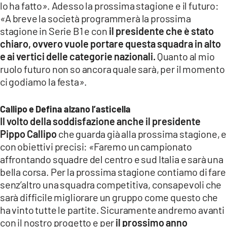
lo ha fatto
»
. Adesso la prossima stagione e il futuro:
«
A breve la società programmerà la prossima
stagione in Serie B1 e con
il presidente che è stato
chiaro, ovvero vuole portare questa squadra in alto
e ai vertici delle categorie nazionali.
Quanto al mio
ruolo futuro non so ancora quale sarà, per il momento
ci godiamo la festa
»
.
Callipo e Defina alzano l’asticella
Il volto della soddisfazione anche il presidente
Pippo Callipo
che guarda già alla prossima stagione, e
con obiettivi precisi:
«
Faremo un campionato
affrontando squadre del centro e sud Italia e sarà una
bella corsa. Per la prossima stagione contiamo di fare
senz’altro una squadra competitiva, consapevoli che
sarà difficile migliorare un gruppo come questo che
ha vinto tutte le partite. Sicuramente andremo avanti
con il nostro progetto e per
il prossimo anno