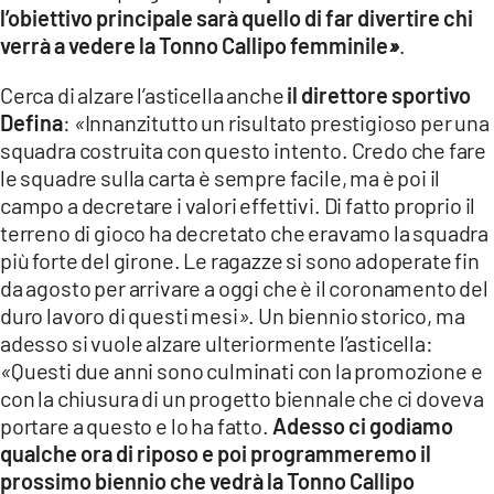
l’obiettivo principale sarà quello di far divertire chi
verrà a vedere la Tonno Callipo femminile
»
.
Cerca di alzare l’asticella anche
il direttore sportivo
Defina
:
«
Innanzitutto un risultato prestigioso per una
squadra costruita con questo intento. Credo che fare
le squadre sulla carta è sempre facile, ma è poi il
campo a decretare i valori effettivi. Di fatto proprio il
terreno di gioco ha decretato che eravamo la squadra
più forte del girone. Le ragazze si sono adoperate fin
da agosto per arrivare a oggi che è il coronamento del
duro lavoro di questi mesi
»
. Un biennio storico, ma
adesso si vuole alzare ulteriormente l’asticella:
«
Questi due anni sono culminati con la promozione e
con la chiusura di un progetto biennale che ci doveva
portare a questo e lo ha fatto.
Adesso ci godiamo
qualche ora di riposo e poi programmeremo il
prossimo biennio che vedrà la Tonno Callipo