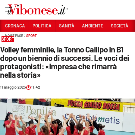
Vai
CRONACA
POLITICA
SANITÀ
AMBIENTE
SOCIETÀ
HOME PAGE
SPORT
Sezioni
SPORT
Volley femminile, la Tonno Callipo in B1
CRONACA
dopo un biennio di successi. Le voci dei
POLITICA
protagonisti: «Impresa che rimarrà
nella storia»
SANITÀ
AMBIENTE
11 maggio 2025
11:42
SOCIETÀ
CULTURA
ECONOMIA E LAVORO