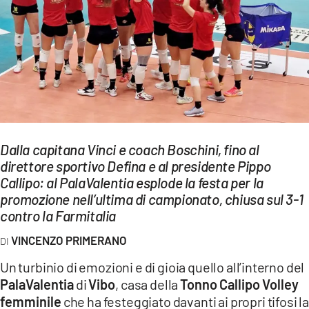
EVENTI
SPORT
Streaming
LAC TV
LAC NETWORK
Dalla capitana Vinci e coach Boschini, fino al
LAC ONAIR
direttore sportivo Defina e al presidente Pippo
Callipo: al PalaValentia esplode la festa per la
promozione nell’ultima di campionato, chiusa sul 3-1
LaC
contro la Farmitalia
Network
LACPLAY.IT
VINCENZO PRIMERANO
Un turbinio di emozioni e di gioia quello all’interno del
LACTV.IT
PalaValentia
di
Vibo
, casa della
Tonno Callipo Volley
LACONAIR.IT
femminile
che ha festeggiato davanti ai propri tifosi l