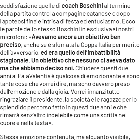
soddisfazione quelle di
coach Boschini
al termine
della partita contro la compagine catanese e dopo
l’apoteosi finale intrisa di festa ed entusiasmo. Ecco
le parole dello stesso Boschini in esclusiva ai nostri
microfoni:
«
Avevamo ancora un obiettivo ben
preciso
, anche se è sfumata la Coppa Italia per merito
dell’avversario,
ed era quello dell’imbattibilità
stagionale
.
Un obiettivo che nessuno ci aveva dato
ma che abbiamo deciso noi.
Chiudere questi due
anni al PalaValentia è qualcosa di emozionante e sono
tante cose che vorrei dire, ma sono davvero preso
dall’emozione e dalla gioia. Vorrei innanzitutto
ringraziare il presidente, la società e le ragazze per lo
splendido percorso fatto in questi due anni e che
rimarrà senz’altro indelebile come una scritta nel
cuore e nella testa
»
.
Stessa emozione contenuta, ma alquanto visibile,