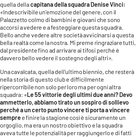
quella della
capitana della squadra Denise Vinci:
«
Indescrivibile un’emozione del genere, con il
Palazzetto colmo di bambini e giovani che sono
accorsi a vedere e a festeggiare questa squadra.
Bello anche vedere altre società avvicinarsi a questa
bella realtà come la nostra. Mi preme ringraziare tutti,
dal presidente fino ad arrivare ai tifosi perché è
davvero bello vedere il sostegno degli altri
»
.
Una cavalcata, quella dell’ultimo biennio, che resterà
nella storia di questo club e difficilmente
ripercorribile non solo per loro ma per ogni altra
squadra:
«
Le 55 vittorie degli ultimi due anni? Devo
ammetterlo, abbiamo tirato un sospiro di sollievo
perché a un certo punto vincere ti porta a vincere
sempre
e finire la stagione così è sicuramente un
orgoglio, ma era un nostro obiettivo e la squadra
aveva tutte le potenzialità per raggiungerlo e di fatti