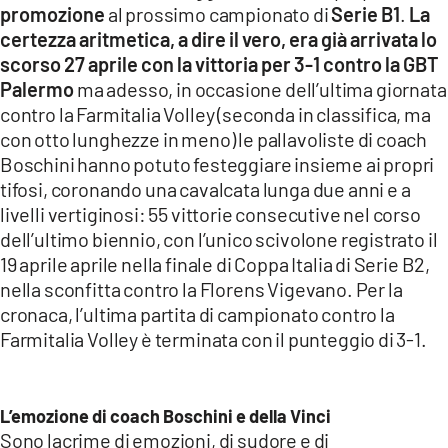
promozione
al prossimo campionato di
Serie B1
.
La
LACITYMAG.IT
certezza aritmetica, a dire il vero, era già arrivata lo
scorso 27 aprile con la vittoria per 3-1 contro la GBT
ILREGGINO.IT
Palermo
ma adesso, in occasione dell’ultima giornata
COSENZACHANNEL.IT
contro la Farmitalia Volley (seconda in classifica, ma
con otto lunghezze in meno) le pallavoliste di coach
ILVIBONESE.IT
Boschini hanno potuto festeggiare insieme ai propri
tifosi, coronando una cavalcata lunga due anni e a
CATANZAROCHANNEL.IT
livelli vertiginosi: 55 vittorie consecutive nel corso
dell’ultimo biennio, con l’unico scivolone registrato il
LACAPITALENEWS.IT
19 aprile aprile nella finale di Coppa Italia di Serie B2,
nella sconfitta contro la Florens Vigevano. Per la
App
cronaca, l’ultima partita di campionato contro la
ANDROID
Farmitalia Volley è terminata con il punteggio di 3-1.
APPLE
L’emozione di coach Boschini e della Vinci
Sono lacrime di emozioni, di sudore e di