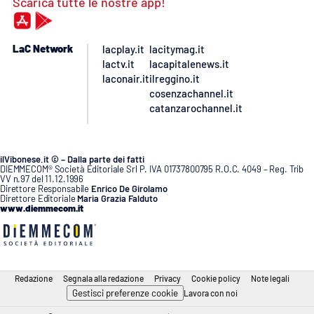
Scarica tutte le nostre app!
LaC Network
lacplay.it
lacitymag.it
lactv.it
lacapitalenews.it
laconair.it
ilreggino.it
cosenzachannel.it
catanzarochannel.it
ilVibonese.it © – Dalla parte dei fatti
DIEMMECOM® Società Editoriale Srl P. IVA 01737800795 R.O.C. 4049 – Reg. Trib
VV n.97 del 11.12.1996
Direttore Responsabile
Enrico De Girolamo
Direttore Editoriale
Maria Grazia Falduto
www.diemmecom.it
Redazione
Segnala alla redazione
Privacy
Cookie policy
Note legali
Gestisci preferenze cookie
Lavora con noi