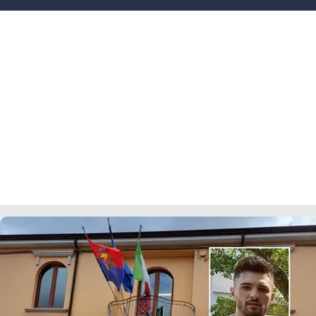
LACITYMAG.IT
ILREGGINO.IT
COSENZACHANNEL.IT
ILVIBONESE.IT
CATANZAROCHANNEL.IT
LACAPITALENEWS.IT
App
ANDROID
APPLE