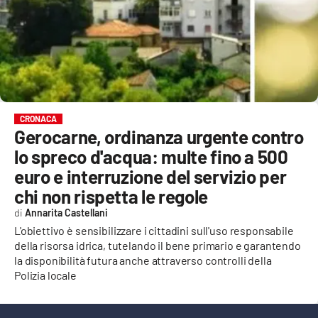
EVENTI
SPORT
Streaming
LAC TV
CRONACA
Gerocarne, ordinanza urgente contro
LAC NETWORK
lo spreco d'acqua: multe fino a 500
LAC ONAIR
euro e interruzione del servizio per
chi non rispetta le regole
LaC
Annarita Castellani
Network
L'obiettivo è sensibilizzare i cittadini sull'uso responsabile
LACPLAY.IT
della risorsa idrica, tutelando il bene primario e garantendo
la disponibilità futura anche attraverso controlli della
LACTV.IT
Polizia locale
LACONAIR.IT