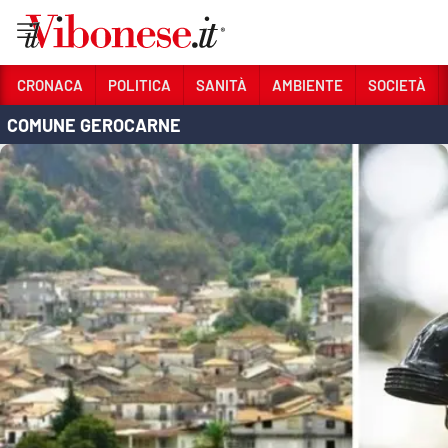
Vai
CRONACA
POLITICA
SANITÀ
AMBIENTE
SOCIETÀ
COMUNE GEROCARNE
Sezioni
CRONACA
POLITICA
SANITÀ
AMBIENTE
SOCIETÀ
CULTURA
ECONOMIA E LAVORO