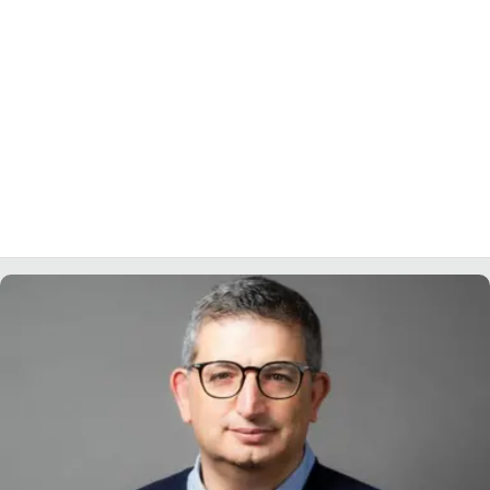
LACITYMAG.IT
ILREGGINO.IT
COSENZACHANNEL.IT
ILVIBONESE.IT
CATANZAROCHANNEL.IT
LACAPITALENEWS.IT
App
ANDROID
APPLE