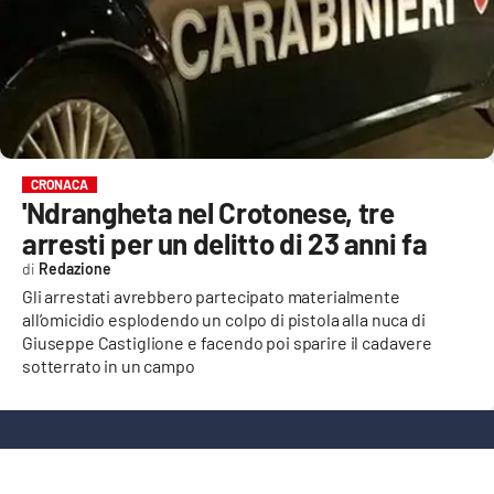
EVENTI
SPORT
Streaming
LAC TV
CRONACA
'Ndrangheta nel Crotonese, tre
LAC NETWORK
arresti per un delitto di 23 anni fa
LAC ONAIR
Redazione
Gli arrestati avrebbero partecipato materialmente
all’omicidio esplodendo un colpo di pistola alla nuca di
LaC
Network
Giuseppe Castiglione e facendo poi sparire il cadavere
sotterrato in un campo
LACPLAY.IT
LACTV.IT
LACONAIR.IT