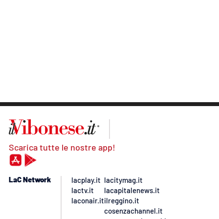
Scarica tutte le nostre app!
LaC Network
lacplay.it
lacitymag.it
lactv.it
lacapitalenews.it
laconair.it
ilreggino.it
cosenzachannel.it