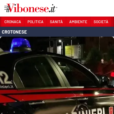
Vai
CRONACA
POLITICA
SANITÀ
AMBIENTE
SOCIETÀ
CROTONESE
Sezioni
CRONACA
POLITICA
SANITÀ
AMBIENTE
SOCIETÀ
CULTURA
ECONOMIA E LAVORO