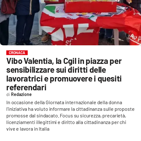
EVENTI
SPORT
Streaming
LAC TV
CRONACA
Vibo Valentia, la Cgil in piazza per
LAC NETWORK
sensibilizzare sui diritti delle
LAC ONAIR
lavoratrici e promuovere i quesiti
referendari
LaC
Redazione
Network
In occasione della Giornata internazionale della donna
LACPLAY.IT
l'iniziativa ha voluto informare la cittadinanza sulle proposte
promosse dal sindacato. Focus su sicurezza, precarietà,
LACTV.IT
licenziamenti illegittimi e diritto alla cittadinanza per chi
vive e lavora in Italia
LACONAIR.IT