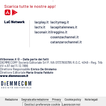
Scarica tutte le nostre app!
LaC Network
lacplay.it
lacitymag.it
lactv.it
lacapitalenews.it
laconair.it
ilreggino.it
cosenzachannel.it
catanzarochannel.it
ilVibonese.it © – Dalla parte dei fatti
DIEMMECOM® Società Editoriale Srl P. IVA 01737800795 R.O.C. 4049 – Reg. Trib
VV n.97 del 11.12.1996
Direttore Responsabile
Enrico De Girolamo
Direttore Editoriale
Maria Grazia Falduto
www.diemmecom.it
Redazione
Segnala alla redazione
Privacy
Cookie policy
Note legali
Gestisci preferenze cookie
Lavora con noi