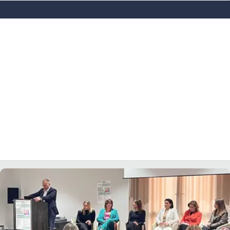
LACITYMAG.IT
ILREGGINO.IT
COSENZACHANNEL.IT
ILVIBONESE.IT
CATANZAROCHANNEL.IT
LACAPITALENEWS.IT
App
ANDROID
APPLE