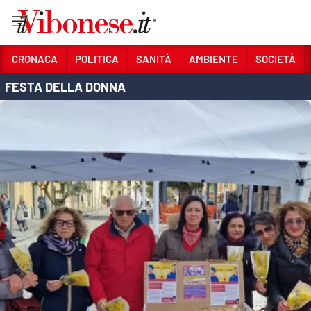
Vai
CRONACA
POLITICA
SANITÀ
AMBIENTE
SOCIETÀ
FESTA DELLA DONNA
Sezioni
CRONACA
POLITICA
SANITÀ
AMBIENTE
SOCIETÀ
CULTURA
ECONOMIA E LAVORO