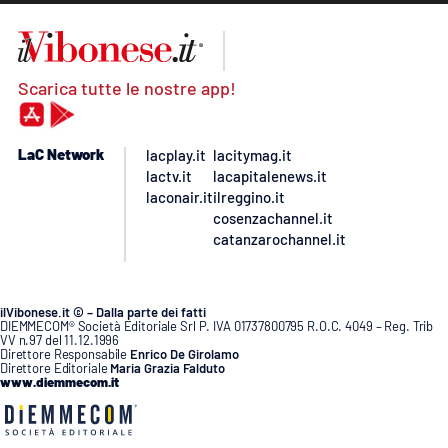
Scarica tutte le nostre app!
LaC Network
lacplay.it
lacitymag.it
lactv.it
lacapitalenews.it
laconair.it
ilreggino.it
cosenzachannel.it
catanzarochannel.it
ilVibonese.it © – Dalla parte dei fatti
DIEMMECOM® Società Editoriale Srl P. IVA 01737800795 R.O.C. 4049 – Reg. Trib
VV n.97 del 11.12.1996
Direttore Responsabile
Enrico De Girolamo
Direttore Editoriale
Maria Grazia Falduto
www.diemmecom.it