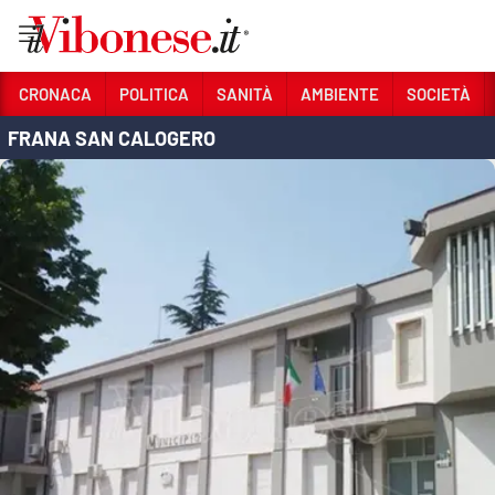
Vai
CRONACA
POLITICA
SANITÀ
AMBIENTE
SOCIETÀ
FRANA SAN CALOGERO
Sezioni
CRONACA
POLITICA
SANITÀ
AMBIENTE
SOCIETÀ
CULTURA
ECONOMIA E LAVORO