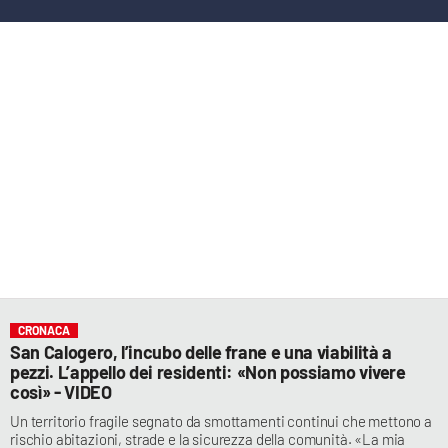
LACITYMAG.IT
ILREGGINO.IT
COSENZACHANNEL.IT
ILVIBONESE.IT
CATANZAROCHANNEL.IT
LACAPITALENEWS.IT
App
CRONACA
ANDROID
San Calogero, l’incubo delle frane e una viabilità a
pezzi. L’appello dei residenti: «Non possiamo vivere
APPLE
così» - VIDEO
Un territorio fragile segnato da smottamenti continui che mettono a
rischio abitazioni, strade e la sicurezza della comunità. «La mia