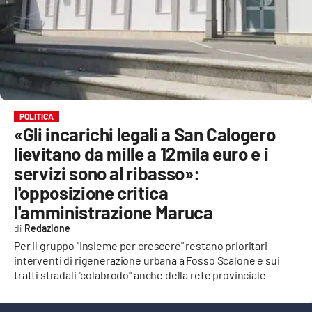
EVENTI
SPORT
Streaming
LAC TV
POLITICA
«Gli incarichi legali a San Calogero
LAC NETWORK
lievitano da mille a 12mila euro e i
LAC ONAIR
servizi sono al ribasso»:
l'opposizione critica
LaC
l'amministrazione Maruca
Network
Redazione
LACPLAY.IT
Per il gruppo "Insieme per crescere" restano prioritari
interventi di rigenerazione urbana a Fosso Scalone e sui
LACTV.IT
tratti stradali "colabrodo" anche della rete provinciale
LACONAIR.IT