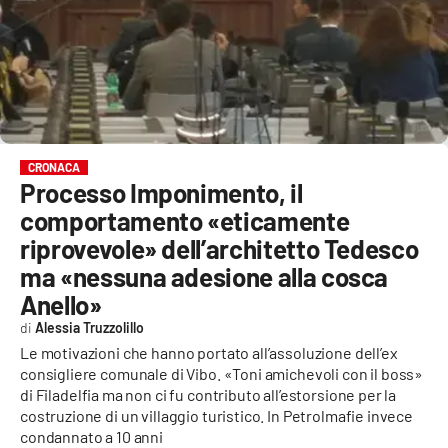
EVENTI
SPORT
Streaming
LAC TV
CRONACA
Processo Imponimento, il
LAC NETWORK
comportamento «eticamente
LAC ONAIR
riprovevole» dell’architetto Tedesco
ma «nessuna adesione alla cosca
LaC
Anello»
Network
Alessia Truzzolillo
LACPLAY.IT
Le motivazioni che hanno portato all’assoluzione dell’ex
consigliere comunale di Vibo. «Toni amichevoli con il boss»
LACTV.IT
di Filadelfia ma non ci fu contributo all’estorsione per la
costruzione di un villaggio turistico. In Petrolmafie invece
LACONAIR.IT
condannato a 10 anni