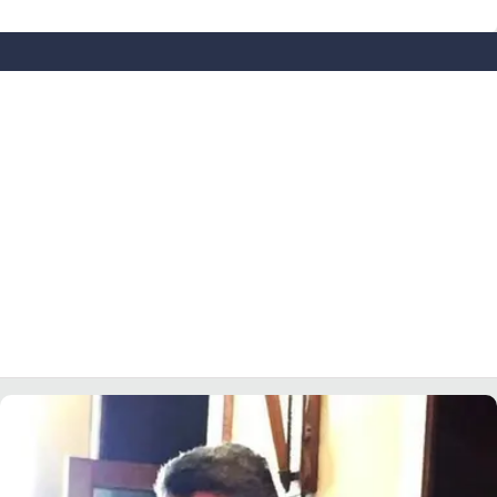
LACITYMAG.IT
ILREGGINO.IT
COSENZACHANNEL.IT
ILVIBONESE.IT
CATANZAROCHANNEL.IT
LACAPITALENEWS.IT
App
ANDROID
APPLE