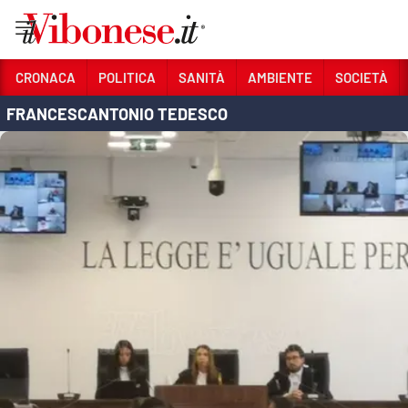
Vai
CRONACA
POLITICA
SANITÀ
AMBIENTE
SOCIETÀ
FRANCESCANTONIO TEDESCO
Sezioni
CRONACA
POLITICA
SANITÀ
AMBIENTE
SOCIETÀ
CULTURA
ECONOMIA E LAVORO