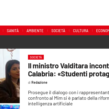
SANITÀ
AMBIENTE
SOCIETÀ
CULTURA
ECONOM
SOCIETÀ
Il ministro Valditara incont
Calabria: «Studenti prota
Redazione
Prosegue il dialogo con i rappresentan
confronto al Mim si è parlato della riform
intelligenza artificiale