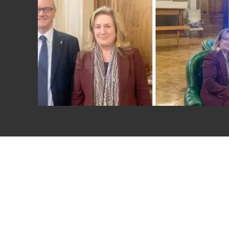
Eventi
Sport
Streaming
LaC TV
Lac Network
LaC OnAir
LaC
Network
lacplay.it
lactv.it