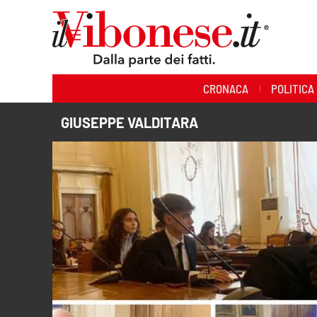
Sezioni
CRONACA
POLITICA
Cronaca
GIUSEPPE VALDITARA
Politica
Sanità
Ambiente
Società
Cultura
Economia e Lavoro