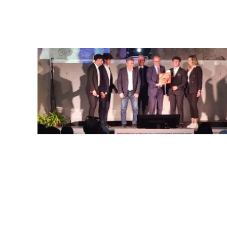
laconair.it
lacitymag.it
ilreggino.it
cosenzachannel.it
ilvibonese.it
catanzarochannel.it
lacapitalenews.it
App
Android