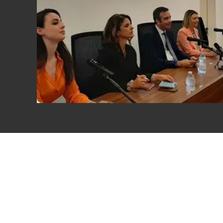
Eventi
Sport
Streaming
LaC TV
Lac Network
LaC OnAir
LaC
Network
lacplay.it
lactv.it