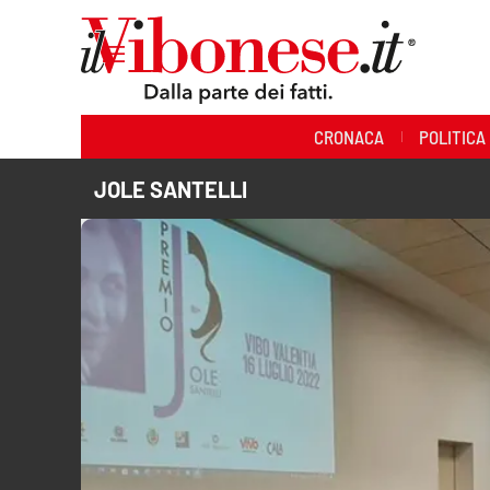
Sezioni
CRONACA
POLITICA
Cronaca
JOLE SANTELLI
Politica
Sanità
Ambiente
Società
Cultura
Economia e Lavoro