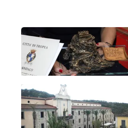
laconair.it
lacitymag.it
ilreggino.it
cosenzachannel.it
ilvibonese.it
catanzarochannel.it
lacapitalenews.it
App
Android