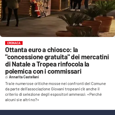
EVENTI
SPORT
Streaming
LAC TV
CRONACA
Ottanta euro a chiosco: la
LAC NETWORK
"concessione gratuita" dei mercatini
LAC ONAIR
di Natale a Tropea rinfocola la
polemica con i commissari
LaC
Annarita Castellani
Network
Tra le numerose critiche mosse nei confronti del Comune
LACPLAY.IT
da parte dell'associazione Giovani tropeani c'è anche il
criterio di selezione degli espositori ammessi: «Perché
LACTV.IT
alcuni sì e altri no?»
LACONAIR.IT