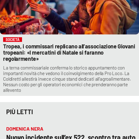
SOCIETÀ
Tropea, i commissari replicano all’associazione Giovani
tropeani: «I mercatini di Natale si faranno
regolarmente»
La terna commissariale conferma lo storico appuntamento con
importanti novità che vedono il coinvolgimento della Pro Loco. La
Coldiretti allestirà invece cinque stand dedicati all’agroalimentare.
Nessun costo per gli operatori economici che prenderanno parte
all’evento
PIÙ LETTI
DOMENICA NERA
Nuovo incidente sull’ex 522, scontro tra auto