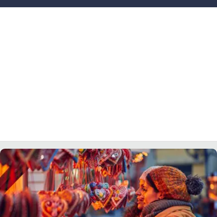
LACITYMAG.IT
ILREGGINO.IT
COSENZACHANNEL.IT
ILVIBONESE.IT
CATANZAROCHANNEL.IT
LACAPITALENEWS.IT
App
ANDROID
APPLE