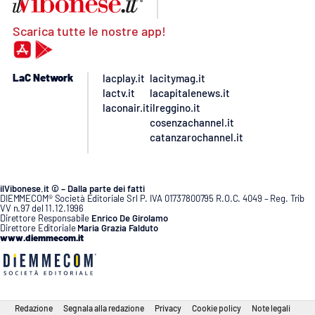
Scarica tutte le nostre app!
LaC Network
lacplay.it
lacitymag.it
lactv.it
lacapitalenews.it
laconair.it
ilreggino.it
cosenzachannel.it
catanzarochannel.it
ilVibonese.it © – Dalla parte dei fatti
DIEMMECOM® Società Editoriale Srl P. IVA 01737800795 R.O.C. 4049 – Reg. Trib
VV n.97 del 11.12.1996
Direttore Responsabile
Enrico De Girolamo
Direttore Editoriale
Maria Grazia Falduto
www.diemmecom.it
Redazione
Segnala alla redazione
Privacy
Cookie policy
Note legali