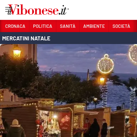
Vai
CRONACA
POLITICA
SANITÀ
AMBIENTE
SOCIETÀ
MERCATINI NATALE
Sezioni
CRONACA
POLITICA
SANITÀ
AMBIENTE
SOCIETÀ
CULTURA
ECONOMIA E LAVORO