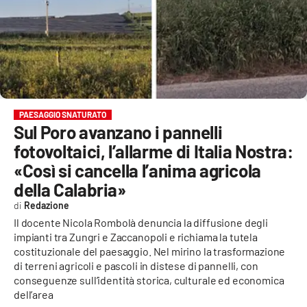
EVENTI
SPORT
Streaming
LAC TV
PAESAGGIO SNATURATO
Sul Poro avanzano i pannelli
LAC NETWORK
fotovoltaici, l’allarme di Italia Nostra:
LAC ONAIR
«Così si cancella l’anima agricola
della Calabria»
LaC
Redazione
Network
Il docente Nicola Rombolà denuncia la diffusione degli
LACPLAY.IT
impianti tra Zungri e Zaccanopoli e richiama la tutela
costituzionale del paesaggio. Nel mirino la trasformazione
LACTV.IT
di terreni agricoli e pascoli in distese di pannelli, con
conseguenze sull’identità storica, culturale ed economica
dell’area
LACONAIR.IT