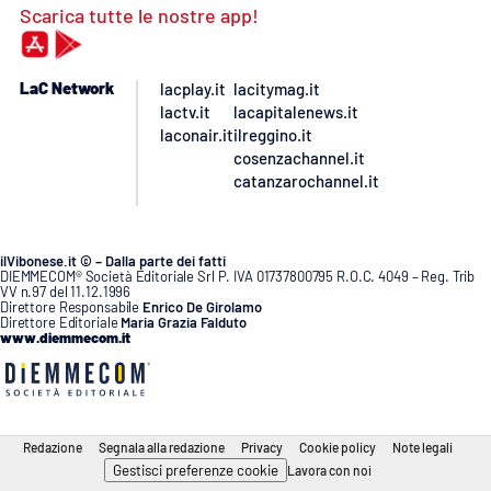
Scarica tutte le nostre app!
LaC Network
lacplay.it
lacitymag.it
lactv.it
lacapitalenews.it
laconair.it
ilreggino.it
cosenzachannel.it
catanzarochannel.it
ilVibonese.it © – Dalla parte dei fatti
DIEMMECOM® Società Editoriale Srl P. IVA 01737800795 R.O.C. 4049 – Reg. Trib
VV n.97 del 11.12.1996
Direttore Responsabile
Enrico De Girolamo
Direttore Editoriale
Maria Grazia Falduto
www.diemmecom.it
Redazione
Segnala alla redazione
Privacy
Cookie policy
Note legali
Gestisci preferenze cookie
Lavora con noi