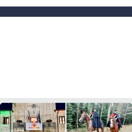
LACITYMAG.IT
ILREGGINO.IT
COSENZACHANNEL.IT
ILVIBONESE.IT
CATANZAROCHANNEL.IT
LACAPITALENEWS.IT
App
ANDROID
APPLE