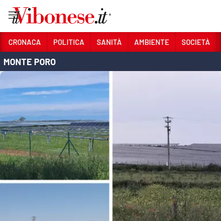
Vai
CRONACA
POLITICA
SANITÀ
AMBIENTE
SOCIETÀ
MONTE PORO
Sezioni
CRONACA
POLITICA
SANITÀ
AMBIENTE
SOCIETÀ
CULTURA
ECONOMIA E LAVORO