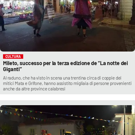
CULTURA
Mileto, successo per la terza edizione de “La notte dei
Giganti”
Al raduno, che ha visto in scena una trentina circa di coppie dei
mitici Mata e Grifone, hanno assistito migliaia di persone provenienti
anche da altre province calabresi