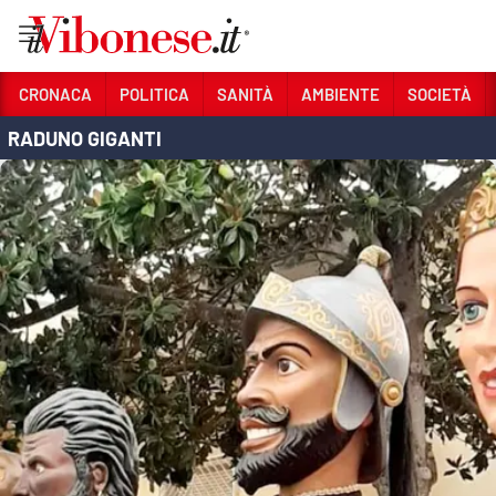
Vai
CRONACA
POLITICA
SANITÀ
AMBIENTE
SOCIETÀ
RADUNO GIGANTI
Sezioni
CRONACA
POLITICA
SANITÀ
AMBIENTE
SOCIETÀ
CULTURA
ECONOMIA E LAVORO