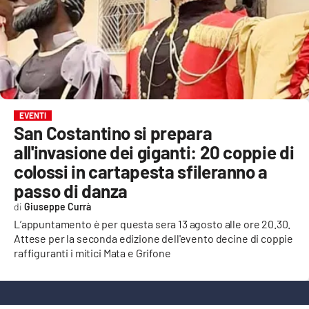
EVENTI
SPORT
Streaming
LAC TV
EVENTI
San Costantino si prepara
LAC NETWORK
all'invasione dei giganti: 20 coppie di
LAC ONAIR
colossi in cartapesta sfileranno a
passo di danza
LaC
Giuseppe Currà
Network
L’appuntamento è per questa sera 13 agosto alle ore 20.30.
LACPLAY.IT
Attese per la seconda edizione dell'evento decine di coppie
raffiguranti i mitici Mata e Grifone
LACTV.IT
LACONAIR.IT