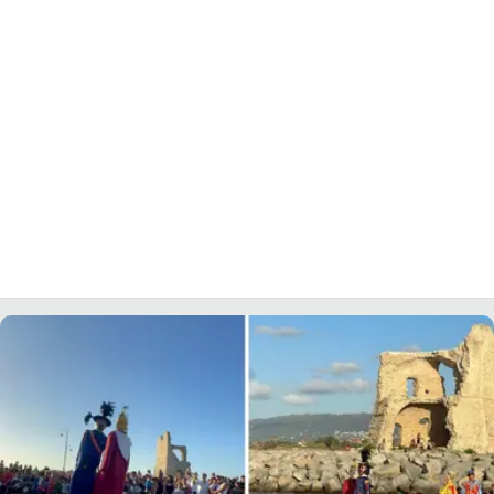
LACITYMAG.IT
ILREGGINO.IT
COSENZACHANNEL.IT
ILVIBONESE.IT
CATANZAROCHANNEL.IT
LACAPITALENEWS.IT
App
ANDROID
APPLE