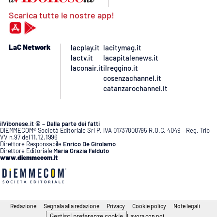
Scarica tutte le nostre app!
LaC Network
lacplay.it
lacitymag.it
lactv.it
lacapitalenews.it
laconair.it
ilreggino.it
cosenzachannel.it
catanzarochannel.it
ilVibonese.it © – Dalla parte dei fatti
DIEMMECOM® Società Editoriale Srl P. IVA 01737800795 R.O.C. 4049 – Reg. Trib
VV n.97 del 11.12.1996
Direttore Responsabile
Enrico De Girolamo
Direttore Editoriale
Maria Grazia Falduto
www.diemmecom.it
Redazione
Segnala alla redazione
Privacy
Cookie policy
Note legali
Gestisci preferenze cookie
Lavora con noi