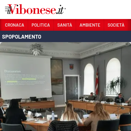
Vai
CRONACA
POLITICA
SANITÀ
AMBIENTE
SOCIETÀ
SPOPOLAMENTO
Sezioni
CRONACA
POLITICA
SANITÀ
AMBIENTE
SOCIETÀ
CULTURA
ECONOMIA E LAVORO