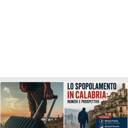
LACITYMAG.IT
ILREGGINO.IT
COSENZACHANNEL.IT
ILVIBONESE.IT
CATANZAROCHANNEL.IT
LACAPITALENEWS.IT
App
ANDROID
APPLE