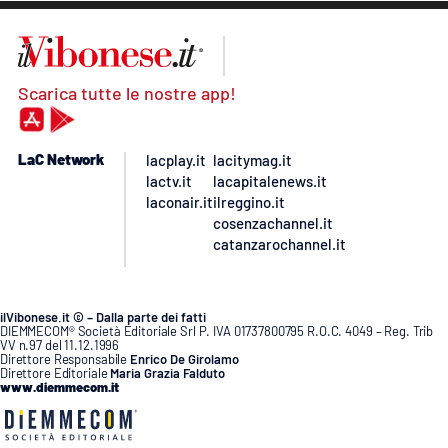
Scarica tutte le nostre app!
LaC Network
lacplay.it
lacitymag.it
lactv.it
lacapitalenews.it
laconair.it
ilreggino.it
cosenzachannel.it
catanzarochannel.it
ilVibonese.it © – Dalla parte dei fatti
DIEMMECOM® Società Editoriale Srl P. IVA 01737800795 R.O.C. 4049 – Reg. Trib
VV n.97 del 11.12.1996
Direttore Responsabile
Enrico De Girolamo
Direttore Editoriale
Maria Grazia Falduto
www.diemmecom.it