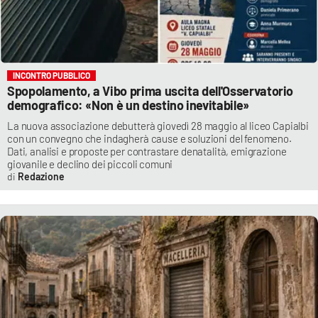
INCONTRO PUBBLICO
Spopolamento, a Vibo prima uscita dell'Osservatorio
demografico: «Non è un destino inevitabile»
La nuova associazione debutterà giovedì 28 maggio al liceo Capialbi
con un convegno che indagherà cause e soluzioni del fenomeno.
Dati, analisi e proposte per contrastare denatalità, emigrazione
giovanile e declino dei piccoli comuni
Redazione