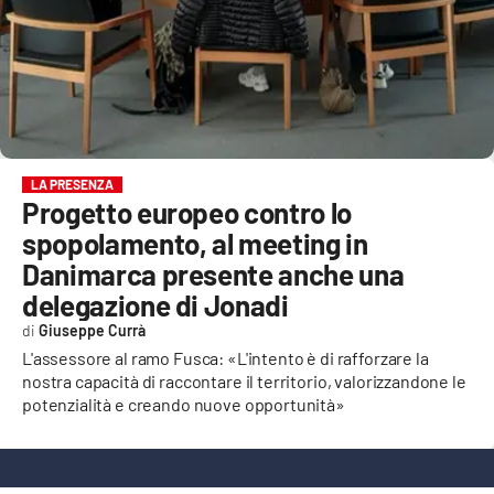
EVENTI
SPORT
Streaming
LAC TV
LA PRESENZA
Progetto europeo contro lo
LAC NETWORK
spopolamento, al meeting in
LAC ONAIR
Danimarca presente anche una
delegazione di Jonadi
LaC
Giuseppe Currà
Network
L'assessore al ramo Fusca: «L'intento è di rafforzare la
LACPLAY.IT
nostra capacità di raccontare il territorio, valorizzandone le
potenzialità e creando nuove opportunità»
LACTV.IT
LACONAIR.IT