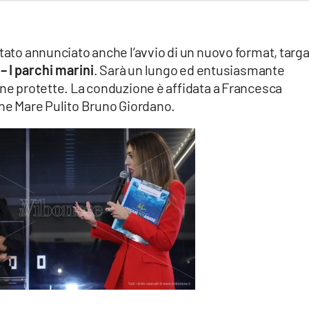
stato annunciato anche l’avvio di un nuovo format, targ
– I parchi marini
. Sarà un lungo ed entusiasmante
ine protette. La conduzione è affidata a Francesca
one Mare Pulito Bruno Giordano.