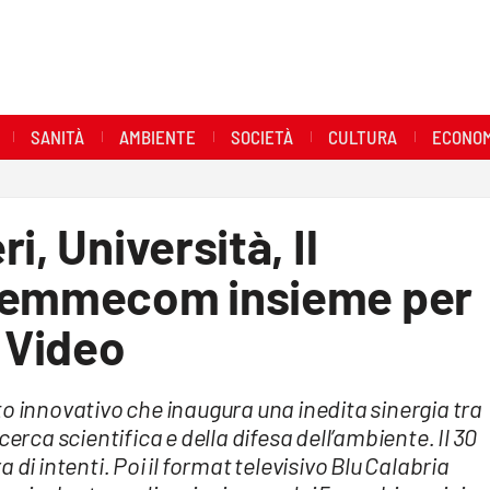
SANITÀ
AMBIENTE
SOCIETÀ
CULTURA
ECONOM
i, Università, Il
Diemmecom insieme per
- Video
o innovativo che inaugura una inedita sinergia tra
erca scientifica e della difesa dell’ambiente. Il 30
di intenti. Poi il format televisivo Blu Calabria