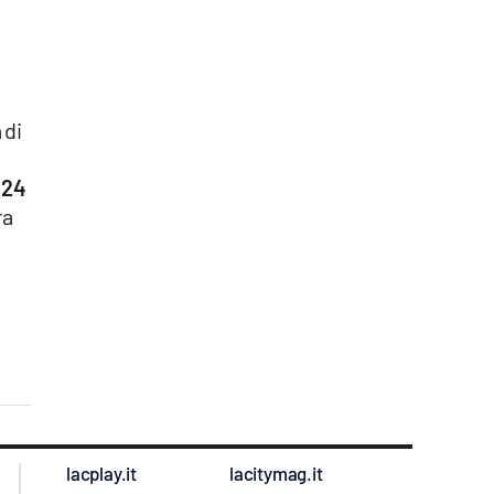
 di
s24
ra
lacplay.it
lacitymag.it