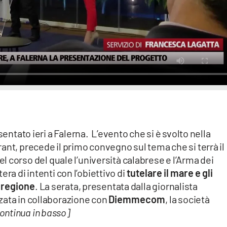
sentato ieri a Falerna. L’evento che si è svolto nella
ant, precede il primo convegno sul tema che si terrà il
nel corso del quale l’università calabrese e l’Arma dei
ra di intenti con l’obiettivo di
tutelare il mare e gli
a regione
. La serata, presentata dalla giornalista
zata in collaborazione con
Diemmecom
, la società
ontinua in basso]