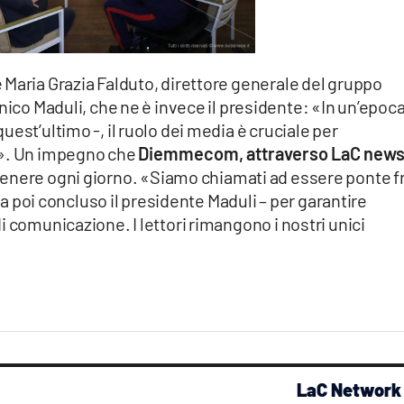
 Maria Grazia Falduto, direttore generale del gruppo
Maduli, che ne è invece il presidente: «In un’epoca
est’ultimo -, il ruolo dei media è cruciale per
e». Un impegno che
Diemmecom, attraverso LaC new
enere ogni giorno. «Siamo chiamati ad essere ponte f
 ha poi concluso il presidente Maduli – per garantire
i comunicazione. I lettori rimangono i nostri unici
LaC Network