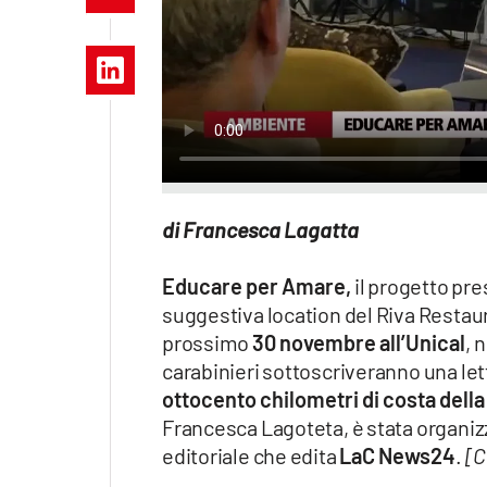
Apple
Vai
di Francesca Lagatta
Educare per Amare,
il progetto pre
suggestiva location del Riva Restaur
prossimo
30 novembre all’Unical
, 
carabinieri sottoscriveranno una lette
ottocento chilometri di costa dell
Francesca Lagoteta, è stata organiz
editoriale che edita
LaC News24
.
[C