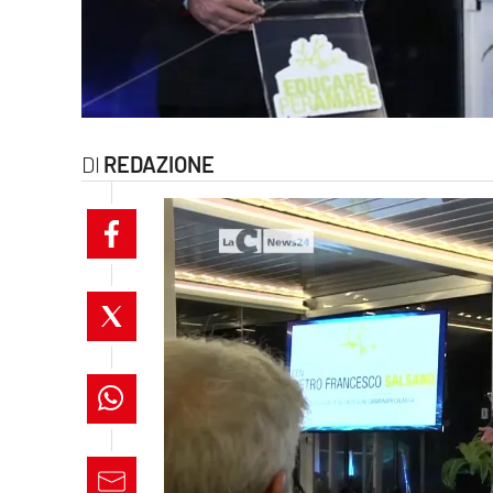
laconair.it
lacitymag.it
ilreggino.it
REDAZIONE
cosenzachannel.it
ilvibonese.it
catanzarochannel.it
lacapitalenews.it
App
Android