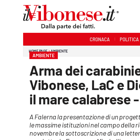
Sezioni
CRONACA
POLITICA
Cronaca
HOME PAGE
AMBIENTE
AMBIENTE
Politica
Arma dei carabinier
Sanità
Vibonese, LaC e 
Ambiente
il mare calabrese 
Società
A Falerna la presentazione di un progett
Cultura
le massime istituzioni nel campo della ric
Economia e Lavoro
novembre la sottoscrizione di una lettera 