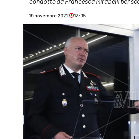
condotto da Francesca Mirabelli per scop
Eventi
19 novembre 2022
13:05
Sport
Streaming
LaC TV
Lac Network
LaC OnAir
LaC
Network
lacplay.it
lactv.it