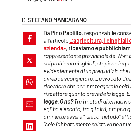
Eventi
STEFANO MANDARANO
Sport
Da
Pino Paolillo
, responsabile cons
Streaming
all’articolo
L’agricoltura, i cinghiali
azienda»
, riceviamo e pubblichiam
LaC TV
rappresentante provinciale del Wwf d
sul problema cinghiali, stupisce in qu
Lac Network
evidentemente di un pregiudizio che u
LaC OnAir
avrebbe scongiurato. L’avvocato Calzone
ricordare che per “proteggere le colti
rispettare quanto prevede la legge.
E 
LaC
Network
legge. O no?
Tra i metodi alternativi 
egli ha elencato, tra gli altri, proprio
lacplay.it
ammette essere “l’unico metodo” effic
“solo l’abbattimento selettivo non può
lactv.it