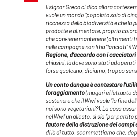
Il signor Greco ci dica allora cortese
laconair.it
vuole un mondo “popolato solo di cing
ricchezza della biodiversità e che la p
lacitymag.it
prodotte e alimentate, proprio color
ilreggino.it
che conviene mantenere (altrimenti fini
nelle campagne non li ha “lanciati” il W
cosenzachannel.it
Regione, d’accordo con i cacciatori 
chiusini, là dove sono stati adoperati i
ilvibonese.it
forse qualcuno, diciamo, troppo sensib
catanzarochannel.it
Un conto dunque è contestare l’utilit
foraggiamento
(magari effettuato da a
lacapitalenews.it
sostenere che il Wwf vuole “la fine del
noi sono vegetariani?). La cosa assur
App
nel Wwf un alleato, si sia “per partit
fautore della distruzione dei campi 
Android
di là di tutto, scommettiamo che, dop