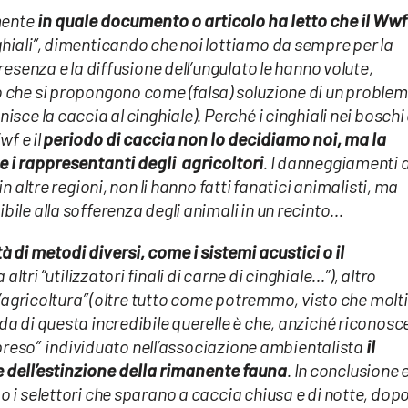
mente
in quale documento o articolo ha letto che il Wwf
hiali”, dimenticando che noi lottiamo da sempre per la
resenza e la diffusione dell’ungulato le hanno volute,
o che si propongono come (falsa) soluzione di un proble
sce la caccia al cinghiale). Perché i cinghiali nei boschi
wf e il
periodo di caccia non lo decidiamo noi, ma la
e i rappresentanti degli agricoltori
. I danneggiamenti a
n altre regioni, non li hanno fatti fanatici animalisti, ma
ile alla sofferenza degli animali in un recinto…
à di metodi diversi, come i sistemi acustici o il
ltri “utilizzatori finali di carne di cinghiale…”), altro
l’agricoltura” (oltre tutto come potremmo, visto che molti
da di questa incredibile querelle è che, anziché riconosc
o preso” individuato nell’associazione ambientalista
il
e dell’estinzione della rimanente fauna
. In conclusione e
o i selettori che sparano a caccia chiusa e di notte, dop