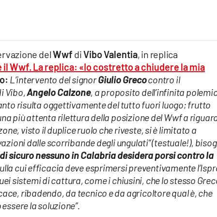
ervazione del
Wwf
di
Vibo Valentia
, in replica
 e il Wwf. La replica: «Io costretto a chiudere la mia
o:
L’intervento del signor
Giulio Greco
contro il
i Vibo,
Angelo
Calzone
, a proposito dell’infinita polemi
anto risulta oggettivamente del tutto fuori luogo; frutto
na più attenta rilettura della posizione del Wwf a riguar
, visto il duplice ruolo che riveste, si è limitato a
vazioni dalle scorribande degli ungulati” (testuale!), biso
di sicuro nessuno in Calabria desidera porsi contro la
sulla cui efficacia deve esprimersi preventivamente l’Ispr
 quei sistemi di cattura, come i chiusini, che lo stesso Gre
ace, ribadendo, da tecnico e da agricoltore qual è, che
 essere la soluzione”.