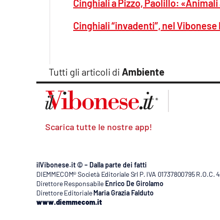
Cinghiali a Pizzo, Paolillo: «Animali
Cinghiali “invadenti”, nel Vibonese 
Tutti gli articoli di
Ambiente
Scarica tutte le nostre app!
ilVibonese.it © – Dalla parte dei fatti
DIEMMECOM® Società Editoriale Srl P. IVA 01737800795 R.O.C. 404
Direttore Responsabile
Enrico De Girolamo
Direttore Editoriale
Maria Grazia Falduto
www.diemmecom.it