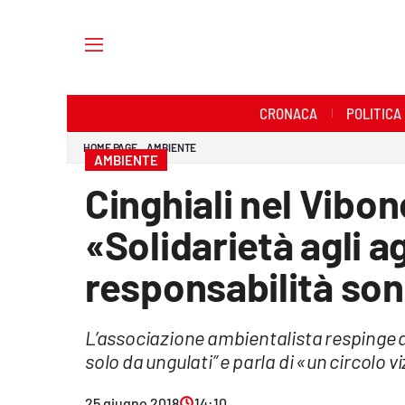
Sezioni
CRONACA
POLITICA
Cronaca
HOME PAGE
AMBIENTE
AMBIENTE
Politica
Cinghiali nel Vibon
Sanità
«Solidarietà agli a
Ambiente
responsabilità son
Società
L’associazione ambientalista respinge a
Cultura
solo da ungulati” e parla di «un circol
Economia e Lavoro
25 giugno 2018
14:10