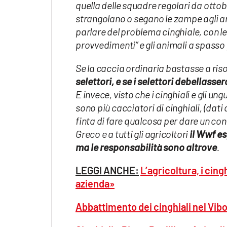
quella delle squadre regolari da ottob
Apple
strangolano o segano le zampe agli ani
parlare del problema cinghiale, con le
provvedimenti” e gli animali a spasso 
Vai
Se la caccia ordinaria bastasse a riso
selettori, e se i selettori debellasse
E invece, visto che i cinghiali e gli un
sono più cacciatori di cinghiali, (dati
finta di fare qualcosa per dare un conte
Greco e a tutti gli agricoltori
il Wwf es
ma le responsabilità sono altrove
.
LEGGI ANCHE:
L’agricoltura, i cing
azienda»
Abbattimento dei cinghiali nel Vibo