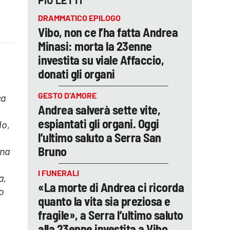
PIÙ LETTI
DRAMMATICO EPILOGO
Vibo, non ce l’ha fatta Andrea
Minasi: morta la 23enne
investita su viale Affaccio,
donati gli organi
GESTO D’AMORE
ca
Andrea salverà sette vite,
espiantati gli organi. Oggi
do,
l’ultimo saluto a Serra San
Bruno
gna
I FUNERALI
a,
«La morte di Andrea ci ricorda
co
quanto la vita sia preziosa e
fragile», a Serra l’ultimo saluto
alla 23enne investita a Vibo