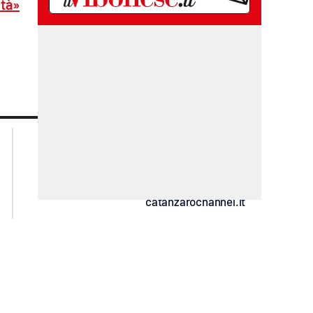
ltà»
lacplay.it
lacitymag.it
lactv.it
lacapitalenews.it
laconair.it
ilreggino.it
cosenzachannel.it
catanzarochannel.it