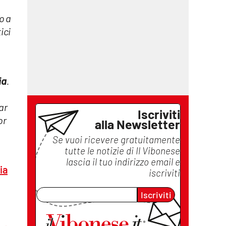
o a
ici
ia
.
ar
Iscriviti
or
alla Newsletter
,
Se vuoi ricevere gratuitamente
tutte le notizie di
Il Vibonese
lascia il tuo indirizzo email e
ia
iscriviti
Iscriviti