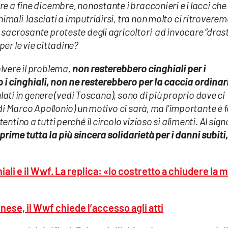
re a fine dicembre, nonostante i bracconieri e i lacci che
mali lasciati a imputridirsi, tra non molto ci ritroverem
 sacrosante proteste degli agricoltori ad invocare “drast
per le vie cittadine?
lvere il problema,
non resterebbero cinghiali per i
ro i cinghiali, non ne resterebbero per la caccia ordinar
gulati in genere (vedi Toscana), sono di più proprio dove ci
 di Marco Apollonio) un motivo ci sarà, ma l’importante è f
ntino a tutti perché il circolo vizioso si alimenti. Al sign
prime tutta la più sincera solidarietà per i danni subiti
hiali e il Wwf. La replica: «Io costretto a chiudere la m
nese, il Wwf chiede l’accesso agli atti