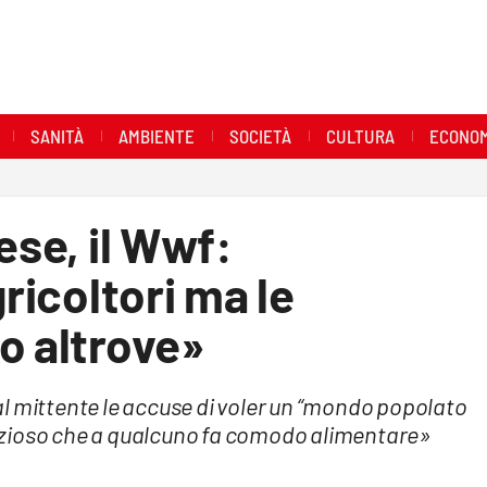
SANITÀ
AMBIENTE
SOCIETÀ
CULTURA
ECONOM
ese, il Wwf:
gricoltori ma le
o altrove»
l mittente le accuse di voler un “mondo popolato
o vizioso che a qualcuno fa comodo alimentare»