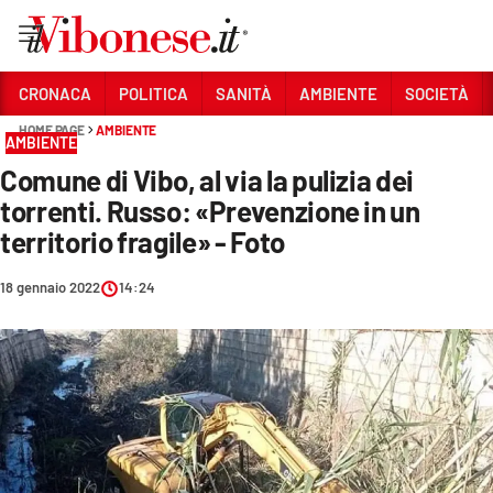
Vai
CRONACA
POLITICA
SANITÀ
AMBIENTE
SOCIETÀ
HOME PAGE
AMBIENTE
Sezioni
AMBIENTE
Comune di Vibo, al via la pulizia dei
CRONACA
torrenti. Russo: «Prevenzione in un
POLITICA
territorio fragile» - Foto
SANITÀ
18 gennaio 2022
14:24
AMBIENTE
SOCIETÀ
CULTURA
ECONOMIA E LAVORO