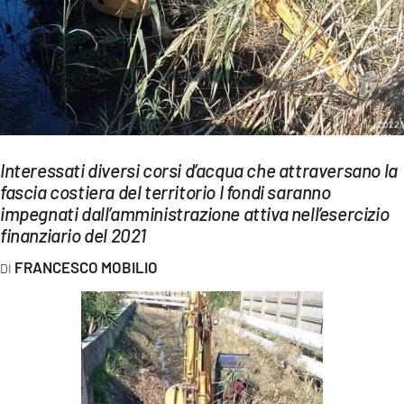
EVENTI
SPORT
Streaming
LAC TV
Interessati diversi corsi d’acqua che attraversano la
LAC NETWORK
fascia costiera del territorio I fondi saranno
impegnati dall’amministrazione attiva nell’esercizio
LAC ONAIR
finanziario del 2021
LaC
FRANCESCO MOBILIO
Network
LACPLAY.IT
LACTV.IT
LACONAIR.IT