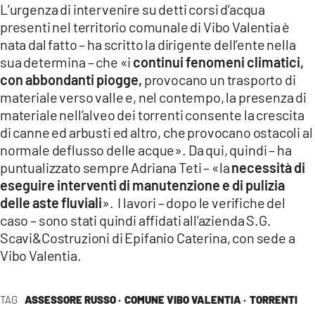
L’urgenza di intervenire su detti corsi d’acqua
presenti nel territorio comunale di Vibo Valentia è
nata dal fatto – ha scritto la dirigente dell’ente nella
sua determina – che «i
continui fenomeni climatici,
con abbondanti piogge,
provocano un trasporto di
materiale verso valle e, nel contempo, la presenza di
materiale nell’alveo dei torrenti consente la crescita
di canne ed arbusti ed altro, che provocano ostacoli al
normale deflusso delle acque». Da qui, quindi – ha
puntualizzato sempre Adriana Teti – «la
necessità di
eseguire interventi
di manutenzione e di pulizia
delle aste fluviali
». I lavori – dopo le verifiche del
caso – sono stati quindi affidati all’azienda S.G.
Scavi&Costruzioni di Epifanio Caterina, con sede a
Vibo Valentia.
TAG
ASSESSORE RUSSO ·
COMUNE VIBO VALENTIA ·
TORRENTI