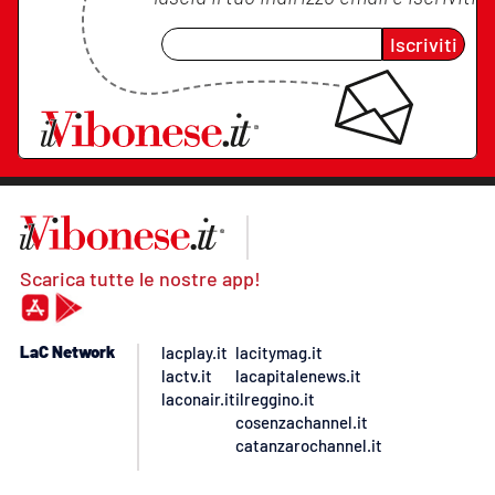
Iscriviti
Scarica tutte le nostre app!
LaC Network
lacplay.it
lacitymag.it
lactv.it
lacapitalenews.it
laconair.it
ilreggino.it
cosenzachannel.it
catanzarochannel.it