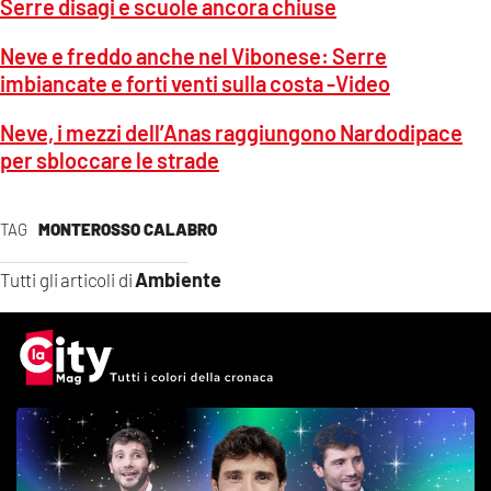
Serre disagi e scuole ancora chiuse
Neve e freddo anche nel Vibonese: Serre
imbiancate e forti venti sulla costa -Video
Neve, i mezzi dell’Anas raggiungono Nardodipace
per sbloccare le strade
TAG
MONTEROSSO CALABRO
Ambiente
Tutti gli articoli di