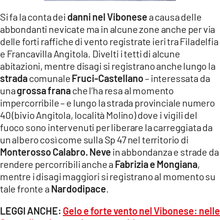
LACITYMAG.IT
Si fa la conta dei
danni nel Vibonese
a causa delle
abbondanti nevicate ma in alcune zone anche per via
ILREGGINO.IT
delle forti raffiche di vento registrate ieri tra Filadelfia
e Francavilla Angitola. Divelti i tetti di alcune
COSENZACHANNEL.IT
abitazioni, mentre disagi si registrano anche lungo la
ILVIBONESE.IT
strada
comunale
Fruci-Castellano
– interessata da
una
grossa frana
che l’ha resa al momento
CATANZAROCHANNEL.IT
impercorribile – e lungo la strada provinciale numero
40 (bivio Angitola, località Molino) dove i vigili del
LACAPITALENEWS.IT
fuoco sono intervenuti per liberare la carreggiata da
un albero così come sulla Sp 47 nel territorio di
App
Monterosso Calabro. Neve
in abbondanza e strade da
rendere percorribili anche a
Fabrizia e Mongiana
,
ANDROID
mentre i disagi maggiori si registrano al momento su
APPLE
tale fronte a
Nardodipace
.
LEGGI ANCHE:
Gelo e forte vento nel Vibonese: nelle