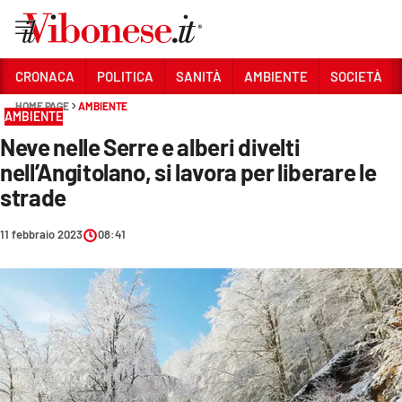
Vai
CRONACA
POLITICA
SANITÀ
AMBIENTE
SOCIETÀ
HOME PAGE
AMBIENTE
Sezioni
AMBIENTE
Neve nelle Serre e alberi divelti
CRONACA
nell’Angitolano, si lavora per liberare le
POLITICA
strade
SANITÀ
11 febbraio 2023
08:41
AMBIENTE
SOCIETÀ
CULTURA
ECONOMIA E LAVORO