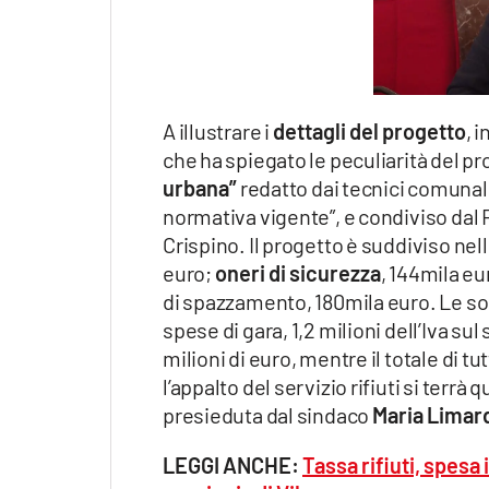
A illustrare i
dettagli del progetto
, 
che ha spiegato le peculiarità del pr
urbana”
redatto dai tecnici comunali 
normativa vigente”, e condiviso da
Crispino. Il progetto è suddiviso nel
euro;
oneri di sicurezza
, 144mila eu
di spazzamento, 180mila euro. Le so
spese di gara, 1,2 milioni dell’Iva su
milioni di euro, mentre il totale di t
l’appalto del servizio rifiuti si ter
presieduta dal sindaco
Maria Limar
LEGGI ANCHE:
Tassa rifiuti, spesa 