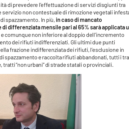
ità di prevedere l’effettuazione di servizi disgiunti tra
rvizio non contestuale di rimozione vegetali infest
 di spazzamento. In più,
in caso di mancato
di differenziata mensile pari al 65% sarà applicata 
e e comunque non inferiore al doppio dell’incremento
o dei rifiuti indifferenziati. Gli ultimi due punti
lla frazione indifferenziata dei rifiuti, l’esclusione in
i spazzamento e raccolta rifiuti abbandonati, tutti i tra
 tratti “non urbani” di strade statali o provinciali.