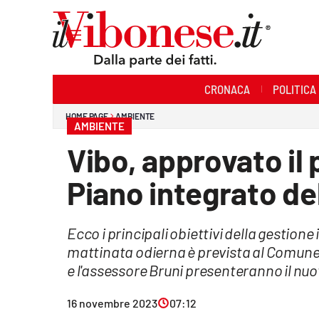
Sezioni
CRONACA
POLITICA
Cronaca
HOME PAGE
AMBIENTE
AMBIENTE
Politica
Vibo, approvato il 
Sanità
Piano integrato del
Ambiente
Ecco i principali obiettivi della gestione 
Società
mattinata odierna è prevista al Comune
Cultura
e l'assessore Bruni presenteranno il nu
Economia e Lavoro
16 novembre 2023
07:12