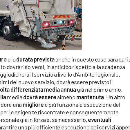
uro
e la
durata prevista
anche in questo caso sarà pari 
tto dovrà risolversi, in anticipo rispetto alla scadenza
ggiudicherà il servizio a livello d’Ambito regionale.
inimi del nuovo servizio, dovrà essere previsto il
olta differenziata media annua
già nel primo anno,
lia
media
dovrà essere
almeno
mantenuta
. Un altro
vedere una
migliore
e più funzionale esecuzione del
per le esigenze riscontrate e conseguentemente
rsonale già in forza e, se necessario,
eventuali
garantire una più efficiente esecuzione dei servizi appe