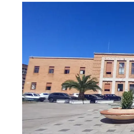
Eventi
Sport
Streaming
LaC TV
Lac Network
LaC OnAir
LaC
Network
lacplay.it
lactv.it