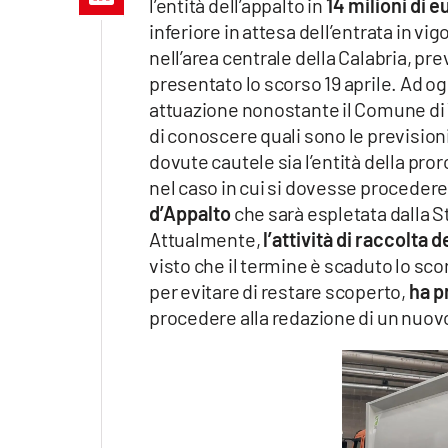
l’entità dell’appalto in
14 milioni di e
Apple
inferiore in attesa dell’entrata in vig
nell’area centrale della Calabria, prev
presentato lo scorso 19 aprile. Ad ogg
attuazione nonostante il Comune di V
Vai
di conoscere quali sono le previsioni c
dovute cautele sia l’entità della pro
nel caso in cui si dovesse proceder
d’Appalto
che sarà espletata dalla S
Attualmente,
l’attività di raccolta de
visto che il termine è scaduto lo sc
per evitare di restare scoperto,
ha p
procedere alla redazione di un nuovo