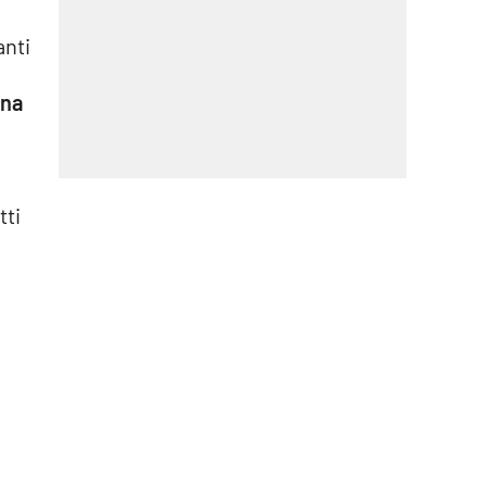
anti
una
tti