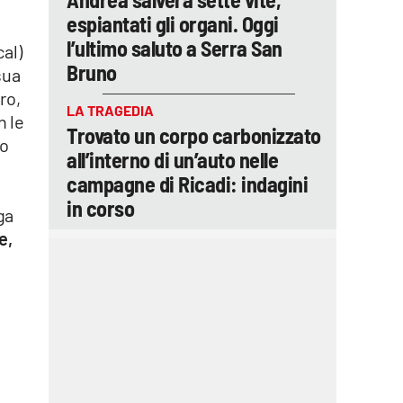
espiantati gli organi. Oggi
l’ultimo saluto a Serra San
cal)
Bruno
sua
ro,
LA TRAGEDIA
n le
Trovato un corpo carbonizzato
to
all’interno di un’auto nelle
campagne di Ricadi: indagini
in corso
ga
e,