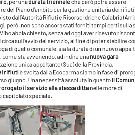
uro
, per una
durata triennale
che però potrà essere
ore del Piano d’ambito per la gestione unitaria dei rifiuti
isto dall’Autorità Rifiuti e Risorse Idriche Calabria (Arri
i, però, non sono ancora stati forniti tempi certi sulla 
ibo abbia chiesto, senza ad oggi aver ricevuto riscont
irca sull’avvio del servizio, al fine di poter stabilire co
roga di quello comunale, sia la durata di un nuovo appal
e, come sta avvenendo, ad indire una
nuova gara
tazione unica appaltante (Sua) della Provincia.
i rifiuti
è svolta dalla Ecocar ma siamo in fase di proro
orso giugno. Una necessità assoluta in quanto
il Comun
rorogato il servizio alla stessa ditta
nelle more di
 capitolato speciale.