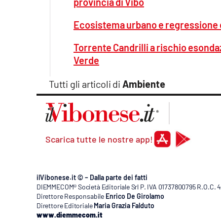
provincia di Vibo
Ecosistema urbano e regressione di
Torrente Candrilli a rischio esondaz
Verde
Tutti gli articoli di
Ambiente
Scarica tutte le nostre app!
ilVibonese.it © – Dalla parte dei fatti
DIEMMECOM® Società Editoriale Srl P. IVA 01737800795 R.O.C. 404
Direttore Responsabile
Enrico De Girolamo
Direttore Editoriale
Maria Grazia Falduto
www.diemmecom.it