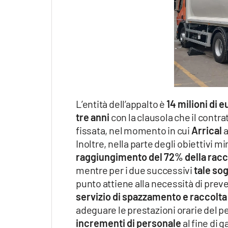
L’entità dell’appalto è
14 milioni di e
tre anni
con la clausola che il contra
fissata, nel momento in cui
Arrical
a
Inoltre, nella parte degli obiettivi m
raggiungimento del 72% della racc
mentre per i due successivi
tale sog
punto attiene alla necessità di pre
servizio di spazzamento e raccolta
adeguare le prestazioni orarie del pe
incrementi di personale
al fine di 