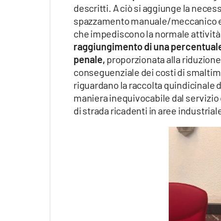
descritti. A ciò si aggiunge la necess
spazzamento manuale/meccanico e se
che impediscono la normale attività
raggiungimento di una percentuale 
penale,
proporzionata alla riduzion
conseguenziale dei costi di smaltiment
riguardano la raccolta quindicinale de
maniera inequivocabile dal servizio d
di strada ricadenti in aree industriale,