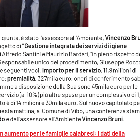
in giunta, è stato l’assessore all’Ambiente,
Vincenzo Bru
ogetto di
“Gestione integrata dei servizi di igiene
Alfredo Santini e Maurizio Bardari, “in pieno rispetto d
l Responsabile unico del procedimento, Giuseppe Rocc
le seguenti voci:
Importo per il servizio
, 11,9 milioni di
ro;
premialità,
327mila euro; oneri di conferimento sa
mme a disposizione della Sua sono 45mila euro per le
l servizio (al 10%) più altre spese per un complessivo di 1
utto è di 14 milioni e 30mila euro. Sul nuovo capitolato pe
rà questa mattina, al Comune di Vibo, una conferenza sta
do
e dall’assessore all’Ambiente
Vincenzo Bruni
.
in aumento per le famiglie calabresi: i dati della