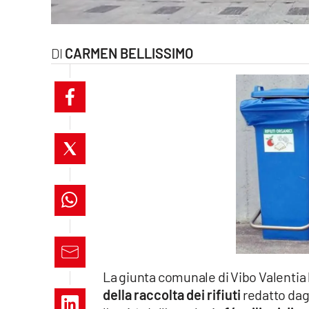
laconair.it
lacitymag.it
CARMEN BELLISSIMO
ilreggino.it
cosenzachannel.it
ilvibonese.it
catanzarochannel.it
lacapitalenews.it
App
La giunta comunale di Vibo Valentia
Android
della raccolta dei rifiuti
redatto dagl