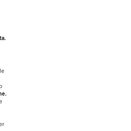
ta.
a
le
lo
ne.
e
i
er