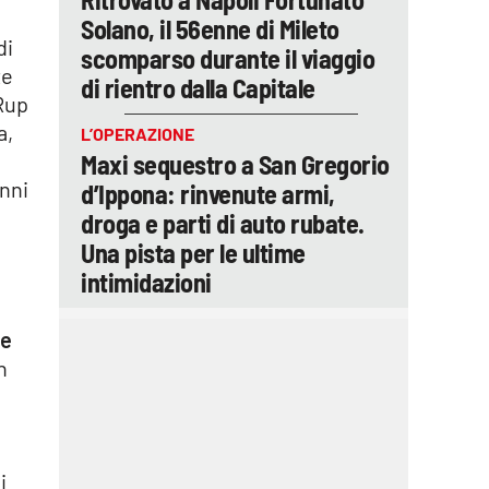
Solano, il 56enne di Mileto
di
scomparso durante il viaggio
te
di rientro dalla Capitale
 Rup
a,
L’OPERAZIONE
Maxi sequestro a San Gregorio
enni
d’Ippona: rinvenute armi,
droga e parti di auto rubate.
Una pista per le ultime
intimidazioni
te
n
i