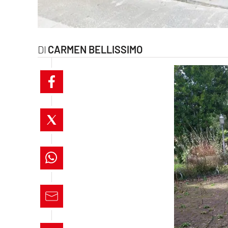
laconair.it
lacitymag.it
CARMEN BELLISSIMO
ilreggino.it
cosenzachannel.it
ilvibonese.it
catanzarochannel.it
lacapitalenews.it
App
Android