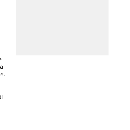
e
la
e,
e
ti