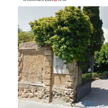
Eventi
Sport
Streaming
LaC TV
Lac Network
LaC OnAir
LaC
Network
lacplay.it
lactv.it