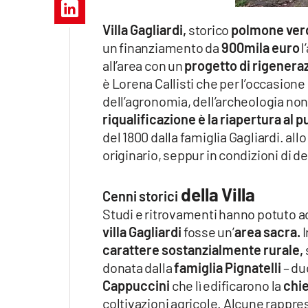
Apple
Villa Gagliardi,
storico
polmone verd
un finanziamento da
900mila euro
l
all’area con un
progetto di rigenera
Vai
è Lorena Callisti che per l’occasione
dell’agronomia, dell’archeologia non
riqualificazione è la riapertura al 
del 1800 dalla famiglia Gagliardi. all
originario, seppur in condizioni di d
della Villa
Cenni storici
Studi e ritrovamenti hanno potuto 
villa Gagliardi
fosse un’
area sacra.
I
carattere sostanzialmente rurale,
donata dalla
famiglia Pignatelli
– du
Cappuccini
che lì edificarono la
chi
coltivazioni agricole. Alcune rappre