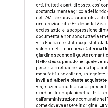
orti, frutteti e parti di bosco, così
sostanzialmente agricola del fondo co
del 1783, che provocarono rilevanti d
ricostruzione il re Ferdinando IV isti
ecclesiastici e la soppressione di mo
documentale non sono tuttavia emerse
villa Gagliardi è stata acquistata da
volontà della
marchesa Caterina De
giardino secondo il gusto romantic
Nello stesso periodo nel quale veniva 
percorsi in relazione con la topografi
manufatti (una galleria, un loggiato,
in villa di alberi e piante acquistate
vegetazione mediterranea presente i
giardino. In una planimetria dell’are
dall’amministrazione comunale nel 19
come doveva essere in origine.
La v