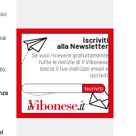
ici
rca
Iscriviti
alla Newsletter
a
Se vuoi ricevere gratuitamente
tutte le notizie di
Il Vibonese
lascia il tuo indirizzo email e
do.
iscriviti
Iscriviti
nza
el