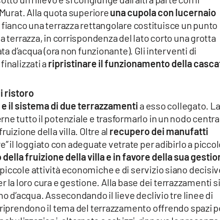
 Murat. Alla quota superiore
una cupola con lucernaio
 fianco una terrazza rettangolare costituisce un punto
a terrazza, in corrispondenza del lato corto una grotta
ata d’acqua (ora non funzionante). Gli interventi di
finalizzati a
ripristinare il funzionamento della casca
i ristoro
 e il sistema di due terrazzamenti
a esso collegato. L
ne tutto il potenziale e trasformarlo in un nodo centra
uizione della villa. Oltre al
recupero dei manufatti
e” il loggiato con adeguate vetrate per adibirlo a picco
o della fruizione della villa e in favore della sua gestio
iccole attività economiche e di servizio siano decisiv
per la loro cura e gestione. Alla base dei terrazzamenti s
no d’acqua. Assecondando il lieve declivio tre linee di
 riprendono il tema del terrazzamento offrendo spazi p