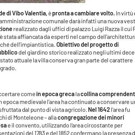
e di Vibo Valentia,
è
pronta a cambiare volto.
In virtù 
’amministrazione comunale darà infatti una nuova ves
zione
realizzato dagli uffici di palazzo Luigi Razza il cui
 è stata affiancata da esperti nel campo dell’architettur
ché dell’impiantistica.
Obiettivo del progetto di
pubblico
del giardino storico realizzato negli ultimi dec
o stato attuale la villa conserva gran parte del carattere
egrado.
accertare come
in epoca greca
la
collina comprenden
n epoca medievale l’area ha continuato a conservare u
sfruttata dal punto di vista agricolo.
Nel 1642
l’area fu
chi di Monteleone – alla
congregazione dei minori
esa
e il convento, utilizzando l’area circostante per
sentazioni del 1783 e del 1852 confermano la presenza d