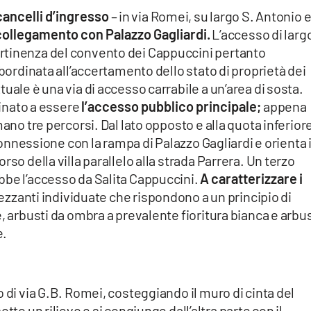
cancelli d’ingresso
– in via Romei, su largo S. Antonio e
collegamento con Palazzo Gagliardi.
L’accesso di larg
rtinenza del convento dei Cappuccini pertanto
ubordinata all’accertamento dello stato di proprietà dei
uale è una via di accesso carrabile a un’area di sosta.
inato a essere
l’accesso pubblico principale;
appena
mano tre percorsi. Dal lato opposto e alla quota inferior
 connessione con la rampa di Palazzo Gagliardi e orienta i
so della villa parallelo alla strada Parrera. Un terzo
bbe l’accesso da Salita Cappuccini.
A caratterizzare i
zzanti individuate che rispondono a un principio di
, arbusti da ombra a prevalente fioritura bianca e arbus
e.
 di via G.B. Romei, costeggiando il muro di cinta del
tto un rilievo e si congiunge dall’altra parte con il