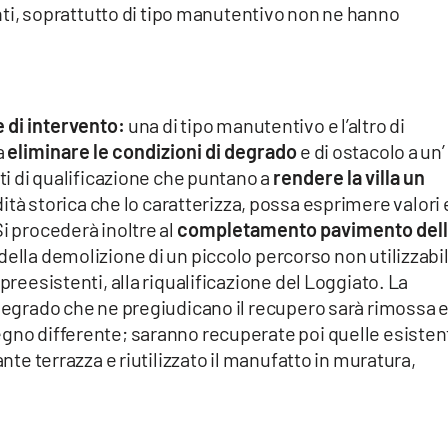
nti, soprattutto di tipo manutentivo non ne hanno
e di intervento:
una di tipo manutentivo e l’altro di
a
eliminare le condizioni di degrado
e di ostacolo a un’
nti di qualificazione che puntano a
rendere la villa un
ità storica che lo caratterizza, possa esprimere valori 
i procederà inoltre al
completamento pavimento del
ella demolizione di un piccolo percorso non utilizzabil
preesistenti, alla riqualificazione del Loggiato. La
 degrado che ne pregiudicano il recupero sarà rimossa 
egno differente; saranno recuperate poi quelle esisten
ante terrazza e riutilizzato il manufatto in muratura,