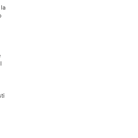
 la
o
e
l
ti