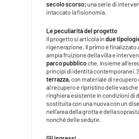
secolo scorso;
una serie di interve
intaccato la fisionomia.
Le peculiarità del progetto
Il progetto si articola in
due tipologi
rigenerazione. Il primo è finalizzato 
ampia fruizione della villa e interve
parco pubblico
che, insieme all’ered
principi di identità contemporanei. S
terrazza,
con materiale di recupero d
al recupero e ripristino delle vasche 
ringhiera esistente in condizioni di
sostituita con una nuova con un dis
nell’area della grotta e della soprast
nonché delle sedute.
Gli ingressi