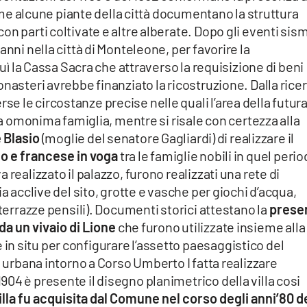
 come alcune piante della città documentano la struttura
n parti coltivate e altre alberate. Dopo gli eventi sism
anni nella città di Monteleone, per favorire la
tuì la Cassa Sacra che attraverso la requisizione di beni
nasteri avrebbe finanziato la ricostruzione. Dalla rice
 le circostanze precise nelle quali l’area della futur
lla omonima famiglia, mentre si risale con certezza alla
 Blasio
(moglie del senatore Gagliardi) di realizzare il
o e francese in voga
tra le famiglie nobili in quel perio
realizzato il palazzo, furono realizzati una rete di
a acclive del sito, grotte e vasche per giochi d’acqua,
 terrazze pensili). Documenti storici attestano la
prese
 da un vivaio di Lione
che furono utilizzate insieme alla
n situ per configurare l’assetto paesaggistico del
a urbana intorno a Corso Umberto I fatta realizzare
04 è presente il disegno planimetrico della villa cosi
illa fu acquisita dal Comune nel corso degli anni’80 d