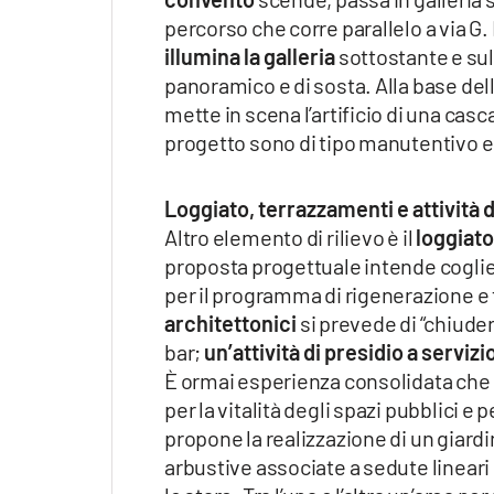
percorso che corre parallelo a via G.
illumina la galleria
sottostante e sul
panoramico e di sosta. Alla base dell
mette in scena l’artificio di una casc
progetto sono di tipo manutentivo e 
Loggiato, terrazzamenti e attività d
Altro elemento di rilievo è il
loggiato
proposta progettuale intende coglier
per il programma di rigenerazione e fr
architettonici
si prevede di “chiuder
bar;
un’attività di presidio a servizi
È ormai esperienza consolidata che p
per la vitalità degli spazi pubblici e 
propone la realizzazione di un giardi
arbustive associate a sedute lineari