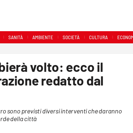
SANITÀ
AMBIENTE
SOCIETÀ
CULTURA
ECONOM
bierà volto: ecco il
razione redatto dal
ro sono previsti diversi interventi che daranno
de della città