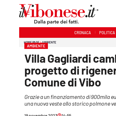
Sezioni
CRONACA
POLITICA
Cronaca
HOME PAGE
AMBIENTE
AMBIENTE
Politica
Villa Gagliardi cam
Sanità
progetto di rigene
Ambiente
Comune di Vibo
Società
Grazie a un finanziamento di 900mila eu
Cultura
una nuova veste allo storico polmone ver
Economia e Lavoro
19 novembre 2023
14:55