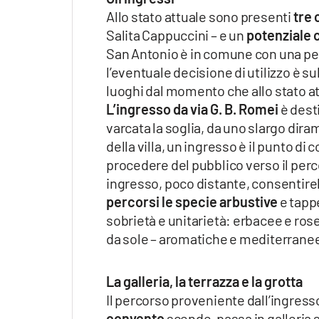
Allo stato attuale sono presenti
tre 
Salita Cappuccini – e un
potenziale 
San Antonio è in comune con una pe
l’eventuale decisione di utilizzo è s
luoghi dal momento che allo stato att
L’ingresso da via G. B. Romei
è dest
varcata la soglia, da uno slargo dira
della villa, un ingresso è il punto di
procedere del pubblico verso il percor
ingresso, poco distante, consentire
percorsi le specie arbustive
e tappe
sobrietà e unitarietà: erbacee e rose
da sole – aromatiche e mediterrane
La galleria, la terrazza e la grotta
Il percorso proveniente dall’ingresso
convento
scende, passa in galleria so