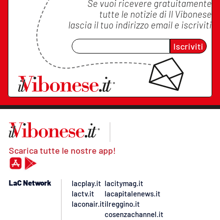
Se vuoi ricevere gratuitamente
tutte le notizie di
Il Vibonese
lascia il tuo indirizzo email e iscriviti
Iscriviti
Scarica tutte le nostre app!
LaC Network
lacplay.it
lacitymag.it
lactv.it
lacapitalenews.it
laconair.it
ilreggino.it
cosenzachannel.it