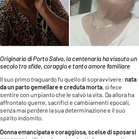
EVENTI
SPORT
Streaming
LAC TV
Originaria di Porto Salvo, la centenaria ha vissuto un
LAC NETWORK
secolo tra sfide, coraggio e tanto amore familiare
LAC ONAIR
Il suo primo traguardo fu quello di sopravvivere:
nata
da un parto gemellare e creduta morta
, si fece
LaC
sentire con un pianto che le salvò la vita. Da allora ha
Network
affrontato guerre, sacrifici e cambiamenti epocali,
LACPLAY.IT
senza mai perdere la sua determinazione e il suo
spirito indomito.
LACTV.IT
Donna emancipata e coraggiosa, scelse di sposarsi
LACONAIR.IT