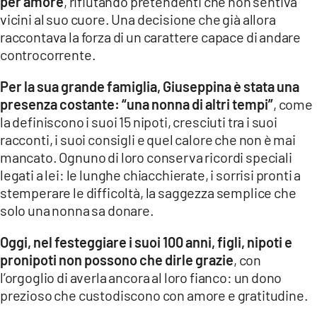
per amore
, rifiutando pretendenti che non sentiva
vicini al suo cuore. Una decisione che già allora
LACITYMAG.IT
raccontava la forza di un carattere capace di andare
ILREGGINO.IT
controcorrente.
COSENZACHANNEL.IT
Per la sua grande famiglia, Giuseppina è stata una
presenza costante: “una nonna di altri tempi”
, come
ILVIBONESE.IT
la definiscono i suoi 15 nipoti, cresciuti tra i suoi
racconti, i suoi consigli e quel calore che non è mai
CATANZAROCHANNEL.IT
mancato. Ognuno di loro conserva ricordi speciali
LACAPITALENEWS.IT
legati a lei: le lunghe chiacchierate, i sorrisi pronti a
stemperare le difficoltà, la saggezza semplice che
solo una nonna sa donare.
App
ANDROID
Oggi, nel festeggiare i suoi 100 anni, figli, nipoti e
pronipoti non possono che dirle grazie
, con
APPLE
l’orgoglio di averla ancora al loro fianco: un dono
prezioso che custodiscono con amore e gratitudine.