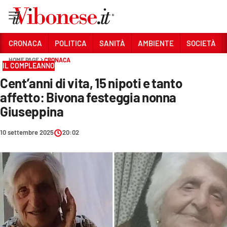
Vai
CRONACA
POLITICA
SANITÀ
AMBIENTE
SOCIETÀ
HOME PAGE
CRONACA
Sezioni
IL COMPLEANNO
Cent’anni di vita, 15 nipoti e tanto
CRONACA
affetto: Bivona festeggia nonna
POLITICA
Giuseppina
SANITÀ
10 settembre 2025
20:02
AMBIENTE
SOCIETÀ
CULTURA
ECONOMIA E LAVORO