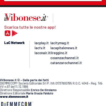
Scarica tutte le nostre app!
LaC Network
lacplay.it
lacitymag.it
lactv.it
lacapitalenews.it
laconair.it
ilreggino.it
cosenzachannel.it
catanzarochannel.it
ilVibonese.it © – Dalla parte dei fatti
DIEMMECOM® Società Editoriale Srl P. IVA 01737800795 R.O.C. 4049 – Reg. Trib
VV n.97 del 11.12.1996
Direttore Responsabile
Enrico De Girolamo
Direttore Editoriale
Maria Grazia Falduto
www.diemmecom.it