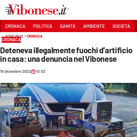
Vai
CRONACA
POLITICA
SANITÀ
AMBIENTE
SOCIETÀ
HOME PAGE
CRONACA
Sezioni
CRONACA
Deteneva illegalmente fuochi d’artificio
CRONACA
in casa: una denuncia nel Vibonese
POLITICA
19 dicembre 2022
10:02
SANITÀ
AMBIENTE
SOCIETÀ
CULTURA
ECONOMIA E LAVORO