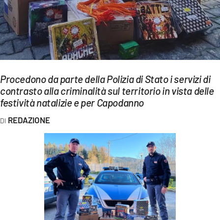
EVENTI
SPORT
Streaming
LAC TV
Procedono da parte della Polizia di Stato i servizi di
contrasto alla criminalità sul territorio in vista delle
LAC NETWORK
festività natalizie e per Capodanno
LAC ONAIR
REDAZIONE
LaC
Network
LACPLAY.IT
LACTV.IT
LACONAIR.IT