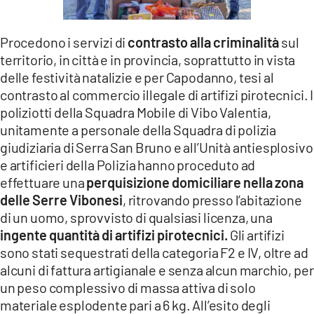
LACITYMAG.IT
Procedono i servizi di
contrasto alla criminalità
sul
ILREGGINO.IT
territorio, in città e in provincia, soprattutto in vista
delle festività natalizie e per Capodanno, tesi al
COSENZACHANNEL.IT
contrasto al commercio illegale di artifizi pirotecnici. I
ILVIBONESE.IT
poliziotti della Squadra Mobile di Vibo Valentia,
unitamente a personale della Squadra di polizia
CATANZAROCHANNEL.IT
giudiziaria di Serra San Bruno e all’Unità antiesplosivo
e artificieri della Polizia hanno proceduto ad
LACAPITALENEWS.IT
effettuare una
perquisizione domiciliare nella zona
delle Serre Vibonesi
, ritrovando presso l’abitazione
App
di un uomo, sprovvisto di qualsiasi licenza, una
ingente quantità di artifizi pirotecnici.
Gli artifizi
ANDROID
sono stati sequestrati della categoria F2 e IV, oltre ad
APPLE
alcuni di fattura artigianale e senza alcun marchio, per
un peso complessivo di massa attiva di solo
materiale esplodente pari a 6 kg. All’esito degli