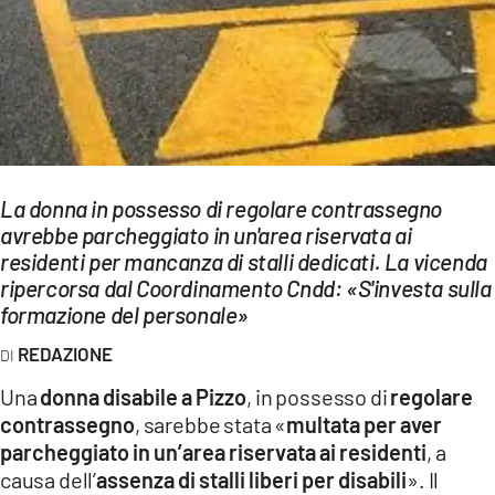
EVENTI
SPORT
Streaming
LAC TV
La donna in possesso di regolare contrassegno
LAC NETWORK
avrebbe parcheggiato in un'area riservata ai
residenti per mancanza di stalli dedicati. La vicenda
LAC ONAIR
ripercorsa dal Coordinamento Cndd: «S'investa sulla
formazione del personale»
LaC
Network
REDAZIONE
LACPLAY.IT
Una
donna disabile a Pizzo
, in possesso di
regolare
contrassegno
, sarebbe stata «
multata per aver
LACTV.IT
parcheggiato in un’area riservata ai residenti
, a
LACONAIR.IT
causa dell’
assenza di stalli liberi per disabili
». Il