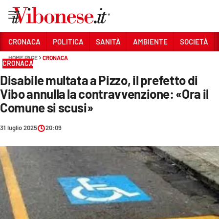
Vai
CRONACA
POLITICA
SANITÀ
AMBIENTE
SOCIETÀ
HOME PAGE
CRONACA
Sezioni
CRONACA
Disabile multata a Pizzo, il prefetto di
CRONACA
Vibo annulla la contravvenzione: «Ora il
POLITICA
Comune si scusi»
SANITÀ
31 luglio 2025
20:09
AMBIENTE
SOCIETÀ
CULTURA
ECONOMIA E LAVORO