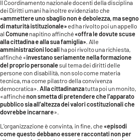
Il Coordinamento nazionale docenti della disciplina
dei Diritti umani ha inoltre evidenziato che
«ammettere uno sbaglio non è debolezza, ma segno
di maturità istituzionale»
ed ha rivolto poi un appello
al
Comune
napitino affinché
«offra le dovute scuse
alla cittadina e alla sua famiglia»
. Alle
amministrazioni locali
ha poi rivolto una richiesta,
affinché «
investano seriamente nella formazione
del proprio personale
sul tema dei diritti delle
persone con disabilità, non solo come materia
tecnica, ma come pilastro della convivenza
democratica».
Alla cittadinanza
tutta poi un monito,
«affinché
non smetta di pretendere che l’apparato
pubblico sia all’altezza dei valori costituzionali che
dovrebbe incarnare
».
L’organizzazione è convinta, in fine, che
«episodi
come questo debbano essere raccontati non per