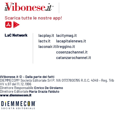
Scarica tutte le nostre app!
LaC Network
lacplay.it
lacitymag.it
lactv.it
lacapitalenews.it
laconair.it
ilreggino.it
cosenzachannel.it
catanzarochannel.it
ilVibonese.it © – Dalla parte dei fatti
DIEMMECOM® Società Editoriale Srl P. IVA 01737800795 R.O.C. 4049 – Reg. Trib
VV n.97 del 11.12.1996
Direttore Responsabile
Enrico De Girolamo
Direttore Editoriale
Maria Grazia Falduto
www.diemmecom.it