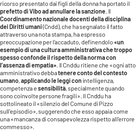
ricorso presentato dai figli della donna ha portato il
LACITYMAG.IT
prefetto di Vibo ad annullare la sanzione
. Il
Coordinamento nazionale docenti della disciplina
ILREGGINO.IT
dei Diritti umani
(Cndd), che ha segnalato il fatto
attraverso una nota stampa, ha espresso
COSENZACHANNEL.IT
preoccupazione per l’accaduto, definendolo
«un
ILVIBONESE.IT
esempio di una cultura amministrativa che troppo
spesso confonde il rispetto della norma con
CATANZAROCHANNEL.IT
l’assenza di empatia»
. Il Cnddu ritiene che «ogni atto
amministrativo debba
tenere conto del contesto
LACAPITALENEWS.IT
umano
,
applicando le leggi con
intelligenza,
competenza e
sensibilità
, specialmente quando
App
sono coinvolte persone fragili». Il Cnddu ha
ANDROID
sottolineato il «silenzio del Comune di Pizzo
sull’episodio», suggerendo che esso appaia come
APPLE
una «mancanza di consapevolezza rispetto all’errore
commesso».