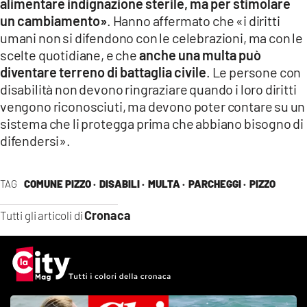
alimentare indignazione sterile, ma per stimolare
un cambiamento»
. Hanno affermato che «i diritti
umani non si difendono con le celebrazioni, ma con le
scelte quotidiane, e che
anche una multa può
diventare terreno di battaglia civile
. Le persone con
disabilità non devono ringraziare quando i loro diritti
vengono riconosciuti, ma devono poter contare su un
sistema che li protegga prima che abbiano bisogno di
difendersi».
TAG
COMUNE PIZZO ·
DISABILI ·
MULTA ·
PARCHEGGI ·
PIZZO
Cronaca
Tutti gli articoli di