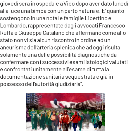
giovedì sera in ospedale a Vibo dopo aver dato lunedì
LACITYMAG.IT
alla luce una bimba con un parto naturale. E’ quanto
sostengono in una nota le famiglie Libertino e
ILREGGINO.IT
Lombardo, rappresentate dagli avvocati Francesco
Ruffa e Giuseppe Catalano che affermano come allo
COSENZACHANNEL.IT
stato non vi sia alcun riscontro in ordine ad un
ILVIBONESE.IT
aneurisma dell’arteria splenica che ad oggi risulta
solamente una delle possibilità diagnostiche da
CATANZAROCHANNEL.IT
confermare con i successivi esami istologici valutati
e confrontati unitamente all’esame di tutta la
LACAPITALENEWS.IT
documentazione sanitaria sequestrata e già in
possesso dell’autorità giudiziaria”.
App
ANDROID
APPLE