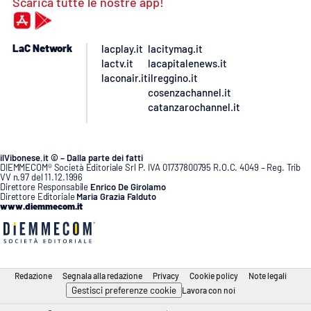
Scarica tutte le nostre app!
LaC Network
lacplay.it
lacitymag.it
lactv.it
lacapitalenews.it
laconair.it
ilreggino.it
cosenzachannel.it
catanzarochannel.it
ilVibonese.it © – Dalla parte dei fatti
DIEMMECOM® Società Editoriale Srl P. IVA 01737800795 R.O.C. 4049 – Reg. Trib
VV n.97 del 11.12.1996
Direttore Responsabile
Enrico De Girolamo
Direttore Editoriale
Maria Grazia Falduto
www.diemmecom.it
Redazione
Segnala alla redazione
Privacy
Cookie policy
Note legali
Gestisci preferenze cookie
Lavora con noi