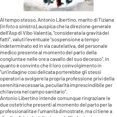
Al tempo stesso, Antonio Libertino, marito di Tiziana
(in foto a sinistra)
, auspica che la direzione generale
dell’Asp di Vibo Valentia, “considerata la gravità dei
fatti”, valuti l’eventuale “sospensione a tempo
indeterminato ed in via cautelativa, del personale
medico presente al momento del parto della
congiunta e nelle ore a cavallo del suo decesso”, in
quanto è convinto che il loro coinvolgimento in
“un’indagine così delicata porterebbe gli stessi
operatori a svolgere la propria professione privi della
serenità necessaria, peculiarità imprescindibile per
chi lavora nel campo sanitario”.
Antonio Libertino intende comunque ringraziare le
due ostetriche presenti al momento del parto per la
professionalità e l’umanità dimostrate, ma ci tiene a