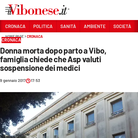
Vai
CRONACA
POLITICA
SANITÀ
AMBIENTE
SOCIETÀ
HOME PAGE
CRONACA
Sezioni
CRONACA
Donna morta dopo parto a Vibo,
CRONACA
famiglia chiede che Asp valuti
POLITICA
sospensione dei medici
SANITÀ
9 gennaio 2017
17:53
AMBIENTE
SOCIETÀ
CULTURA
ECONOMIA E LAVORO