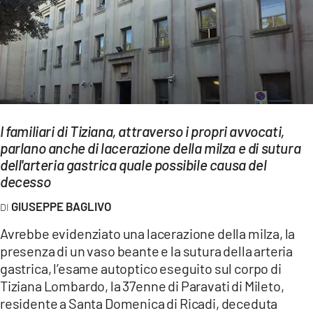
EVENTI
SPORT
Streaming
LAC TV
I familiari di Tiziana, attraverso i propri avvocati,
LAC NETWORK
parlano anche di lacerazione della milza e di sutura
dell'arteria gastrica quale possibile causa del
LAC ONAIR
decesso
LaC
GIUSEPPE BAGLIVO
Network
Avrebbe evidenziato una lacerazione della milza, la
LACPLAY.IT
presenza di un vaso beante e la sutura della arteria
gastrica, l’esame autoptico eseguito sul corpo di
LACTV.IT
Tiziana Lombardo, la 37enne di Paravati di Mileto,
LACONAIR.IT
residente a Santa Domenica di Ricadi, deceduta