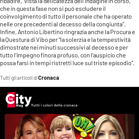
ribadire, “vista la delicatezza dell’indagine in corso,
che in questa fase non si può escludere il
coinvolgimento di tutto il personale che ha operato
nelle ore precedenti al decesso della congiunta”.
Infine, Antonio Libertino ringrazia anche la Procura e
la Questura di Vibo per “la solerzia e la tempestività
dimostrate nei minuti successivi al decesso e per
tutto l’impegno finora profuso, con l’auspicio che
possa farsi in tempi ristretti luce sul triste episodio”.
Cronaca
Tutti gli articoli di